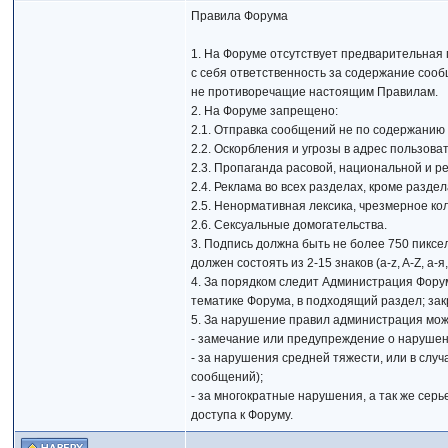
Правила Форума
1. На Форуме отсутствует предварительная
с себя ответственность за содержание сооб
не противоречащие настоящим Правилам.
2. На Форуме запрещено:
2.1. Отправка сообщений не по содержанию
2.2. Оскорбления и угрозы в адрес пользов
2.3. Пропаганда расовой, национальной и 
2.4. Реклама во всех разделах, кроме раздел
2.5. Ненормативная лексика, чрезмерное ко
2.6. Сексуальные домогательства.
3. Подпись должна быть не более 750 пиксе
должен состоять из 2-15 знаков (a-z, A-Z, а
4. За порядком следит Администрация Фору
тематике Форума, в подходящий раздел; за
5. За нарушение правил администрация мо
- замечание или предупреждение о нарушен
- за нарушения средней тяжести, или в слу
сообщений);
- за многократные нарушения, а так же сер
доступа к Форуму.