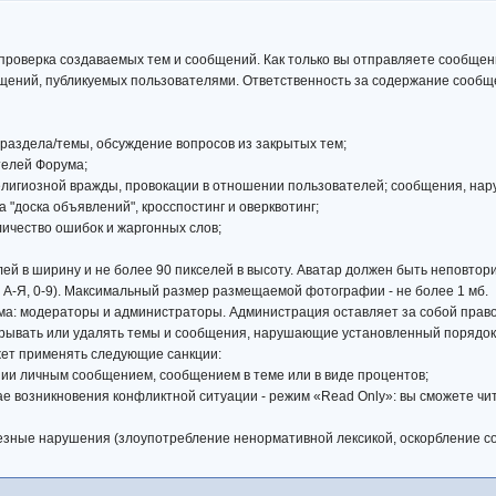
 проверка создаваемых тем и сообщений. Как только вы отправляете сообще
щений, публикуемых пользователями. Ответственность за содержание сообщен
 раздела/темы, обсуждение вопросов из закрытых тем;
ателей Форума;
религиозной вражды, провокации в отношении пользователей; сообщения, н
а "доска объявлений", кросспостинг и оверквотинг;
личество ошибок и жаргонных слов;
лей в ширину и не более 90 пикселей в высоту. Аватар должен быть неповто
-я, А-Я, 0-9). Максимальный размер размещаемой фотографии - не более 1 мб.
ма: модераторы и администраторы. Администрация оставляет за собой прав
крывать или удалять темы и сообщения, нарушающие установленный порядок
жет применять следующие санкции:
ии личным сообщением, сообщением в теме или в виде процентов;
чае возникновения конфликтной ситуации - режим «Read Only»: вы сможете чи
ьезные нарушения (злоупотребление ненормативной лексикой, оскорбление соб