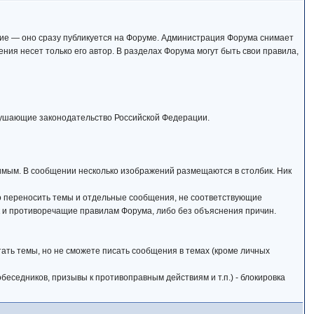
ние — оно сразу публикуется на Форуме. Администрация Форума снимает
ия несет только его автор. В разделах Форума могут быть свои правила,
арушающие законодательство Российской Федерации.
римым. В сообщении несколько изображений размещаются в столбик. Ник
о переносить темы и отдельные сообщения, не соответствующие
 и противоречащие правилам Форума, либо без объяснения причин.
тать темы, но не сможете писать сообщения в темах (кроме личных
еседников, призывы к противоправным действиям и т.п.) - блокировка