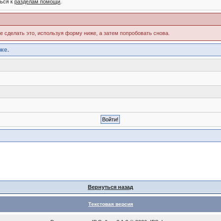
ться к
разделам помощи
.
те сделать это, используя форму ниже, а затем попробовать снова.
же.
Вернуться назад
Текстовая версия