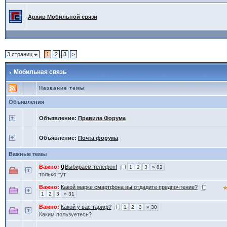
Архив Мобильной связи
3 страниц
1
2
3
>
Мобильная связь
Название темы
Объявления
Объявление:
Правила Форума
Объявление:
Почта форума
Важные темы
Важно:
Выбираем телефон!
1
2
3
» 82
только тут
Важно:
Какой марке смартфона вы отдадите предпочтение?
1
2
3
» 31
Важно:
Какой у вас тариф?
1
2
3
» 30
Каким пользуетесь?