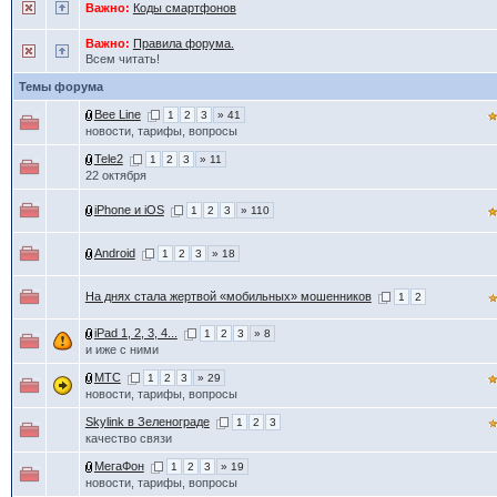
Важно:
Коды смартфонов
Важно:
Правила форума.
Всем читать!
Темы форума
Bee Line
1
2
3
» 41
новости, тарифы, вопросы
Tele2
1
2
3
» 11
22 октября
iPhone и iOS
1
2
3
» 110
Android
1
2
3
» 18
На днях стала жертвой «мобильных» мошенников
1
2
iPad 1, 2, 3, 4...
1
2
3
» 8
и иже с ними
МТС
1
2
3
» 29
новости, тарифы, вопросы
Skylink в Зеленограде
1
2
3
качество связи
МегаФон
1
2
3
» 19
новости, тарифы, вопросы