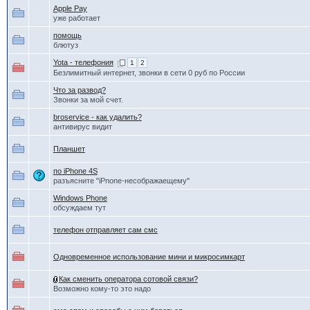
Apple Pay
уже работает
помощь
блютуз
Yota - телефония
1
2
Безлимитный интернет, звонки в сети 0 руб по России
Что за развод?
Звонки за мой счет.
broservice - как удалить?
антивирус видит
Планшет
по iPhone 4S
разъясните "iPnone-несображаещему"
Windows Phone
обсуждаем тут
телефон отправляет сам смс
Одновременное использование мини и микросимкарт
Как сменить оператора сотовой связи?
Возможно кому-то это надо