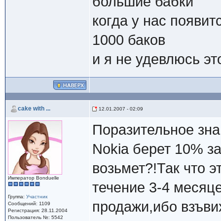
большие бабки
когда у нас появит
1000 баков
и я не удевлюсь эт
cake with ...
12.01.2007 - 02:09
Поразительное зн
Nokia берет 10% за
возьмет?!Так что э
Император Bonduelle
течение 3-4 месяц
Группа:
Участник
продажи,ибо взъви
Сообщений: 1109
Регистрация: 28.11.2004
Пользователь №: 5542