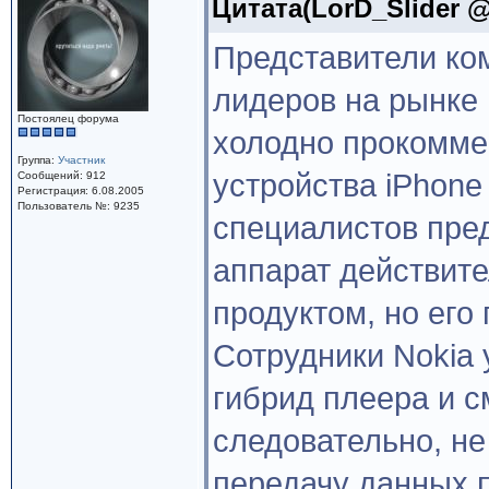
Цитата(LorD_Slider @ 
Представители ком
лидеров на рынке
Постоялец форума
холодно прокомме
Группа:
Участник
устройства iPhone
Сообщений: 912
Регистрация: 6.08.2005
Пользователь №: 9235
специалистов пре
аппарат действит
продуктом, но его
Сотрудники Nokia 
гибрид плеера и с
следовательно, н
передачу данных 