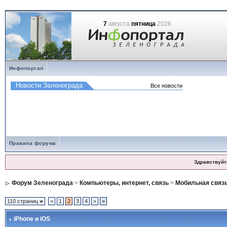
7
августа
пятница
2026
Инфопортал
Правила форума
Здравствуйт
Форум Зеленограда
>
Компьютеры, интернет, связь
>
Мобильная связ
110 страниц
<
1
2
3
4
>
»
iPhone и iOS