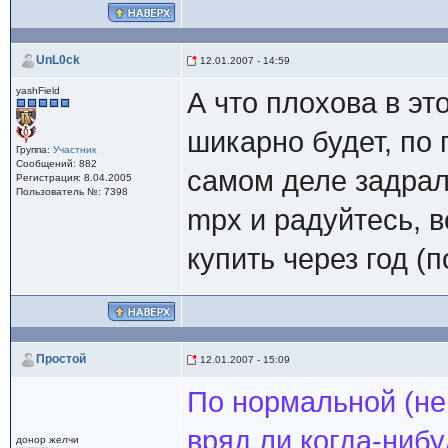
UnL0ck
12.01.2007 - 14:59
yashField
А что плохова в э
шикарно будет, по
Группа:
Участник
Сообщений: 882
самом деле задрали
Регистрация: 8.04.2005
Пользователь №: 7398
mpx и радуйтесь, в
купить через год 
Простой
12.01.2007 - 15:09
По нормальной (не
вряд ли когда-ниб
донор желчи