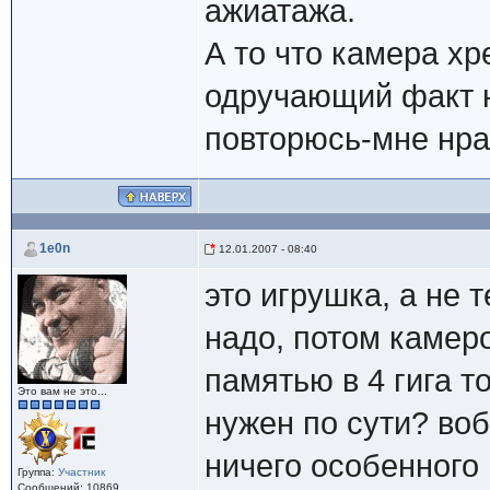
ажиатажа.
А то что камера хр
одручающий факт н
повторюсь-мне нр
1e0n
12.01.2007 - 08:40
это игрушка, а не 
надо, потом камеро
памятью в 4 гига т
Это вам не это...
нужен по сути? во
ничего особенного
Группа:
Участник
Сообщений: 10869