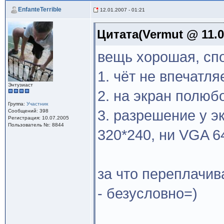
EnfanteTerrible
12.01.2007 - 01:21
Цитата(Vermut @ 11.01
вещь хорошая, спо
1. чёт не впечатл
Энтузиаст
2. на экран полюб
Группа:
Участник
3. разрешение у э
Сообщений: 398
Регистрация: 10.07.2005
Пользователь №: 8844
320*240, ни VGA 6
за что переплачив
- безусловно=)