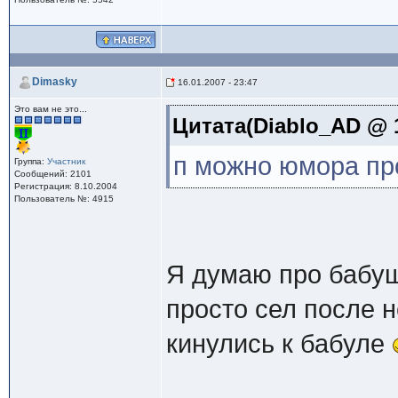
Dimasky
16.01.2007 - 23:47
Это вам не это...
Цитата(Diablo_AD @ 1
п можно юмора п
Группа:
Участник
Сообщений: 2101
Регистрация: 8.10.2004
Пользователь №: 4915
Я думаю про бабуш
просто сел после н
кинулись к бабуле