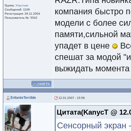
RAZR.Типа новинка
Группа:
Участник
компания быстро 
Сообщений: 1109
Регистрация: 28.11.2004
Пользователь №: 5542
модели с более с
памяти,сильной ма
упадет в цене
Все
спешат за модой "
выжидать момента
EnfanteTerrible
12.01.2007 - 15:56
Цитата(KanycT @ 12.0
Сенсорный экран -