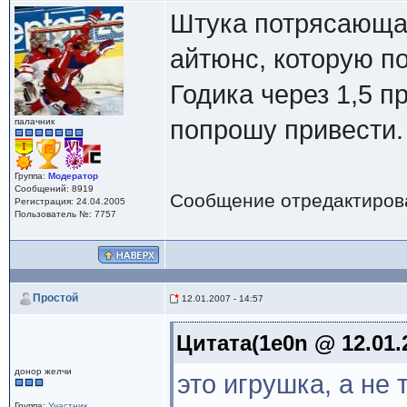
Штука потрясающа
айтюнс, которую п
Годика через 1,5 п
попрошу привести.
палачник
Группа:
Модератор
Сообщений: 8919
Сообщение отредактиро
Регистрация: 24.04.2005
Пользователь №: 7757
Простой
12.01.2007 - 14:57
Цитата(1e0n @ 12.01.2
донор желчи
это игрушка, а не 
Группа:
Участник