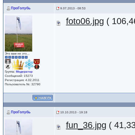
ПроГолубь
9.07.2013 - 08:53
foto06.jpg
( 106,4
Это вам не это...
Группа:
Модератор
Сообщений: 15273
Регистрация: 4.02.2011
Пользователь №: 32790
ПроГолубь
10.10.2013 - 19:18
fun_36.jpg
( 41,3