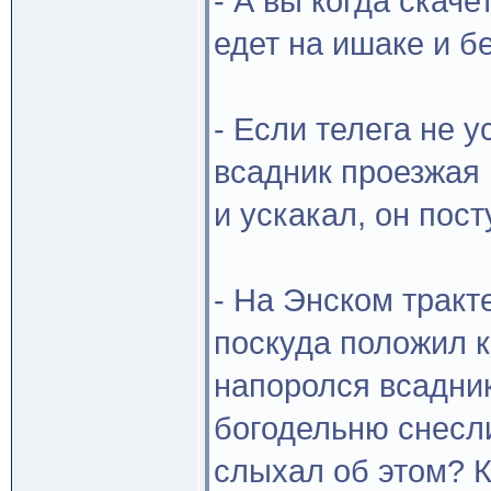
- А вы когда скаче
едет на ишаке и б
- Если телега не 
всадник проезжая
и ускакал, он пос
- На Энском тракт
поскуда положил к
напоролся всадни
богодельню снесли
слыхал об этом? К