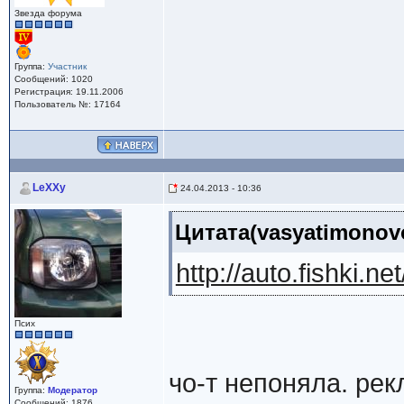
Звезда форума
Группа:
Участник
Сообщений: 1020
Регистрация: 19.11.2006
Пользователь №: 17164
LeXXy
24.04.2013 - 10:36
Цитата(vasyatimonovo
http://auto.fishki.
Псих
чо-т непоняла. рек
Группа:
Модератор
Сообщений: 1876