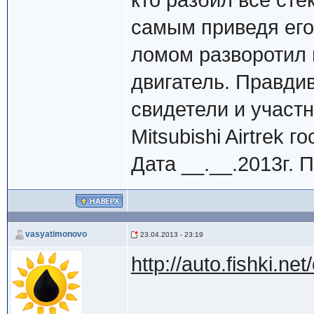
кто разбил все сте
самым приведя его
ломом разворотил 
двигатель. Правди
свидетели и участ
Mitsubishi Airtrek 
Дата __.__.2013г.
vasyatimonovo
23.04.2013 - 23:19
http://auto.fishki.