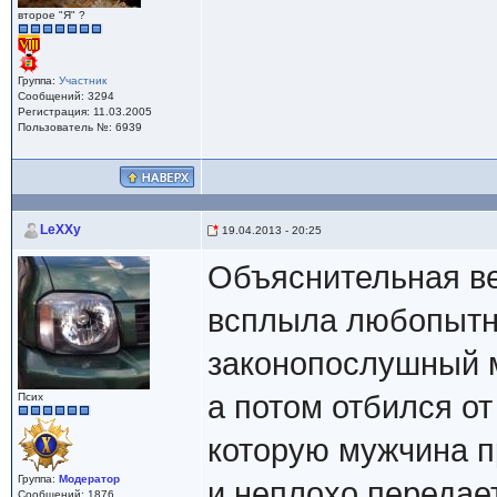
второе "Я" ?
Группа:
Участник
Сообщений: 3294
Регистрация: 11.03.2005
Пользователь №: 6939
LeXXy
19.04.2013 - 20:25
Объяснительная ве
всплыла любопытна
законопослушный м
а потом отбился о
Псих
которую мужчина п
Группа:
Модератор
и неплохо передае
Сообщений: 1876