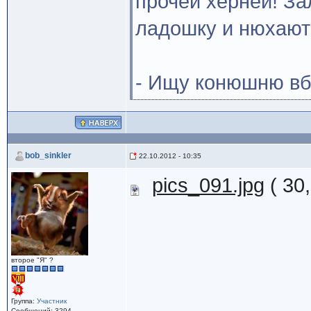
прочей хернёй! Зал
ладошку и нюхают
- Ищу конюшню вб
bob_sinkler
22.10.2012 - 10:35
pics_091.jpg
( 30
второе "Я" ?
Группа:
Участник
Сообщений: 3294