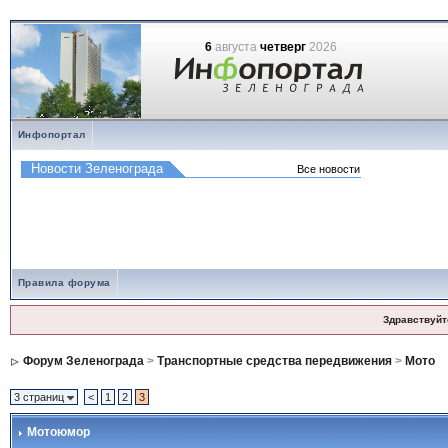
6
августа
четверг
2026
Инфопортал
Правила форума
Здравствуйт
Форум Зеленограда
>
Транспортные средства передвижения
>
Мото
3 страниц
<
1
2
3
Мотоюмор