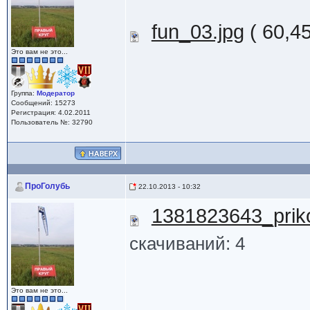
fun_03.jpg
( 60,4
Это вам не это...
Группа:
Модератор
Сообщений: 15273
Регистрация: 4.02.2011
Пользователь №: 32790
ПроГолубь
22.10.2013 - 10:32
1381823643_priko
скачиваний: 4
Это вам не это...