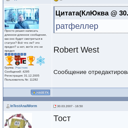
Цитата(КлЮква @ 30.0
ратфеллер
Просто решил написать
длинное-длинное сообщение,
как оно будет смотреться в
статусе? Всё что ли? это
предел? а нет, вот!и это не
Robert West
предел
Группа:
Участник
Сообщение отредактиро
Сообщений: 4295
Регистрация: 31.12.2005
Пользователь №: 11282
InTestAnalWorm
30.03.2007 - 16:50
Тост