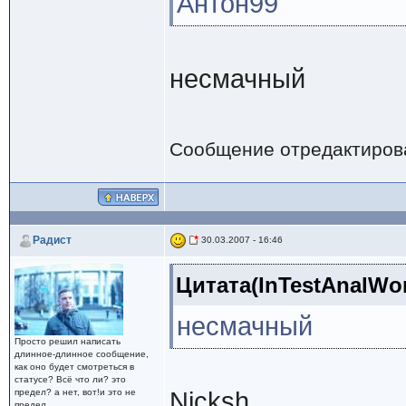
Антон99
несмачный
Сообщение отредактиро
Радист
30.03.2007 - 16:46
Цитата(InTestAnalWor
несмачный
Просто решил написать
длинное-длинное сообщение,
как оно будет смотреться в
статусе? Всё что ли? это
предел? а нет, вот!и это не
Nicksh
предел