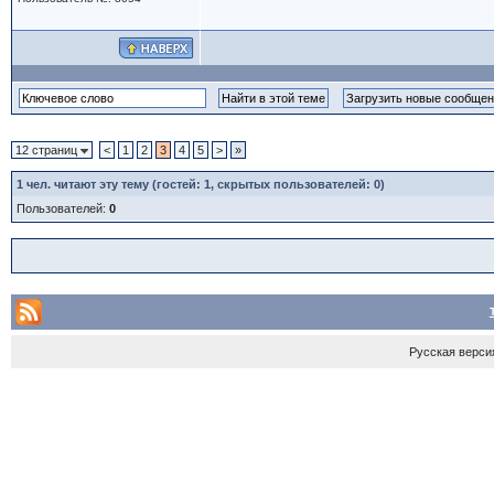
12 страниц
<
1
2
3
4
5
>
»
1
чел. читают эту тему (гостей: 1, скрытых пользователей: 0)
Пользователей:
0
Русская верси