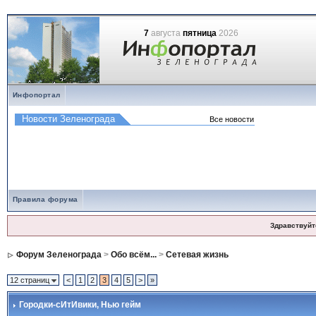
7
августа
пятница
2026
Инфопортал
Правила форума
Здравствуйт
Форум Зеленограда
>
Обо всём...
>
Сетевая жизнь
12 страниц
<
1
2
3
4
5
>
»
Городки-сИтИвики
, Нью гейм