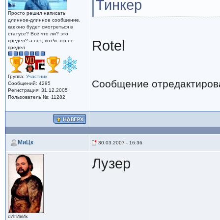
Тинкер
Просто решил написать
длинное-длинное сообщение,
как оно будет смотреться в
статусе? Всё что ли? это
предел? а нет, вот!и это не
Rotel
предел
Группа:
Участник
Сообщение отредактиро
Сообщений: 4295
Регистрация: 31.12.2005
Пользователь №: 11282
МиЦк
30.03.2007 - 16:36
Лузер
сИтИвИк