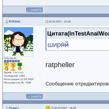
КлЮква
30.03.2007 - 16:48
Цитата(InTestAnalWor
шир
яй
Only sports
ratpheller
Группа:
Участник
Сообщений: 1382
Регистрация: 22.03.2005
Сообщение отредактиро
Пользователь №: 7098
Радист
30.03.2007 - 16:49