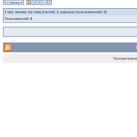
9 страниц
1
2
3
>
»
1
чел. читают эту тему (гостей: 1, скрытых пользователей: 0)
Пользователей:
0
Русская верси