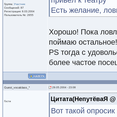
привёл к театру
Группа:
Участник
Есть желание, лов
Сообщений: 87
Регистрация: 8.03.2004
Пользователь №: 2655
Хорошо! Пока ловлю
поймаю остальное
PS тогда с удовол
более частое посе
Guest_vocalclass_*
29.05.2004 - 23:08
Цитата(НепутёваЯ @ 2
Гости
Вот такой опросик