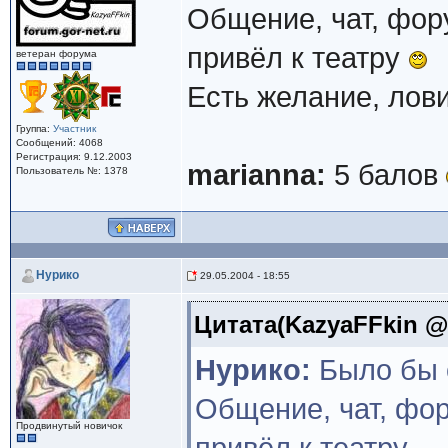
Общение, чат, фор
привёл к театру
ветеран форума
Есть желание, лов
Группа:
Участник
Сообщений: 4068
Регистрация: 9.12.2003
marianna:
5 балов
Пользователь №: 1378
Нурико
29.05.2004 - 18:55
Цитата(KazyaFFkin @ 2
Нурико:
Было бы о
Общение, чат, фор
Продвинутый новичок