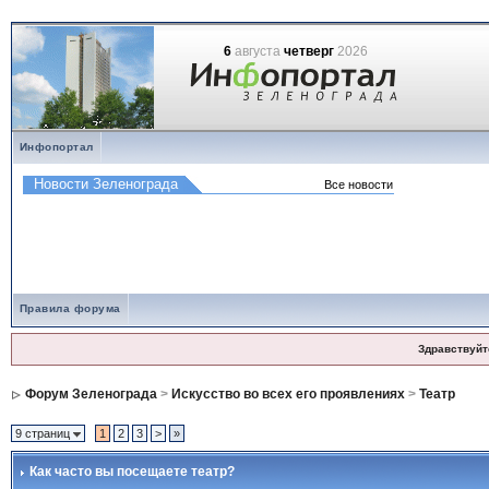
6
августа
четверг
2026
Инфопортал
Правила форума
Здравствуйт
Форум Зеленограда
>
Искусство во всех его проявлениях
>
Театр
9 страниц
1
2
3
>
»
Как часто вы посещаете театр?