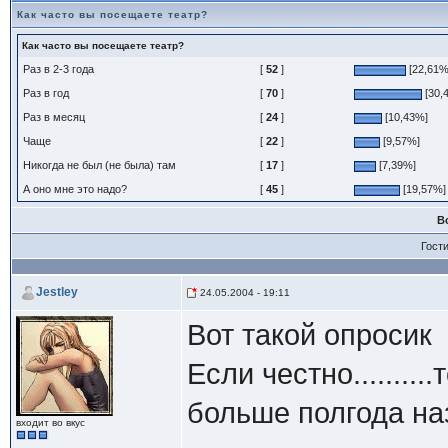
Как часто вы посещаете театр?
Как часто вы посещаете театр?
Раз в 2-3 года
[
52
]
[22,61%
Раз в год
[
70
]
[30,
Раз в месяц
[
24
]
[10,43%]
Чаще
[
22
]
[9,57%]
Никогда не был (не была) там
[
17
]
[7,39%]
А оно мне это надо?
[
45
]
[19,57%]
В
Гост
Jestley
24.05.2004 - 19:11
Вот такой опросик
Если честно........
больше полгода наз
входит во вкус