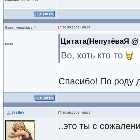
Guest_vocalclass_*
30.05.2004 - 00:08
Цитата(НепутёваЯ @ 2
Гости
Во, хоть кто-то
Спасибо! По роду д
Jestley
30.05.2004 - 00:13
..это ты с сожале