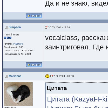
Да и не знаю, вид
Simpson
30.05.2004 - 11:08
Частый гость
vocalclass, расска
Группа:
Участник
заинтриговал. Где
Сообщений: 105
Регистрация: 18.04.2004
Пользователь №: 3258
Marianna
2.06.2004 - 01:03
Цитата
Цитата (KazyaFFki
Энтузиаст