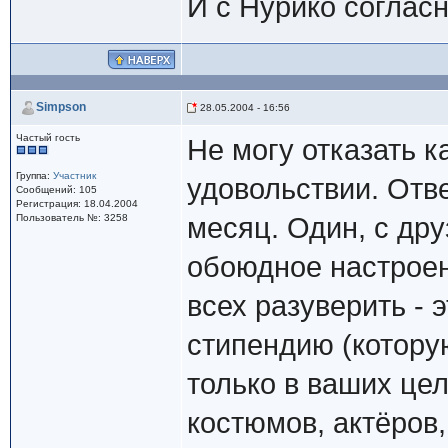
И с Нурико согласн
Simpson
28.05.2004 - 16:56
Частый гость
Не могу отказать к
Группа:
Участник
удовольствии. Отве
Сообщений: 105
Регистрация: 18.04.2004
Пользователь №: 3258
месяц. Один, с др
обоюдное настроен
всех разуверить - 
стипендию (котору
только в ваших це
костюмов, актёров,