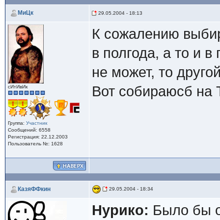
МиЦк
29.05.2004 - 18:13
К сожалению выбира
в полгода, а то и в
не может, то друго
Вот собираюсб на Т
сИтИвИк
Группа:
Участник
Сообщений: 6558
Регистрация: 22.12.2003
Пользователь №: 1628
КазяФФкин
29.05.2004 - 18:34
Нурико:
Было бы о