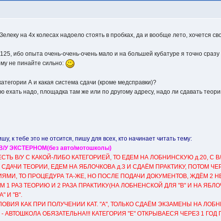
 Зелеку на 4х колесах надоело стоять в пробках, да и вообще лето, хочется св
25, ибо опыта очень-очень-очень мало и на большей кубатуре я точно сразу у
ому не пинайте сильно:
атегории А и какая система сдачи (кроме медсправки)?
кую ехать надо, площадка там же или по другому адресу, надо ли сдавать теор
у, к тебе это не отсится, пишу для всех, кто начинает читать тему:
У ЭКСТЕРНОМ(без авто/мотошколы)
ЕСТЬ В/У С КАКОЙ-ЛИБО КАТЕГОРИЕЙ, ТО ЕДЕМ НА ЛОБНИНСКУЮ д.20, С В
ДАЧИ ТЕОРИИ, ЕДЕМ НА ЯБЛОЧКОВА д.3 И СДАЁМ ПРАКТИКУ, ПОТОМ ЧЕРЕ
ОРИЯМИ, ТО ПРОЦЕДУРА ТА-ЖЕ, НО ПОСЛЕ ПОДАЧИ ДОКУМЕНТОВ, ЖДЁМ 2 
ЁМ 1 РАЗ ТЕОРИЮ И 2 РАЗА ПРАКТИКУ(НА ЛОБНЕНСКОЙ ДЛЯ "В" И НА ЯБ
 И "В".
СЛОВИЯ КАК ПРИ ПОЛУЧЕНИИ КАТ. "А", ТОЛЬКО СДАЁМ ЭКЗАМЕНЫ НА ЛОБ
" - АВТОШКОЛА ОБЯЗАТЕЛЬНА!!! КАТЕГОРИЯ "Е" ОТКРЫВАЕСЯ ЧЕРЕЗ 1 ГОД 