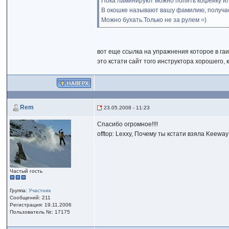
Пока ламинируют можно попить кофейку ил
В окошке называют вашу фамилию, получает
Можно бухать.Только не за рулем =)
вот еще ссылка на упражнения которое в га
это кстати сайт того инструктора хорошего,
Rem
23.05.2008 - 11:23
Спасибо огромное!!!!
offtop: Lexxy, Почему ты кстати взяла Keew
Частый гость
Группа:
Участник
Сообщений: 211
Регистрация: 19.11.2006
Пользователь №: 17175