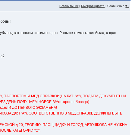
Вставить ник
|
Быстрая цитата
| Сообщение
#1
ободы!
бьюсь, вот в связи с этим вопрос. Раньше темка такая была, а щас
ию?
/У, ПАСПОРТОМ И МЕД.СПРАВКОЙ(НА КАТ. "А"), ПОДАЁМ ДОКУМЕНТЫ И
З ДЕНЬ ПОЛУЧАЕМ НОВОЕ В/У(старого образца).
НЕДЕЛИ ДО ПЕРВОГО ЭКЗАМЕНА!
ЛОЧКОВА ДЛЯ "А"), СООТВЕТСТВЕННО В МЕД.СПРАВКЕ ДОЛЖНЫ БЫТЬ
НЕНСКОЙ д.20, ТЕОРИЮ, ПЛОЩЩАДКУ И ГОРОД, АВТОШКОЛА НЕ НУЖНА.
ПОСЛЕ КАТЕГОРИИ "С".