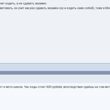
чит ездить, а не сдавать экзамен.
товать, он учит как раз сдавать экзамен (ну и ездить само собой), тоже в Мо
ует и мото-школа. Час езды стоит 600 рублёв, впоследствии сдаёшь на том мот