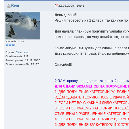
Rem
22.05.2008 - 10:41
День добрый!
Решил пересесть на 2 колеса, так как уже по
Для начала планирую прикупить yamaha ybr-1
полазил не нашел, но могу ошибаться, поэт
Частый гость
Какие документы нужны для сдачи на права к
Группа:
Участник
Есть категория B (3 года). Знаю на лобненс
Сообщений: 211
Регистрация: 19.11.2006
Спасибо!!!
Пользователь №: 17175
2 RAM, прошу прощщения, что в твой пост пиш
ДЛЯ СДАЧИ ЭКЗАМЕНОВ НА ПОЛУЧЕНИЕ В/
1. ДЛЯ ПОЛУЧЕНИЯ КАТЕГОРИИ "А". ЕСЛИ 
ИДЁМ СДАВАТЬ ТЕОРИЮ, ПОСЛЕ УДАЧНОЙ С
2. ЕСЛИ НЕТ В/У С КАКИМИ ЛИБО КАТЕГ
3. ЕСЛИ ПОЛУЧАЕМ 2 КАТЕГОРИИ, ТО СДА
ОТМЕЧЕНЫ 2 РАЗРЕШЕННЫЕ КАТЕГОРИИ "А"
4. ЕСЛИ ПОЛУЧАЕМ КАТЕГОРИЮ "В", ТО У
5. ДЛЯ ПОЛУЧЕНИЯ В/У КАТЕГОРИЙ "С"D"Е