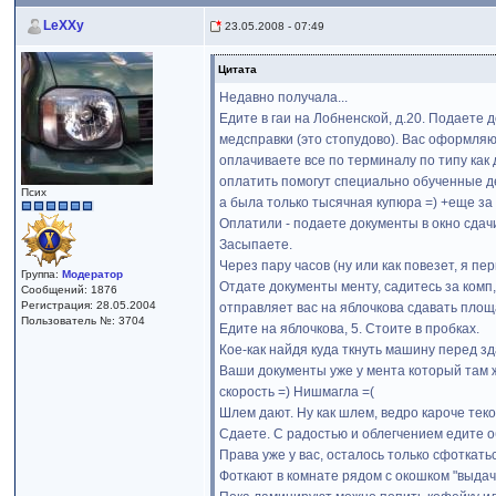
LeXXy
23.05.2008 - 07:49
Цитата
Недавно получала...
Едите в гаи на Лобненской, д.20. Подаете 
медсправки (это стопудово). Вас оформляют
оплачиваете все по терминалу по типу как 
оплатить помогут специально обученные де
Псих
а была только тысячная купюра =) +еще за
Оплатили - подаете документы в окно сдачи
Засыпаете.
Через пару часов (ну или как повезет, я п
Группа:
Модератор
Отдате документы менту, садитесь за комп
Сообщений: 1876
Регистрация: 28.05.2004
отправляет вас на яблочкова сдавать площа
Пользователь №: 3704
Едите на яблочкова, 5. Стоите в пробках.
Кое-как найдя куда ткнуть машину перед зд
Ваши документы уже у мента который там же
скорость =) Нишмагла =(
Шлем дают. Ну как шлем, ведро кароче тек
Сдаете. С радостью и облегчением едите о
Права уже у вас, осталось только сфоткатьс
Фоткают в комнате рядом с окошком "выдач