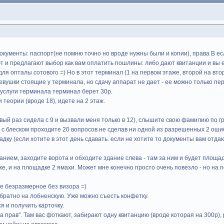
документы: паспорт(не помню точно но вроде нужны были и копии), права B есл
 и предлагают выбор как вам оплатить пошлины: либо дают квитанции и вы еди
для опталы сотового =) Но в этот терминал (1 на первом этаже, второй на вт
вушки стоящие у терминала, но сдачу аппарат не дает - ее можно только пер
 услуги терминала терминал берет 30р.
 теории (вроде 18), идете на 2 этаж.
ервый раз сидела с 9 и вызвали меня только в 12), слышите свою фамилию по гр
, с блеском проходите 20 вопросов не сделав ни одной из разрешенных 2 ошиб
дку (если хотите в этот день сдавать. если не хотите то документы вам отда
анием, заходите ворота и обходите здание слева - там за ним и будет площад
, и на площадке 2 ямахи. Может мне конечно просто очень повезло - но на п
ое безразмерное без визора =)
братно на лобненскую. Уже можно съесть конфетку.
я и получить карточку.
а прав". Там вас фоткают, забирают одну квитанцию (вроде которая на 300р),