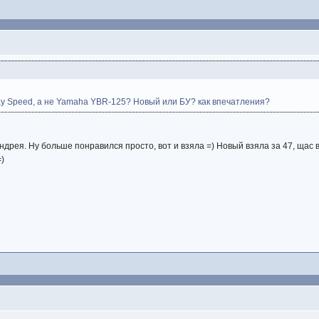
eway Speed, а не Yamaha YBR-125? Новый или БУ? как впечатления?
 Андрея. Ну больше понравился просто, вот и взяла =) Новый взяла за 47, ща
=)