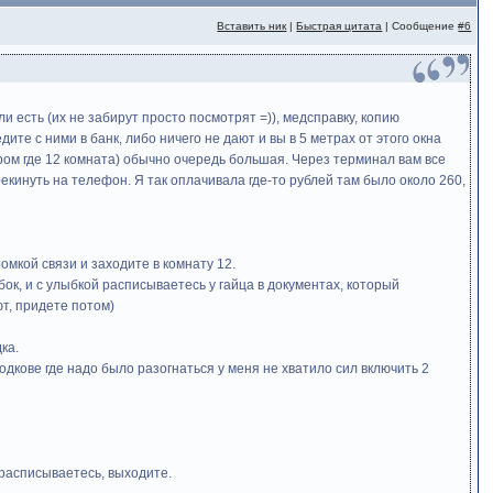
Вставить ник
|
Быстрая цитата
| Сообщение
#6
и есть (их не забирут просто посмотрят =)), медсправку, копию
те с ними в банк, либо ничего не дают и вы в 5 метрах от этого окна
ором где 12 комната) обычно очередь большая. Через терминал вам все
екинуть на телефон. Я так оплачивала где-то рублей там было около 260,
омкой связи и заходите в комнату 12.
ок, и с улыбкой расписываетесь у гайца в документах, который
ют, придете потом)
ка.
одкове где надо было разогнаться у меня не хватило сил включить 2
 расписываетесь, выходите.