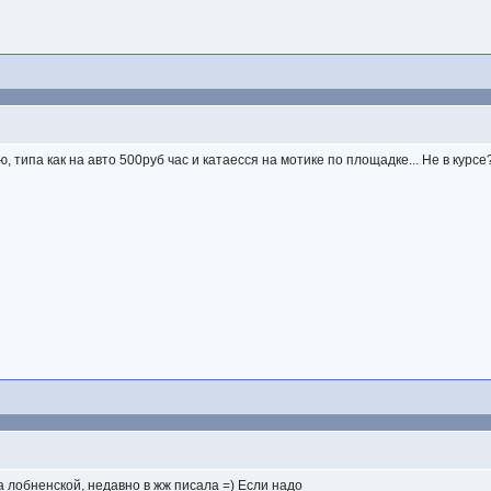
 типа как на авто 500руб час и катаесся на мотике по площадке... Не в курсе
 лобненской, недавно в жж писала =) Если надо