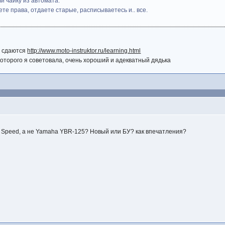
и чайку из автомата.
е права, отдаете старые, расписываетесь и.. все.
и сдаются
http://www.moto-instruktor.ru/learning.html
 которого я советовала, очень хороший и адекватный дядька
ay Speed, а не Yamaha YBR-125? Новый или БУ? как впечатления?