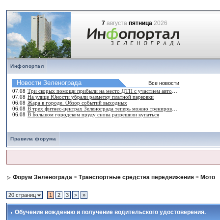
7
августа
пятница
2026
Инфопортал
Правила форума
Форум Зеленограда
>
Транспортные средства передвижения
>
Мото
20 страниц
1
2
3
>
»
Обучение вождению и получение водительского удостоверения.