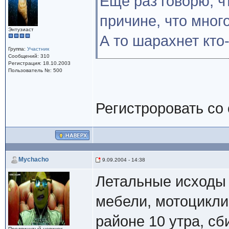
Ещё раз говорю, ч
причине, что много
Энтузиаст
А то шарахнет кто
Группа:
Участник
Сообщений: 310
Регистрация: 18.10.2003
Пользователь №: 500
Регистроровать со
Mychacho
9.09.2004 - 14:38
Летальные исходы 
мебели, мотоцикли
районе 10 утра, сби
Продвинутый новичок