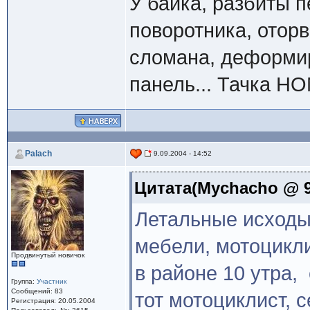
У байка, разбиты п
поворотника, оторв
сломана, деформир
панель... Тачка H
Palach
9.09.2004 - 14:52
Цитата(Mychacho @ 9.
Летальные исходы 
мебели, мотоцикли
Продвинутый новичок
в районе 10 утра, 
Группа:
Участник
Сообщений: 83
тот мотоциклист, 
Регистрация: 20.05.2004