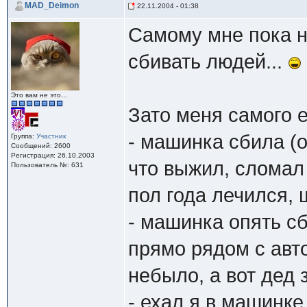
MAD_Deimon
22.11.2004 - 01:38
Самому мне пока н
сбивать людей...
Это вам не это...
Зато меня самого е
- машинка сбила (о
Группа:
Участник
Сообщений: 2600
Регистрация: 26.10.2003
что выжил, сломал
Пользователь №: 631
пол года лечился,
- машинка опять сб
прямо рядом с авт
небыло, а вот дед 
- ехал я в машинке