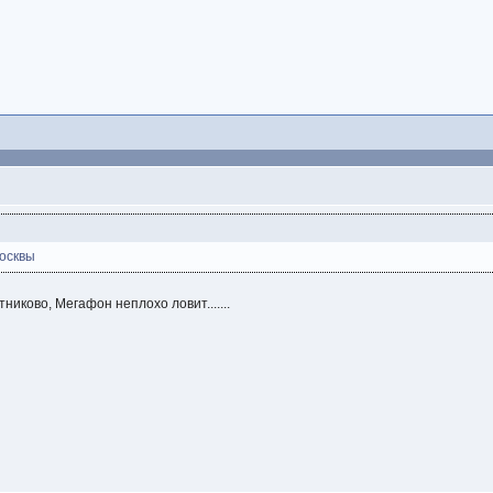
Москвы
никово, Мегафон неплохо ловит.......