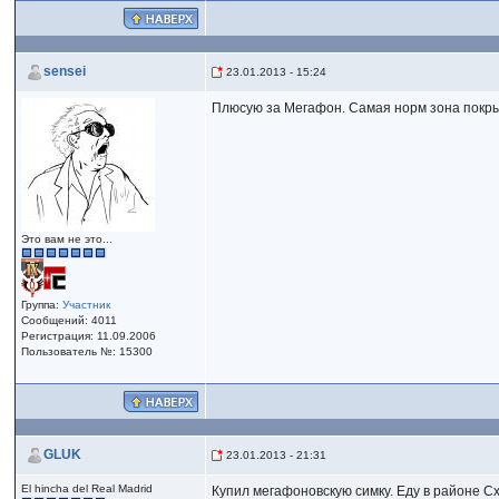
sensei
23.01.2013 - 15:24
Плюсую за Мегафон. Самая норм зона покры
Это вам не это...
Группа:
Участник
Сообщений: 4011
Регистрация: 11.09.2006
Пользователь №: 15300
GLUK
23.01.2013 - 21:31
El hincha del Real Madrid
Купил мегафоновскую симку. Еду в районе С