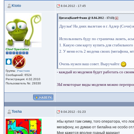
Ktoto
8.04.2012 - 17:45
Цитата(КазяФФкин @ 8.04.2012 - 17:13)
Друзья! На днях вылетаю в г. Адлер (Сочи) 
Использовать буду по страничка лазить, аська
1. Какую сим карту купить для стабильного
Сhief Specialist
2. У меня есть 2 модема своих (мегафона, мт
Очень нужен ваш совет. Выручайте
Группа:
Участник
- каждый из модемов будет работать со свои
Сообщений: 6524
Регистрация: 4.02.2010
Пользователь №: 29330
ЗЫ некоторые виды модемов можно перепроши
Tosha
9.04.2012 - 01:23
ябы купил там симку, того оператора, что ло
мегафону, но думаю от билайна не особо отли
Мне кажется вполне годный вариант