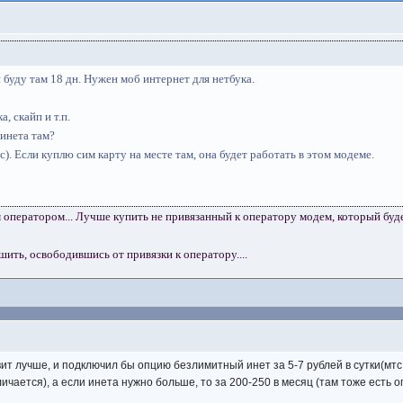
и буду там 18 дн. Нужен моб интернет для нетбука.
, скайп и т.п.
 инета там?
с). Если куплю сим карту на месте там, она будет работать в этом модеме.
м оператором... Лучше купить не привязанный к оператору модем, который буд
ть, освободившись от привязки к оператору....
вит лучше, и подключил бы опцию безлимитный инет за 5-7 рублей в сутки(мтс 
чается), а если инета нужно больше, то за 200-250 в месяц (там тоже есть ог