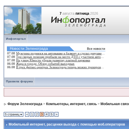
7
августа
пятница
2026
Инфопортал
Правила форума
Форум Зеленограда
>
Компьютеры, интернет, связь
>
Мобильная связ
5 страниц
<
1
2
3
4
5
>
Мобильный интернет
, расценки выхода с помощью моб.операторов