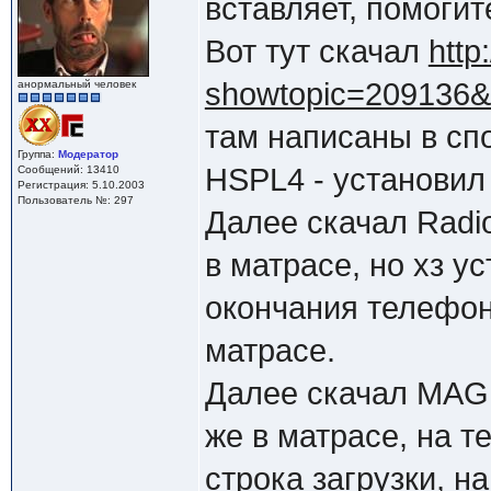
вставляет, помогит
Вот тут скачал
http
showtopic=209136&
анормальный человек
там написаны в сп
Группа:
Модератор
HSPL4 - установил
Сообщений: 13410
Регистрация: 5.10.2003
Пользователь №: 297
Далее скачал Radio
в матрасе, но хз у
окончания телефон 
матрасе.
Далее скачал MAGL
же в матрасе, на 
строка загрузки, н