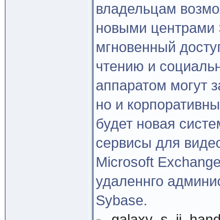
владельцам возмо
новыми центрами 
мгновенный доступ
чтению и социальн
аппаратом могут з
но и корпоративные
будет новая систе
сервисы для виде
Microsoft Exchang
удаленнго админи
Sybase.
galaxy_s_ii_han