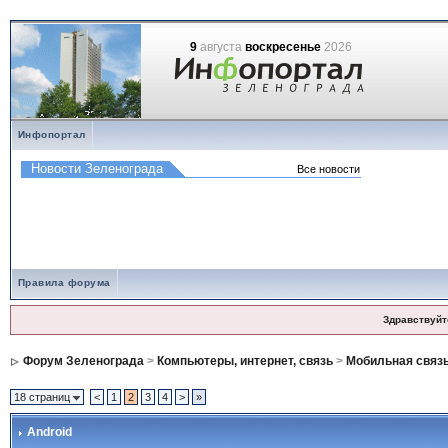
9
августа
воскресенье
2026
Инфопортал
Правила форума
Здравствуйт
Форум Зеленограда
>
Компьютеры, интернет, связь
>
Мобильная связ
18 страниц
<
1
2
3
4
>
»
Android