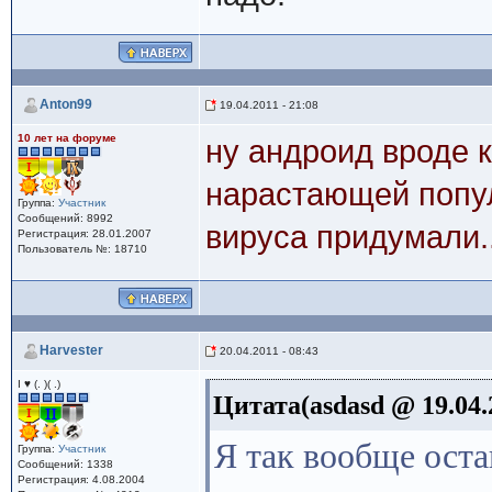
Anton99
19.04.2011 - 21:08
10 лет на форуме
ну андроид вроде к
нарастающей попул
Группа:
Участник
Сообщений: 8992
вируса придумали..
Регистрация: 28.01.2007
Пользователь №: 18710
Harvester
20.04.2011 - 08:43
I ♥ (. )( .)
Цитата(asdasd @ 19.04.
Я так вообще оста
Группа:
Участник
Сообщений: 1338
Регистрация: 4.08.2004