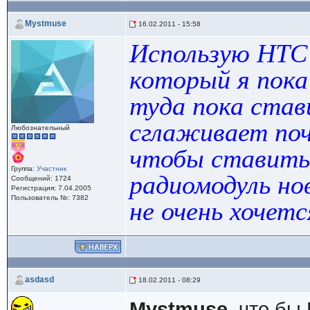
Mystmuse
16.02.2011 - 15:58
Использую HTC
который я пока
туда пока став
сглаживает поч
Любознательный
чтобы ставить 
Группа:
Участник
радиомодуль но
Сообщений: 1724
Регистрация: 7.04.2005
Пользователь №: 7382
не очень хочетс
asdasd
18.02.2011 - 08:29
Mystmuse
, что бы