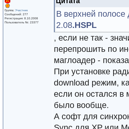
Цитата
Группа:
Участник
В верхней полосе 
Сообщений: 277
Регистрация: 8.10.2008
2.08
.HSPL
Пользователь №: 23377
, если не так - зна
перепрошить по ин
маглоадер - показа
При установке рад
download режим, к
если он остался в 
было вообще.
А софт для синхро
Sync для XP или Mo