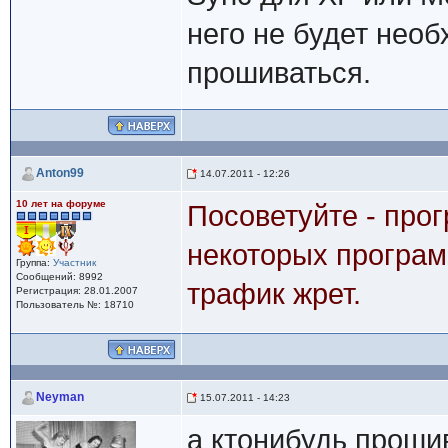
него не будет нео
прошиваться.
Anton99
14.07.2011 - 12:26
10 лет на форуме
Посоветуйте - про
некоторых программ
Группа:
Участник
Сообщений: 8992
трафик жрет.
Регистрация: 28.01.2007
Пользователь №: 18710
Neyman
15.07.2011 - 14:23
а ктонибудь проши