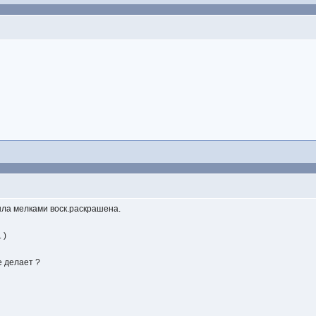
была мелками воск.раскрашена.
 )
е делает ?