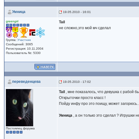
Умница
19.05.2010 - 16:01
greengirl
Tail
не сложно,это мой мч сделал
Группа:
Участник
Сообщений: 3065
Регистрация: 10.11.2004
Пользователь №: 5330
переведенцева
19.05.2010 - 17:02
Tail
, мне показалось, что девушка с рабой 
Открыточки просто класс !
Пойду инфу про это поищу, может загорюсь...
Умница
, а он только это сделал ? Игрушки н
Постоялец форума