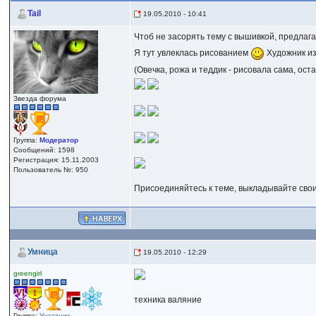
Tail
19.05.2010 - 10:41
Чтоб не засорять тему с вышивкой, предлага
Я тут увлеклась рисованием
Художник из
(Овечка, рожа и теддик - рисовала сама, ос
Звезда форума
Группа:
Модератор
Сообщений: 1598
Регистрация: 15.11.2003
Пользователь №: 950
Присоединяйтесь к теме, выкладывайте сво
Умница
19.05.2010 - 12:29
greengirl
техника валяние
Группа:
Участник