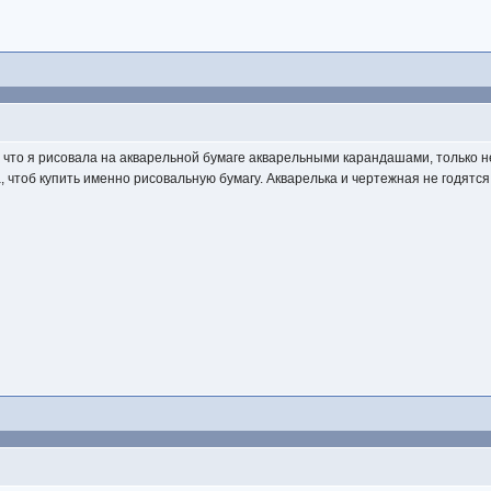
у что я рисовала на акварельной бумаге акварельными карандашами, только н
а, чтоб купить именно рисовальную бумагу. Акварелька и чертежная не годятс