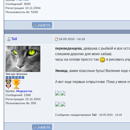
Сообщений: 3065
Регистрация: 10.11.2004
Пользователь №: 5330
Tail
19.05.2010 - 14:16
переведенцева
, девушка с рыбкой и все о
слишком дорогие для моих забав).
часы на голове просто так
я рисовать учу
Умница
, какие классные бусы! Валяние еще 
Звезда форума
А вот еще первые открыточки. Пока у меня о
Группа:
Модератор
Сообщений: 1598
Регистрация: 15.11.2003
Пользователь №: 950
Сообщение отредактировано
Tail
- 19.05.2010 - 14:24