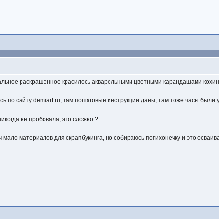
стальное раскрашенное красилось акварельными цветными карандашами кохино
сь по сайту demiart.ru, там пошаговые инструкции даны, там тоже часы были 
никогда не пробовала, это сложно ?
ч мало материалов для скрапбукинга, но собираюсь потихонечку и это осваив