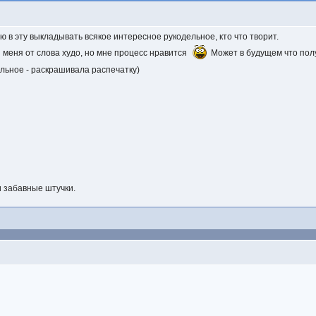
ю в эту выкладывать всякое интересное рукодельное, кто что творит.
 меня от слова худо, но мне процесс нравится
Может в будущем что пол
тальное - раскрашивала распечатку)
и забавные штучки.