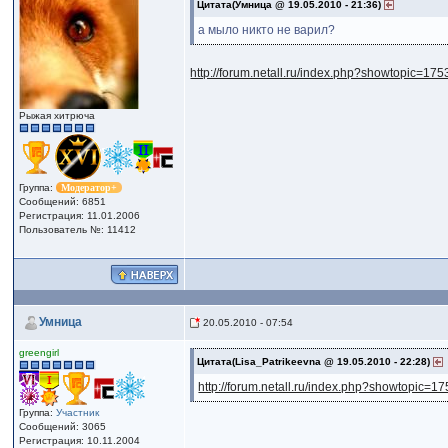
Цитата(Умница @ 19.05.2010 - 21:36)
а мыло никто не варил?
http://forum.netall.ru/index.php?showtopic=17
Рыжая хитрюча
Группа:
Модератор+
Сообщений: 6851
Регистрация: 11.01.2006
Пользователь №: 11412
Умница
20.05.2010 - 07:54
greengirl
Цитата(Lisa_Patrikeevna @ 19.05.2010 - 22:28)
http://forum.netall.ru/index.php?showtopic=1
Группа:
Участник
Сообщений: 3065
Регистрация: 10.11.2004