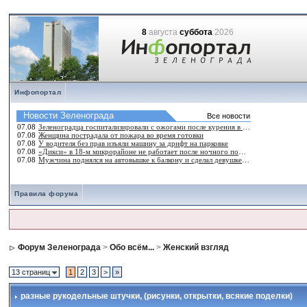
8
августа
суббота
2026
Инфопортал
Правила форума
Форум Зеленограда
>
Обо всём...
>
Женский взгляд
13 страниц
1
2
3
>
»
разные рукодельные штучки
, (рисунки, открытки, всякие поделки)