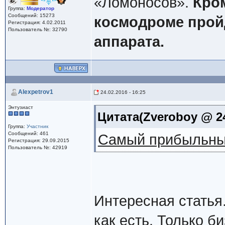
«Ломоносов».
Кром
Группа:
Модератор
Сообщений: 15273
космодроме прой
Регистрация: 4.02.2011
Пользователь №: 32790
аппарата.
Alexpetrov1
24.02.2016 - 16:25
Энтузиаст
Цитата(Zveroboy @ 24
Группа:
Участник
Сообщений: 461
Самый прибыльны
Регистрация: 29.09.2015
Пользователь №: 42919
Интересная статья
как есть. Только б