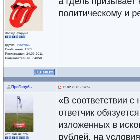
а гдель призывает
политическому и р
Звезда форума
Группа:
Участник
Сообщений: 1305
Регистрация: 24.09.2011
Пользователь №: 34050
ПроГолубь
12.02.2016 - 14:52
«В соответствии с
ответчик обязуется
изложенных в иско
рублей, на услови
Это вам не это...