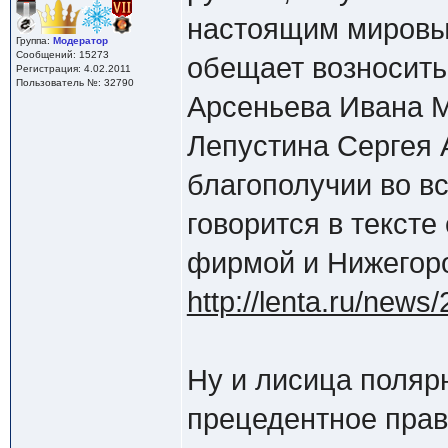
настоящим мировы
Группа:
Модератор
Сообщений: 15273
обещает возносить
Регистрация: 4.02.2011
Пользователь №: 32790
Арсеньева Ивана М
Лепустина Сергея 
благополучии во вс
говорится в текст
фирмой и Нижегоро
http://lenta.ru/news
Ну и лисица полярн
прецедентное пра