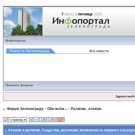
7
августа
пятница
2026
Инфопортал
Правила форума
Здравствуйт
Форум Зеленограда
>
Обо всём...
>
Религии , атеизм.
137 страниц
«
<
135
136
137
Атеизм и религия
, Сходства, различия, возможность мирного сосущес