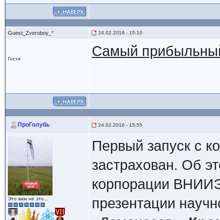
Guest_Zveroboy_*
24.02.2016 - 15:10
Самый прибыльный
Гости
ПроГолубь
24.02.2016 - 15:55
Первый запуск с к
застрахован. Об э
корпорации ВНИИЭ
презентации научн
Это вам не это...