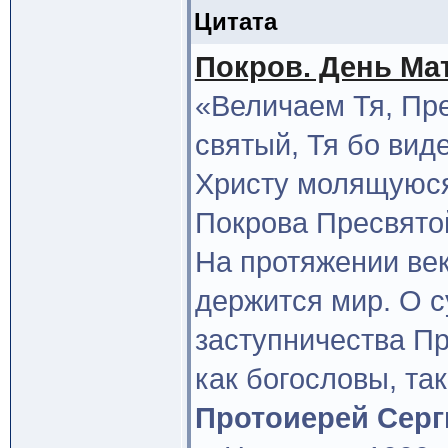
Цитата
Покров. День Ма
«Величаем Тя, Пре
святый, Тя бо вид
Христу молящуюся
Покрова Пресвято
На протяжении век
держится мир. О 
заступничества П
как богословы, та
Протоиерей Серг