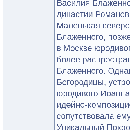
Василия Блаженно
династии Романов
Маленькая северо
Блаженного, позже
в Москве юродивог
более распростра
Блаженного. Одна
Богородицы, устр
юродивого Иоанна
идейно-композицио
сопутствовала ему
Уникальный Покро