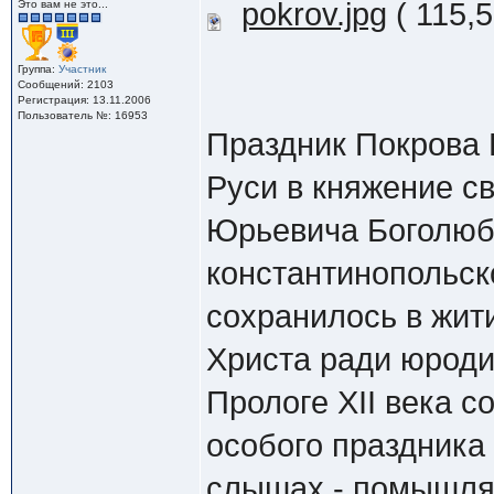
pokrov.jpg
( 115,
Это вам не это...
Группа:
Участник
Сообщений: 2103
Регистрация: 13.11.2006
Пользователь №: 16953
Праздник Покрова 
Руси в княжение св
Юрьевича Боголюб
константинопольско
сохранилось в жит
Христа ради юродив
Прологе ХII века с
особого праздника 
слышах - помышлях