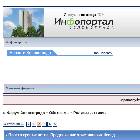
7
августа
пятница
2026
Инфопортал
Правила форума
Здравствуйт
Форум Зеленограда
>
Обо всём...
>
Религии , атеизм.
4 страниц
<
1
2
3
4
>
Просто христианство
, Продолжение христианских бесед