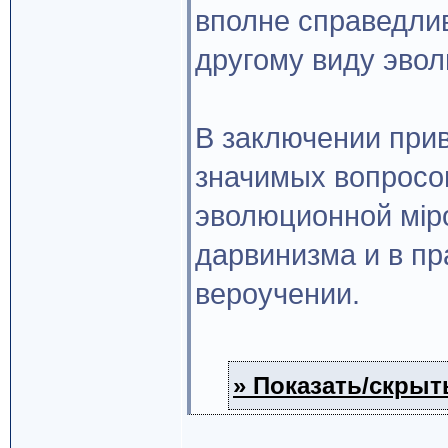
вполне справедли
другому виду эво
В заключении при
значимых вопросо
эволюционной мiр
дарвинизма и в п
вероучении.
» Показать/скрыть