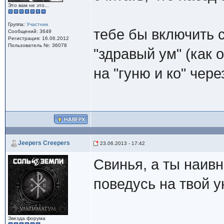
Это вам не это...
Группа:
Участник
тебе бы включить 
Сообщений: 3649
Регистрация: 16.06.2012
Пользователь №: 36078
"здравый ум" (как 
на "гуню и ко" чер
Jeepers Creepers
23.06.2013 - 17:42
Свинья, а ты наивн
поведусь на твой 
Звезда форума