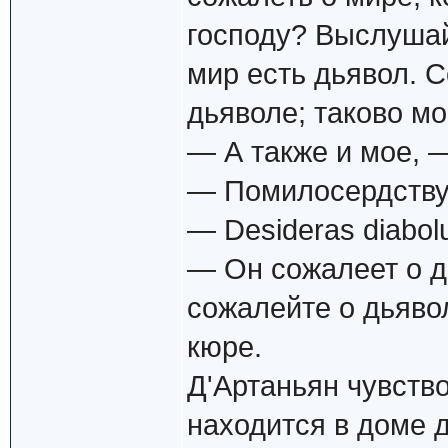
господу? Выслушайт
мир есть дьявол. 
дьяволе; таково м
— А также и мое, 
— Помилосердствуй
— Desideras diabol
— Он сожалеет о д
сожалейте о дьяво
кюре.
Д'Артаньян чувство
находится в доме 