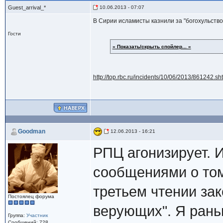
Guest_arrival_*
10.06.2013 - 07:07
В Сирии исламисты казнили за "богохульство
Гости
» Показать/скрыть спойлер... «
http://top.rbc.ru/incidents/10/06/2013/861242.sh
Goodman
12.06.2013 - 16:21
РПЦ агонизирует. 
сообщениями о том
третьем чтении за
Постоялец форума
верующих". Я рань
Группа:
Участник
Сообщений: 728