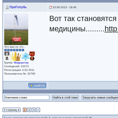
ПроГолубь
23.06.2013 - 18:46
Вот так становятс
медицины.........
htt
Это вам не это...
Группа:
Модератор
Сообщений: 15273
Регистрация: 4.02.2011
Пользователь №: 32790
3 страниц
1
2
3
>