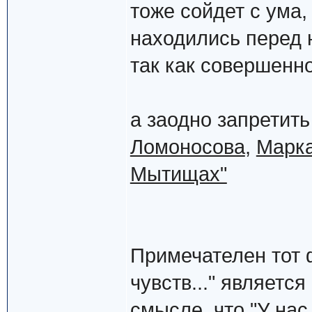
тоже сойдет с ума,
находились перед 
так как совершенно
а заодно запретит
Ломоносова
,
Марка
Мытищах"
Примечателен тот ф
чувств..." являетс
смысле, что "У нас 