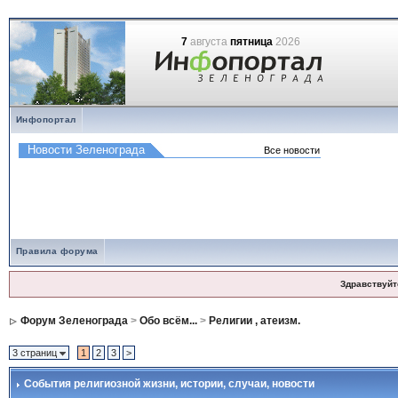
7
августа
пятница
2026
Инфопортал
Правила форума
Здравствуйт
Форум Зеленограда
>
Обо всём...
>
Религии , атеизм.
3 страниц
1
2
3
>
События религиозной жизни
, истории, случаи, новости