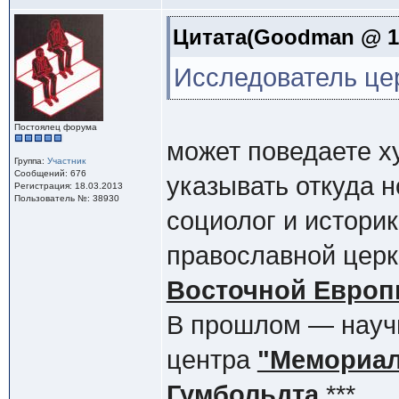
Цитата(Goodman @ 14.
Исследователь цер
Постоялец форума
может поведаете х
Группа:
Участник
Сообщений: 676
указывать откуда н
Регистрация: 18.03.2013
Пользователь №: 38930
социолог и историк
православной церк
Восточной Европ
В прошлом — науч
центра
"Мемориа
Гумбольдта
***