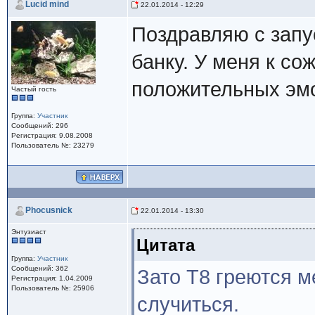
Lucid mind
22.01.2014 - 12:29
Поздравляю с запу
банку. У меня к со
положительных эм
Частый гость
Группа:
Участник
Сообщений: 296
Регистрация: 9.08.2008
Пользователь №: 23279
Phocusnick
22.01.2014 - 13:30
Энтузиаст
Цитата
Группа:
Участник
Сообщений: 362
Зато Т8 греются м
Регистрация: 1.04.2009
Пользователь №: 25906
случиться.