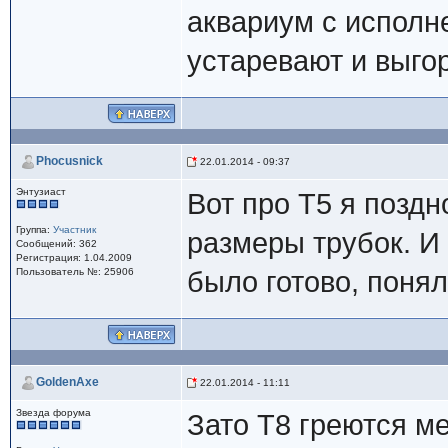
аквариум с исполне
устаревают и выго
Phocusnick
22.01.2014 - 09:37
Энтузиаст
Вот про Т5 я позд
Группа:
Участник
размеры трубок. И 
Сообщений: 362
Регистрация: 1.04.2009
Пользователь №: 25906
было готово, поня
GoldenAxe
22.01.2014 - 11:11
Звезда форума
Зато Т8 греются м