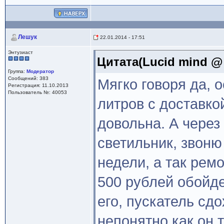
Лешук
22.01.2014 - 17:51
Энтузиаст
Цитата(Lucid mind @ 
Группа:
Модератор
Сообщений: 383
Мягко говоря да, о
Регистрация: 11.10.2013
Пользователь №: 40053
литров с доставко
довольна. А через
светильник, звоню
недели, а так ремо
500 рублей обойде
его, пускатель сд
непонятно как он 