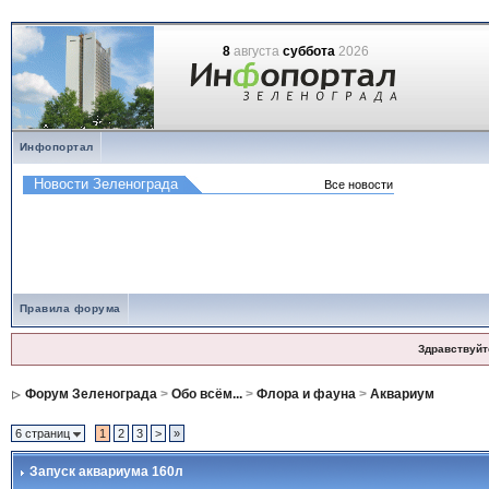
8
августа
суббота
2026
Инфопортал
Правила форума
Здравствуйт
Форум Зеленограда
>
Обо всём...
>
Флора и фауна
>
Аквариум
6 страниц
1
2
3
>
»
Запуск аквариума 160л