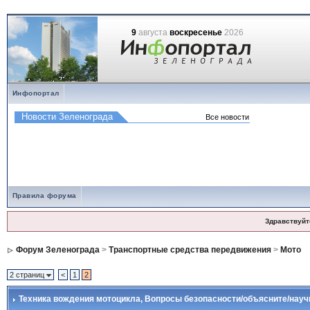
9
августа
воскресенье
2026
Инфопортал
Правила форума
Здравствуйт
Форум Зеленограда
>
Транспортные средства передвижения
>
Мото
2 страниц
<
1
2
Техника вождения мотоцикла
, Вопросы безопасности/объясните/науч