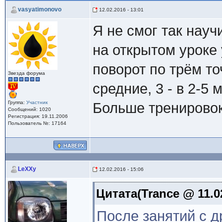
vasyatimonovo
12.02.2016 - 13:01
Я не смог так науч
на открытом уроке
поворот по трём точ
Звезда форума
средние, 3 - в 2-5 
Группа:
Участник
Больше тренировок
Сообщений: 1020
Регистрация: 19.11.2006
Пользователь №: 17164
LeXXy
12.02.2016 - 15:06
Цитата(Trance @ 11.02
После занятий с д