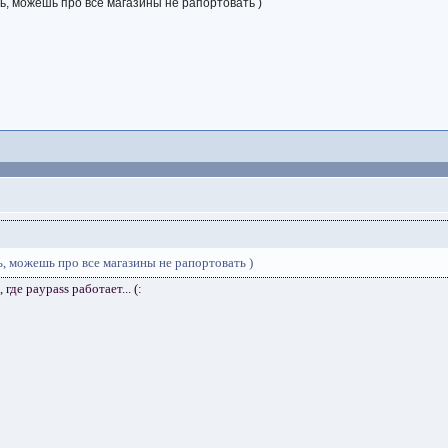
ь, можешь про все магазины не рапортовать )
ь, можешь про все магазины не рапортовать )
где paypass работает... (: