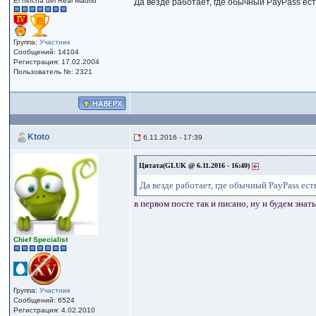
El hincha del Real Madrid
Да везде работает, где обычный PayPass ест
Группа:
Участник
Сообщений: 14104
Регистрация: 17.02.2004
Пользователь №: 2321
Ktoto
6.11.2016 - 17:39
Цитата(GLUK @ 6.11.2016 - 16:40)
Да везде работает, где обычный PayPass ест
в первом посте так и писано, ну и будем знать, 
Сhief Specialist
Группа:
Участник
Сообщений: 6524
Регистрация: 4.02.2010