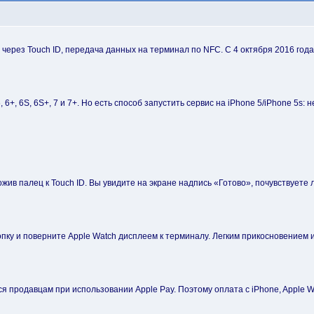
через Touch ID, передача данных на терминал по NFC. C 4 октября 2016 года
6, 6+, 6S, 6S+, 7 и 7+. Но есть способ запустить сервис на iPhone 5/iPhone 5s
жив палец к Touch ID. Вы увидите на экране надпись «Готово», почувствуете
пку и поверните Apple Watch дисплеем к терминалу. Легким прикосновением 
ся продавцам при использовании Apple Pay. Поэтому оплата с iPhone, Apple