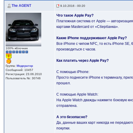
The AGENT
9.10.2016 - 00:20
Что такое Apple Pay?
Платежная система от Apple — авторизация 
картами Mastercard от «Сбербанка».
Какие iPhone поддерживают Apple Pay?
Все iPhone с чипом NFC, то есть iPhone SE, 
100% яблочник
производиться с часов.
Как платить через Apple Pay?
Группа:
Модератор
Сообщений: 10457
С помощью iPhone:
Регистрация: 23.06.2010
Просто поднесите iPhone к терминалу, прило
Пользователь №: 30746
прошел.
C помощью Apple Watch:
На Apple Watch дважды нажмите боковую кно
отправлена.
А это безопасно?
Да, данные ваших карт никогда не передают
покупки.