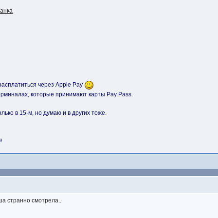
банка
расплатиться через Apple Pay
терминалах, которые принимают карты Pay Pass.
лько в 15-м, но думаю и в других тоже.
19
ша странно смотрела..