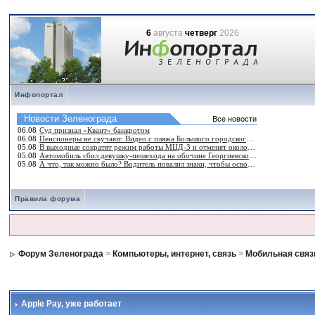
6
августа
четверг
2026
Инфопортал
Правила форума
Форум Зеленограда
>
Компьютеры, интернет, связь
>
Мобильная связ
Apple Pay
, уже работает