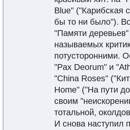
Blue" ("Карибская с
бы то ни было"). В
"Памяти деревьев"
называемых крити
потусторонними. О
"Pax Deorum" и "At
"China Roses" ("Ки
Home" ("На пути д
своим "неискорени
тотальной, околд
И снова наступил 