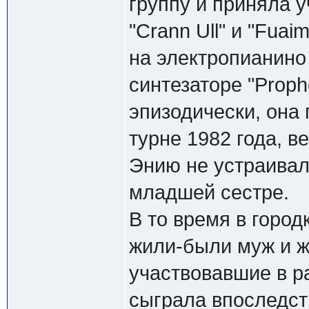
группу и приняла у
"Crann Ull" и "Fua
на электропианино 
синтезаторе "Prop
эпизодически, она 
турне 1982 года, в
Энию не устраивало
младшей сестре.
В то время в город
жили-были муж и ж
участвовавшие в р
сыграла впоследст