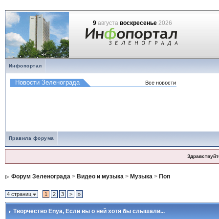
9
августа
воскресенье
2026
Инфопортал
Правила форума
Здравствуйт
Форум Зеленограда
>
Видео и музыка
>
Музыка
>
Поп
4 страниц
1
2
3
>
»
Творчество Enya
, Если вы о ней хотя бы слышали...