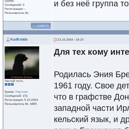
и без неё группа т
Группа:
Сообщений: 0
Регистрация: --
Пользователь №:
KadKoddo
23.10.2004 - 19:15
Для тех кому инт
Родилась Эния Брен
Частый гость
1961 году. Свое де
Группа:
Участник
что в графстве До
Сообщений: 151
Регистрация: 5.10.2004
Пользователь №: 4885
западной части Ир
кельский язык, и д