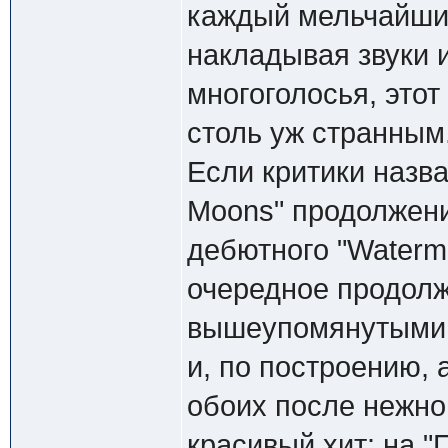
каждый мельчайши
накладывая звуки 
многоголосья, этот
столь уж странным
Если критики назв
Moons" продолжени
дебютного "Waterma
очередное продолж
вышеупомянутыми у
и, по построению,
обоих после нежно
красивый хит: на "