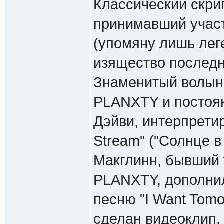
Классический скри
принимавший участ
(упомяну лишь леге
изящество последн
Знаменитый волын
PLANXTY и постоя
Дэйви, интерпрети
Stream" ("Солнце в 
Макглинн, бывший 
PLANXTY, дополнил
песню "I Want Tomo
сделан видеоклип.