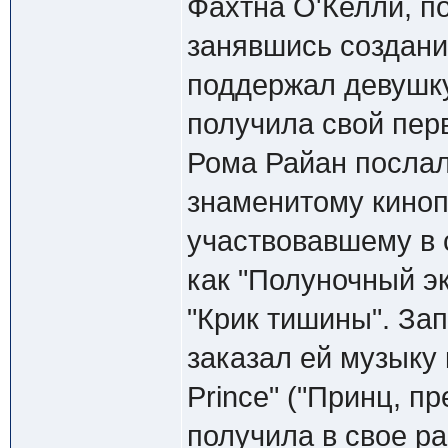
Фахтна О'Келли, п
занявшись создан
поддержал девушку
получила свой пер
Рома Райан послал
знаменитому киноп
участвовавшему в 
как "Полуночный э
"Крик тишины". За
заказал ей музыку
Prince" ("Принц, п
получила в свое р