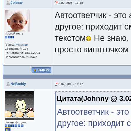
Johnny
3.02.2005 - 11:48
Автоответчик - это 
другое: приходит с
Частый гость
текстом
Не знаю, 
Группа:
Участник
просто кипяточком 
Сообщений: 107
Регистрация: 18.11.2004
Пользователь №: 5425
NoBoddy
3.02.2005 - 16:17
Цитата(Johnny @ 3.02.
Автоответчик - это
другое: приходит с
Звезда форума