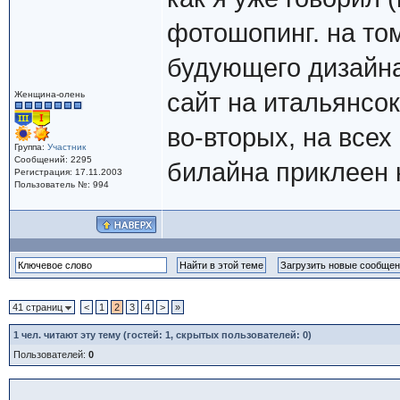
фотошопинг. на то
будующего дизайна 
сайт на итальянсок
Женщина-олень
во-вторых, на всех
Группа:
Участник
Сообщений: 2295
билайна приклеен 
Регистрация: 17.11.2003
Пользователь №: 994
41 страниц
<
1
2
3
4
>
»
1
чел. читают эту тему (гостей: 1, скрытых пользователей: 0)
Пользователей:
0