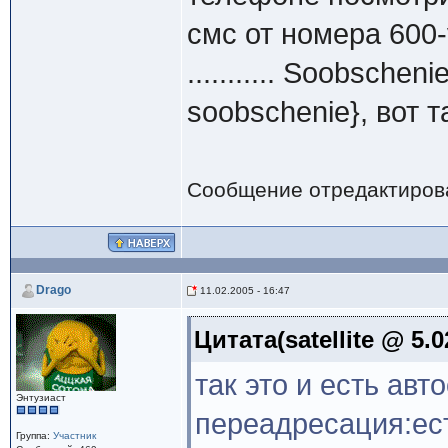
смс от номера 600-
........... Soobsche
soobschenie}, вот т
Сообщение отредактиро
Drago
11.02.2005 - 16:47
Цитата(satellite @ 5.0
так это и есть авт
Энтузиаст
переадресация:ест
Группа:
Участник