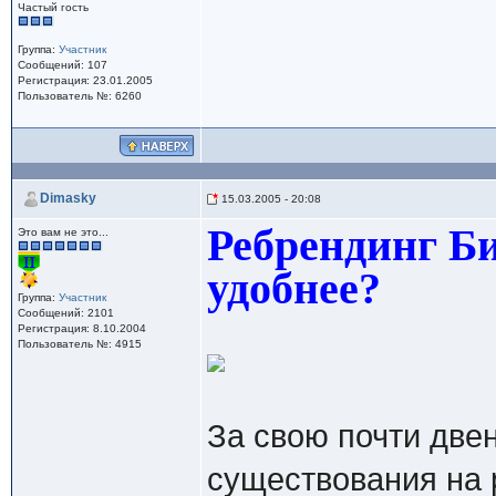
Частый гость
Группа:
Участник
Сообщений: 107
Регистрация: 23.01.2005
Пользователь №: 6260
Dimasky
15.03.2005 - 20:08
Ребрендинг Би
Это вам не это...
удобнее?
Группа:
Участник
Сообщений: 2101
Регистрация: 8.10.2004
Пользователь №: 4915
За свою почти дв
существования на 