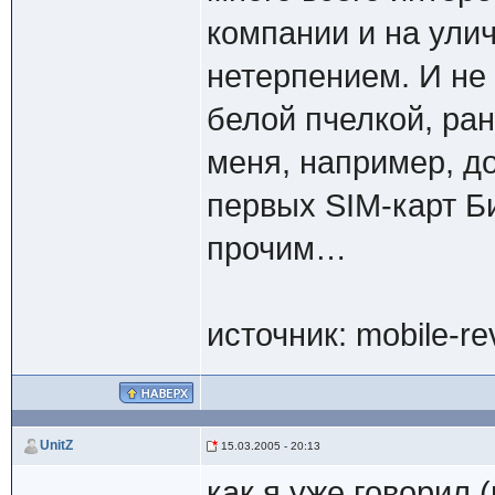
компании и на ули
нетерпением. И не
белой пчелкой, ран
меня, например, до
первых SIM-карт Б
прочим…
источник: mobile-r
UnitZ
15.03.2005 - 20:13
как я уже говорил 