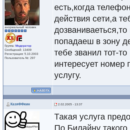
есть,когда телефо
действия сети,а теб
дозваниваеться,то
анормальный человек
попадаеш в зону д
Группа:
Модератор
тебе званил тот-то
Сообщений: 13409
Регистрация: 5.10.2003
Пользователь №: 297
интересует номер 
услугу.
КазяФФкин
2.02.2005 - 13:37
Такая услуга пред
По Билайну такого 