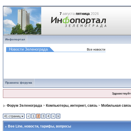
7
августа
пятница
2026
Инфопортал
Правила форума
Здравствуйт
Форум Зеленограда
>
Компьютеры, интернет, связь
>
Мобильная связ
41 страниц
<
1
2
3
4
>
»
Bee Line
, новости, тарифы, вопросы