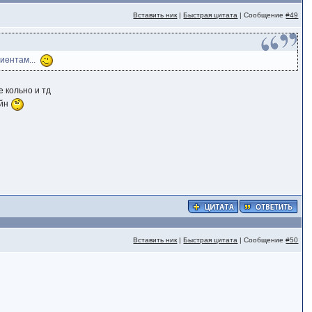
Вставить ник
|
Быстрая цитата
| Сообщение
#49
лиентам...
е кольно и тд
айн
Вставить ник
|
Быстрая цитата
| Сообщение
#50