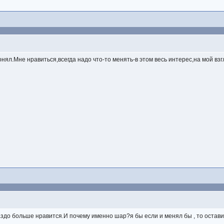
онял.Мне нравиться,всегда надо что-то менять-в этом весь интерес,на мой вз
аздо больше нравится.И почему именно шар?я бы если и менял бы , то остави