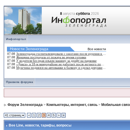
8
августа
суббота
2026
Инфопортал
Правила форума
Форум Зеленограда
>
Компьютеры, интернет, связь
>
Мобильная связ
41 страниц
<
1
2
3
4
5
>
»
Bee Line
, новости, тарифы, вопросы