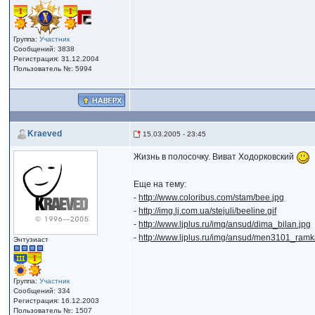
Группа:
Участник
Сообщений: 3838
Регистрация: 31.12.2004
Пользователь №: 5994
Kraeved
15.03.2005 - 23:45
Жизнь в полосочку. Виват Ходорковский
Еще на тему:
-
http://www.coloribus.com/stam/bee.jpg
-
http://img.lj.com.ua/stejuli/beeline.gif
-
http://www.ljplus.ru/img/ansud/dima_bilan.jpg
-
http://www.ljplus.ru/img/ansud/men3101_ramk
Энтузиаст
Группа:
Участник
Сообщений: 334
Регистрация: 16.12.2003
Пользователь №: 1507