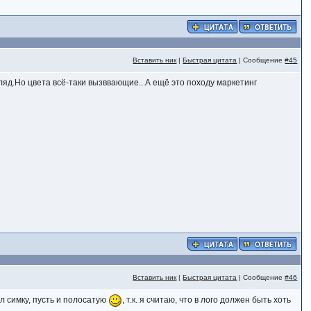
Вставить ник
|
Быстрая цитата
| Сообщение
#45
гляд.Но цвета всё-таки вызввающие...А ещё это походу маркетинг
Вставить ник
|
Быстрая цитата
| Сообщение
#46
л симку, пусть и полосатую
, т.к. я считаю, что в лого должен быть хоть