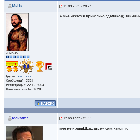
МиЦк
15.03.2005 - 20:24
А мне кажется прикольно сделано))) Так нам
сИтИвИк
Группа:
Участник
Сообщений: 6558
Регистрация: 22.12.2003
Пользователь №: 1628
lookatme
15.03.2005 - 21:44
мне не нравиЦЦа,савсем сакс какой то...