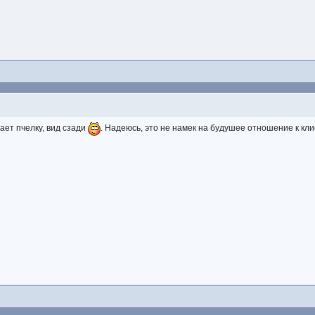
ает пчелку, вид сзади
. Надеюсь, это не намек на будушее отношение к кли