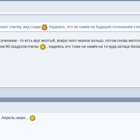
инает пчелку, вид сзади
. Надеюсь, это не намек на будушее отношение к к
чением - то есть круг желтый, вокруг него черное кольцо, потом снова желто
лом 90 градусов пчелы
, надеюсь это тоже не намёк на то куда катица бил
. Апрель скоро...