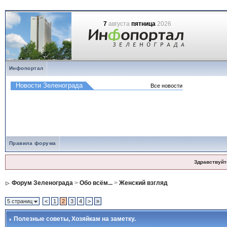
7
августа
пятница
2026
Инфопортал
Правила форума
Здравствуйт
Форум Зеленограда
>
Обо всём...
>
Женский взгляд
5 страниц
<
1
2
3
4
>
»
Полезные советы
, Хозяйкам на заметку.