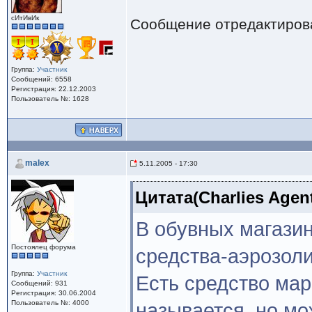
сИтИвИк
Сообщение отредактиро
Группа:
Участник
Сообщений: 6558
Регистрация: 22.12.2003
Пользователь №: 1628
malex
5.11.2005 - 17:30
Цитата(Charlies Agent
В обувных магази
Постоялец форума
средства-аэрозоли
Группа:
Участник
Есть средство мар
Сообщений: 931
Регистрация: 30.06.2004
Пользователь №: 4000
называется, но мо