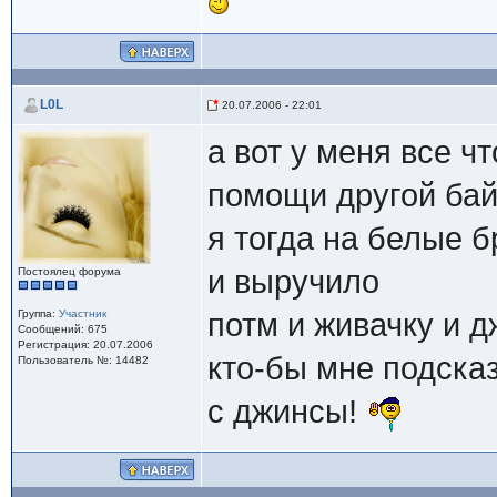
L0L
20.07.2006 - 22:01
а вот у меня все ч
помощи другой бай
я тогда на белые 
и выручило
Постоялец форума
Группа:
Участник
потм и живачку и 
Сообщений: 675
Регистрация: 20.07.2006
кто-бы мне подска
Пользователь №: 14482
с джинсы!