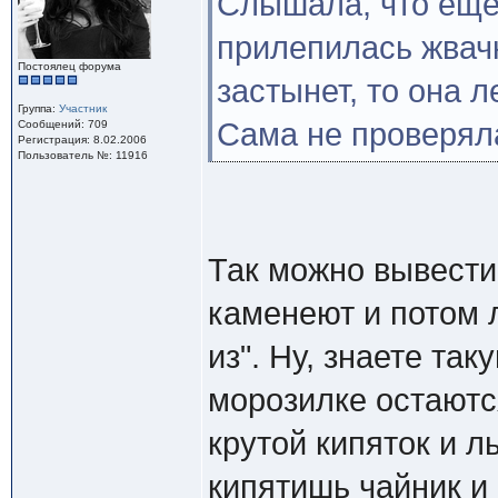
Слышала, что еще
прилепилась жвачк
Постоялец форума
застынет, то она 
Группа:
Участник
Сама не проверял
Сообщений: 709
Регистрация: 8.02.2006
Пользователь №: 11916
Так можно вывести 
каменеют и потом л
из". Ну, знаете та
морозилке остаютс
крутой кипяток и л
кипятишь чайник и 