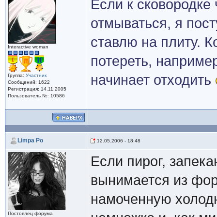
Если к сковородке 
отмываться, я пос
ставлю на плиту. К
Interactive woman
потереть, например
начинает отходить
Группа:
Участник
Сообщений: 1622
Регистрация: 14.11.2005
Пользователь №: 10586
Limpa Po
12.05.2006 - 18:48
Если пирог, запекан
вынимается из фор
намоченную холодн
Постоялец форума