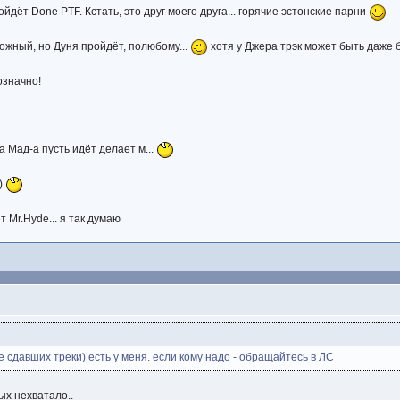
ойдёт Done PTF. Кстать, это друг моего друга... горячие эстонские парни
ложный, но Дуня пройдёт, полюбому...
хотя у Джера трэк может быть даже б
означно!
 а Мад-а пусть идёт делает м...
)
т Mr.Hyde... я так думаю
е сдавших треки) есть у меня. если кому надо - обращайтесь в ЛС
рых нехватало..