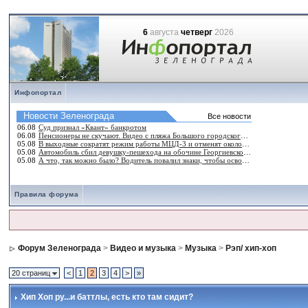
6
августа
четверг
2026
Инфопортал
Правила форума
Форум Зеленограда
>
Видео и музыка
>
Музыка
>
Рэп/ хип-хоп
20 страниц
<
1
2
3
4
>
»
Хип Хоп ру...и баттлы
, есть кто там сидит?