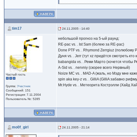
tim17
24.11.2005 - 14:40
небольшой прогноз на 5-ый раунд:
RE-pac vs. . Ist Sam (болею за RE-pac)
Done PTF vs. . Rhymond Zerrgiuz (полюбому Р
Дуня vs. . Jerr (тут xz придётся смотреть кто
babangida vs. . Реми Марто (хочется чтобы 
A-Sid vs. . nervniy (скорее всего Нервный)
Noize MC vs. . MAD-A (жаль, но Мэду мне каж
Частый гость
spin aka key-z vs. . GilliA (GilliA забавно рифму
Mr.Hyde vs. . Метеорита Кострэлли (Хайд Ха
Группа:
Участник
Сообщений: 151
Регистрация: 7.11.2004
Пользователь №: 5285
mo0f_girl
24.11.2005 - 21:14