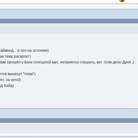
аймонд... я зол на эстонию)
 как тему раскроет)
Реми прошёл у Баги сплошной мат, неприятно слушать, вот толи дело Дуня..)
ется вынесут *плак*)
ет, за него!)
йд Хайд)