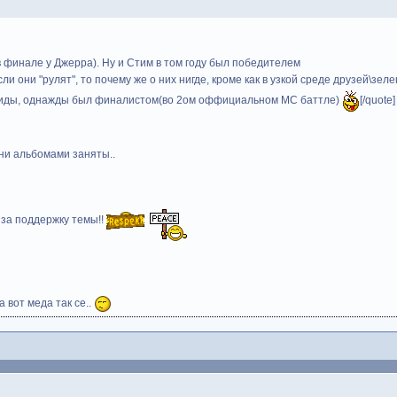
 финале у Джерра). Ну и Стим в том году был победителем
сли они "рулят", то почему же о них нигде, кроме как в узкой среде друзей\зе
нгиды, однажды был финалистом(во 2ом оффициальном МС баттле)
[/quote]
они альбомами заняты..
 за поддержку темы!!
а вот меда так се..