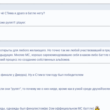
 чё СТима и драго в батле нету?
же рулят!! :player:
и открыты для любого желающего. Но точно так же любой участвовавший в пре
едыдущих. Многие МС, хорошо зарекомендовавшие себя в каком-либо баттле
кий процесс по созданию собственных альбомов.
 финале у Джерра). Ну и Стим в том году был победителем
сли они "рулят", то почему же о них нигде, кроме как в узкой среде друзей\зе
нгиды, однажды был финалистом(во 2ом оффициальном МС баттле)