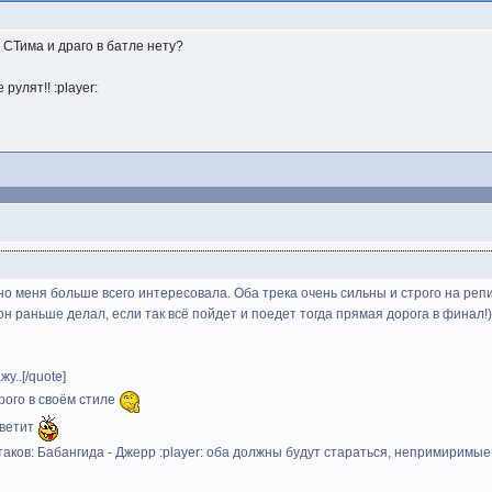
 СТима и драго в батле нету?
рулят!! :player:
ьно меня больше всего интересовала. Оба трека очень сильны и строго на репи
он раньше делал, если так всё пойдет и поедет тогда прямая дорога в финал!
у..[/quote]
рого в своём стиле
светит
таков: Бабангида - Джерр :player: оба должны будут стараться, непримиримые