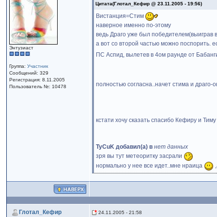
Цитата(Глотал_Кефир @ 23.11.2005 - 19:56)
Вистанция=Стим
наверное именно по-этому
ведь Драго уже был победителем(выиграв в
а вот со второй частью можно поспорить. е
Энтузиаст
ПС Аспид, вылетев в 4ом раунде от Баба
Группа:
Участник
Сообщений: 329
Регистрация: 8.11.2005
полностью согласна..начет стима и драго-
Пользователь №: 10478
кстати хочу сказать спасибо Кефиру и Тиму
TyCuK добавил(а) в
нет данных
зря вы тут метеоритку засрали
нормально у нее все идет..мне нраица
,
Глотал_Кефир
24.11.2005 - 21:58