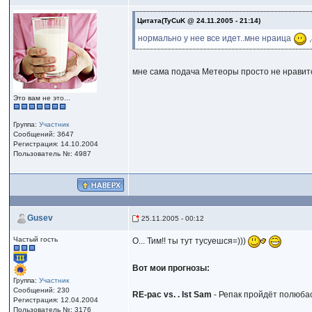
Цитата(TyCuK @ 24.11.2005 - 21:14)
нормально у нее все идет..мне нраица
,
мне сама подача Метеоры просто не нравится
Это вам не это...
Группа:
Участник
Сообщений: 3647
Регистрация: 14.10.2004
Пользователь №: 4987
Gusev
25.11.2005 - 00:12
Частый гость
О... Тим!! ты тут тусуешся=)))
Вот мои прогнозы:
Группа:
Участник
Сообщений: 230
RE-pac vs. . Ist Sam
- Репак пройдёт полюбас
Регистрация: 12.04.2004
Пользователь №: 3176