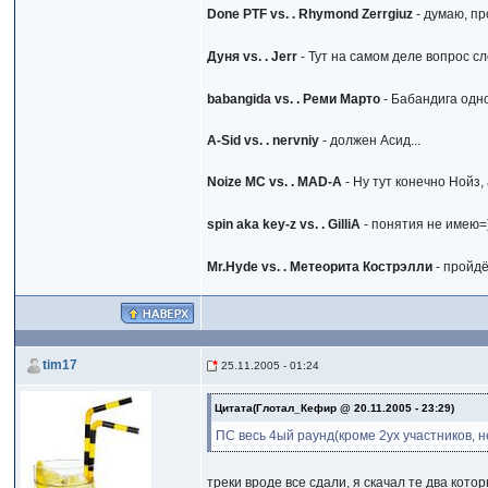
Done PTF vs. . Rhymond Zerrgiuz
- думаю, пр
Дуня vs. . Jerr
- Тут на самом деле вопрос с
babangida vs. . Реми Марто
- Бабандига одн
A-Sid vs. . nervniy
- должен Асид...
Noize MC vs. . MAD-A
- Ну тут конечно Нойз,
spin aka key-z vs. . GilliA
- понятия не имею=
Mr.Hyde vs. . Метеорита Кострэлли
- пройдё
tim17
25.11.2005 - 01:24
Цитата(Глотал_Кефир @ 20.11.2005 - 23:29)
ПС весь 4ый раунд(кроме 2ух участников, н
треки вроде все сдали, я скачал те два кото