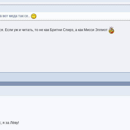
а вот меда так се..
. Если уж и читать, то не как Бритни Спирз, а как Мисси Эллиот
, я за Лёву!