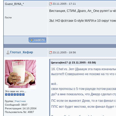
Guest_ВУКА_*
23.11.2005 - 17:11
Вистанция, СТИМ, Драго, An_One рулят! а чё
Гости
ЗЫ: НО фсётаки G-style MAFIA и 10 округ тоже 
Глотал_Кефир
23.11.2005 - 19:56
Цитата(tim17 @ 23.11.2005 - 03:58)
16. Chet vs. Jerr (Дааауж эта пара изначал
высоте!!! Совершенно не похоже на то что 
всё..
свои прогнозы о 5-том раунде потом расскаж
Это вам не это...
да? а мне показалось, что Джерр сделал ст
ПС если он вынесет Дуню, то и так финал 
Группа:
Участник
Сообщений: 3647
ППС вот будет жестоко, если финал будет 
Регистрация: 14.10.2004
Пользователь №: 4987