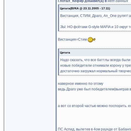
Глотал_Кефир добавил(а) в
нет данных
Цитата(ВУКА @ 23.11.2005 - 17:11)
Вистанция, СТИМ, Драго, An_One рулят! а
ЗЫ: НО фсётаки G-style MAFIA и 10 округ то
Вистанция=Стим
Цитата
Надо сказать, что все баттлы всегда был
новые победители отнимали корону у пр
достаточно загружал нормальный творчес
наверное именно по-этому
ведь Драго уже был победителем(выиграв в
а вот со второй частью можно поспорить. е
ПС Аспид, вылетев в 4ом раунде от Баба