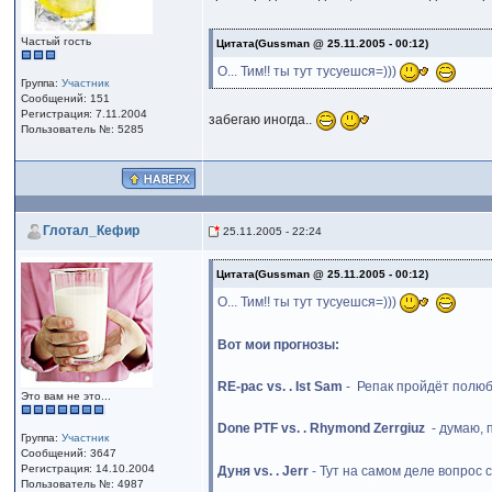
Частый гость
Цитата(Gussman @ 25.11.2005 - 00:12)
О... Тим!! ты тут тусуешся=)))
Группа:
Участник
Сообщений: 151
Регистрация: 7.11.2004
забегаю иногда..
Пользователь №: 5285
Глотал_Кефир
25.11.2005 - 22:24
Цитата(Gussman @ 25.11.2005 - 00:12)
О... Тим!! ты тут тусуешся=)))
Вот мои прогнозы:
RE-pac vs. . Ist Sam
- Репак пройдёт полюба
Это вам не это...
Done PTF vs. . Rhymond Zerrgiuz
- думаю, п
Группа:
Участник
Сообщений: 3647
Регистрация: 14.10.2004
Дуня vs. . Jerr
- Тут на самом деле вопрос
Пользователь №: 4987