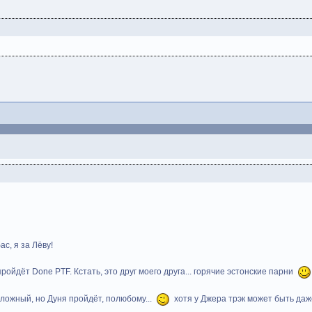
с, я за Лёву!
ройдёт Done PTF. Кстать, это друг моего друга... горячие эстонские парни
 сложный, но Дуня пройдёт, полюбому...
хотя у Джера трэк может быть даже