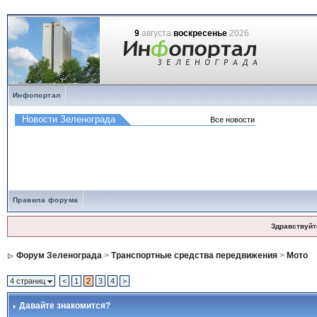
9
августа
воскресенье
2026
Инфопортал
Правила форума
Здравствуйт
Форум Зеленограда
>
Транспортные средства передвижения
>
Мото
4 страниц
<
1
2
3
4
>
Давайте знакомится?