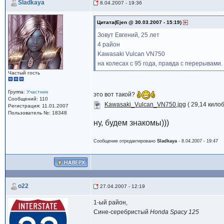
Sladkaya
8.04.2007 - 19:36
Цитата(Ejen @ 30.03.2007 - 15:19)
Зовут Евгений, 25 лет
4 район
Kawasaki Vulcan VN750
на колесах с 95 года, правда с перерывами.
Частый гость
Группа:
Участник
это вот такой?
Сообщений: 110
Kawasaki_Vulcan_VN750.jpg
( 29,14 кило
Регистрация: 11.01.2007
Пользователь №: 18348
ну, будем знакомы)))
Сообщение отредактировано
Sladkaya
- 8.04.2007 - 19:47
o22
27.04.2007 - 12:19
1-ый район,
Сине-серебристый
Honda Spacy 125