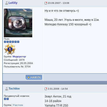
LeXXy
23.09.2007 - 13:06
Ну и я что ли отмечусь =)
Маша, 20 лет. Учусь в миэте, живу в 11м.
Мопедко Keeway 150 чооорный =)
Псих
Группа:
Модератор
Сообщений: 1876
Регистрация: 28.05.2004
Пользователь №: 3704
Tochilov
2.01.2008 - 14:54
Продвинутый новичок
Зовут Антон, 21 год
14-16 район
Группа:
Участник
Yamaha TT-R 250