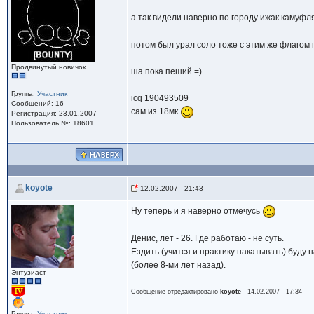
а так видели наверно по городу ижак каму
потом был урал соло тоже с этим же флагом 
Продвинутый новичок
ша пока пеший =)
Группа:
Участник
icq 190493509
Сообщений: 16
сам из 18мк
Регистрация: 23.01.2007
Пользователь №: 18601
koyote
12.02.2007 - 21:43
Ну теперь и я наверно отмечусь
Денис, лет - 26. Где работаю - не суть.
Ездить (учится и практику накатывать) буду 
(более 8-ми лет назад).
Энтузиаст
Сообщение отредактировано
koyote
- 14.02.2007 - 17:34
Группа:
Участник