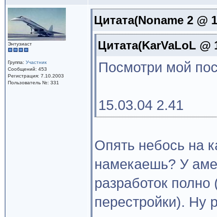
Цитата(Noname 2 @ 15
Цитата(KarVaLoL @ 15
Энтузиаст
Группа:
Участник
Посмотри мой пост
Сообщений: 453
Регистрация: 7.10.2003
Пользователь №: 331
15.03.04 2.41
Опять небось на к
намекаешь? У аме
разработок полно 
перестройки). Ну