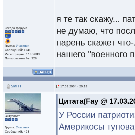
я те так скажу... п
не думаю, что пос
Звезда форума
парень скажет что
Группа:
Участник
Сообщений: 1131
нашего "военного 
Регистрация: 7.10.2003
Пользователь №: 326
SMITT
17.03.2004 - 20:19
Цитата(Fay @ 17.03.20
У России патриоти
Энтузиаст
Америкосы туповат
Группа:
Участник
Сообщений: 453