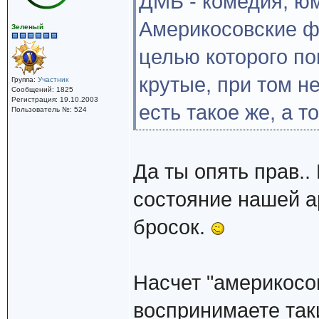
ДМБ - комедия, юм
Америкосовские ф
Зеленый
целью которого п
крутые, при том не
Группа:
Участник
Сообщений: 1825
Регистрация: 19.10.2003
есть такое же, а то
Пользователь №: 524
Да ты опять прав.
состояние нашей а
бросок.
Насчет "америкосо
воспринимаете так