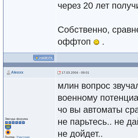
через 20 лет получ
Собственно, сравн
оффтоп
.
Alexxx
17.03.2004 - 09:01
млин вопрос звучал
военному потенциа
чо вы автоматы ср
не парьтесь.. не д
Звезда форума
не дойдет..
Группа:
Участник