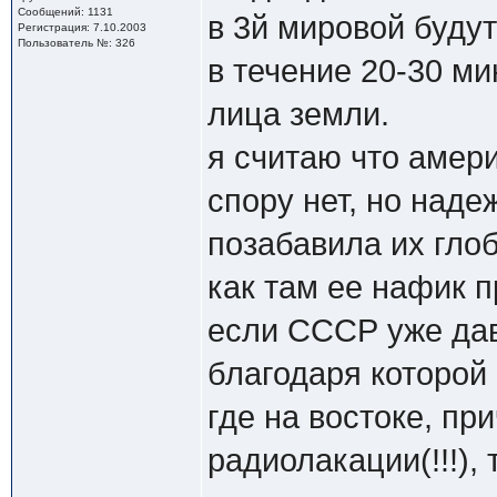
Сообщений: 1131
в 3й мировой будут
Регистрация: 7.10.2003
Пользователь №: 326
в течение 20-30 ми
лица земли.
я считаю что амер
спору нет, но наде
позабавила их гло
как там ее нафик 
если СССР уже дав
благодаря которой
где на востоке, п
радиолакации(!!!),