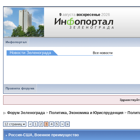
9
августа
воскресенье
2026
Инфопортал
Правила форума
Здравствуйт
Форум Зеленограда
>
Политика, Экономика и Юриспруденция
>
Полити
12 страниц
<
1
2
3
4
5
>
»
Россия-США
, Военное преимущество