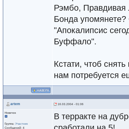
Рэмбо, Правдивая л
Бонда упомянете? 
"Апокалипсис сегод
Буффало".
Кстати, чтоб снять
нам потребуется ещ
artem
16.03.2004 - 01:06
Новичок
В терракте на дуб
Группа:
Участник
сработали на 5!
Сообщений: 4