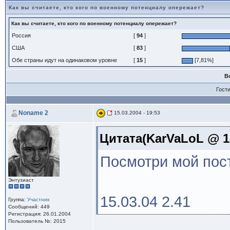
Как вы считаете, кто кого по военному потенциалу опережает?
Как вы считаете, кто кого по военному потенциалу опережает?
Россия
[
94
]
США
[
83
]
Обе страны идут на одинаковом уровне
[
15
]
[7,81%]
В
Гост
Noname 2
15.03.2004 - 19:53
Цитата(KarVaLoL @ 15
Посмотри мой пост 
Энтузиаст
15.03.04 2.41
Группа:
Участник
Сообщений: 449
Регистрация: 26.01.2004
Пользователь №: 2015