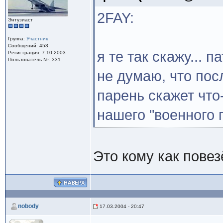
2FAY:
Энтузиаст
Группа:
Участник
Сообщений: 453
я те так скажу... 
Регистрация: 7.10.2003
Пользователь №: 331
не думаю, что пос
парень скажет что
нашего "военного
Это кому как повез
nobody
17.03.2004 - 20:47