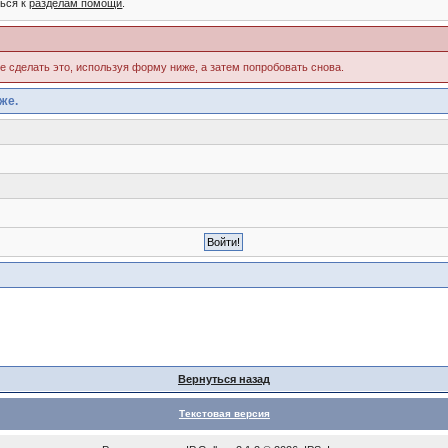
ться к
разделам помощи
.
те сделать это, используя форму ниже, а затем попробовать снова.
же.
Вернуться назад
Текстовая версия