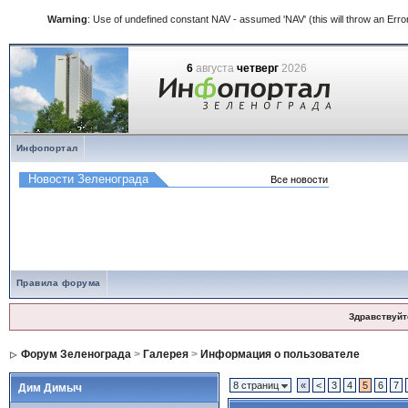
Warning
: Use of undefined constant NAV - assumed 'NAV' (this will throw an Error
6
августа
четверг
2026
Инфопортал
Правила форума
Здравствуйт
Форум Зеленограда
>
Галерея
>
Информация о пользователе
8 страниц
«
<
3
4
5
6
7
Дим Димыч