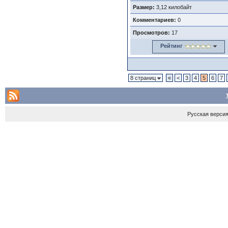
Размер:
3,12 килобайт
Комментариев:
0
Просмотров:
17
Рейтинг
8 страниц
«
<
3
4
5
6
7
Русская верси