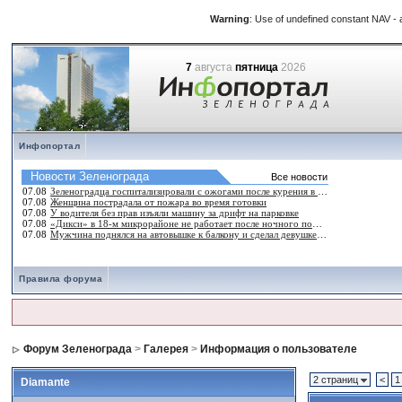
Warning
: Use of undefined constant NAV - a
7
августа
пятница
2026
Инфопортал
Правила форума
Форум Зеленограда
>
Галерея
>
Информация о пользователе
2 страниц
<
1
Diamante