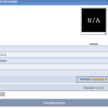
я категории
mazda
 13:11
лобайт
0
Рейтинг
Показано 1 из 10
2
Текстовая версия