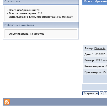
Все изображени
Статистика
·
Всего изображений:
20
·
Всего комментариев:
114
·
Использовано диск. пространства:
3,69 мегабайт
Публичные альбомы
·
Опубликованы на форуме
Автор:
Diamante
Дата:
11.03.2007 -
Размер:
199,5 ки
Комментариев:
Просмотров:
25
2 страниц
<
1