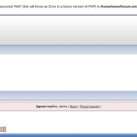
ssumed 'NAV' (this will throw an Error in a future version of PHP) in
/home/www/forum.netal
Здравствуйте, гость
(
Вход
|
Регистрация
)
2