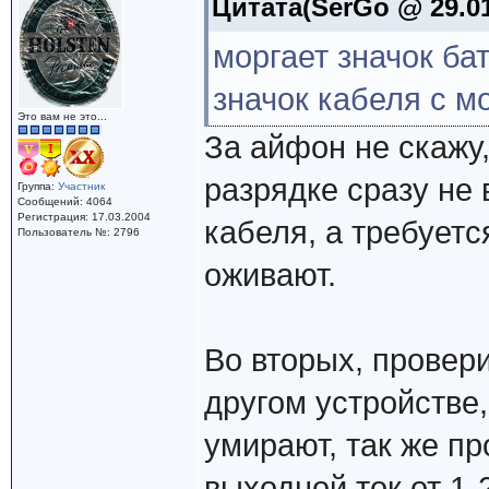
Цитата(SerGo @ 29.01
моргает значок ба
значок кабеля с м
Это вам не это...
За айфон не скажу
разрядке сразу не
Группа:
Участник
Сообщений: 4064
Регистрация: 17.03.2004
кабеля, а требуетс
Пользователь №: 2796
оживают.
Во вторых, провер
другом устройстве,
умирают, так же пр
выходной ток от 1-