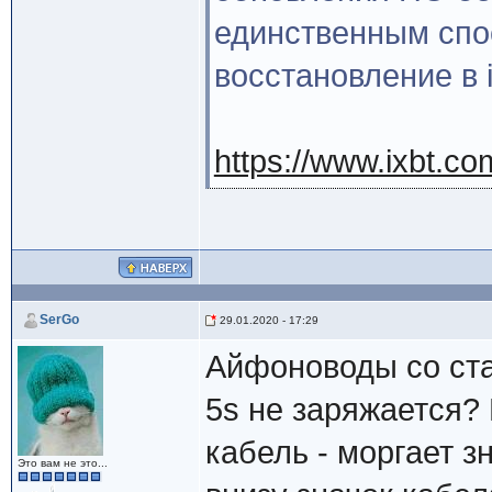
единственным спос
восстановление в i
https://www.ixbt.c
SerGo
29.01.2020 - 17:29
Айфоноводы со ста
5s не заряжается?
кабель - моргает з
Это вам не это...