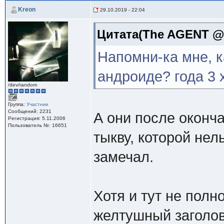
Kreon
29.10.2019 - 22:04
Цитата(The AGENT @ 2
Напомни-ка мне, к
андроиде? года 3 
/dev/random
Группа:
Участник
Сообщений: 2231
А они после оконч
Регистрация: 5.11.2006
Пользователь №: 16651
тыкву, которой нел
замечал.
Хотя и тут не пол
желтушный заголово