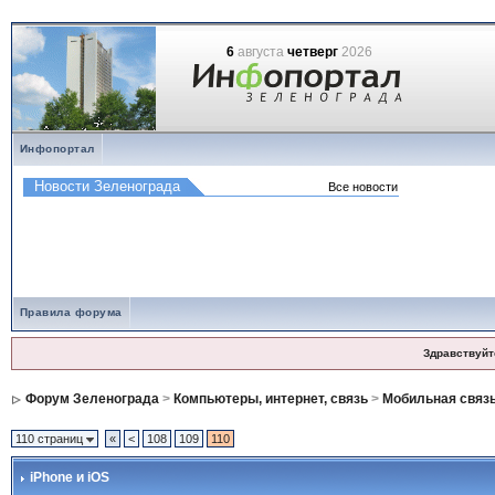
6
августа
четверг
2026
Инфопортал
Правила форума
Здравствуйт
Форум Зеленограда
>
Компьютеры, интернет, связь
>
Мобильная связ
110 страниц
«
<
108
109
110
iPhone и iOS