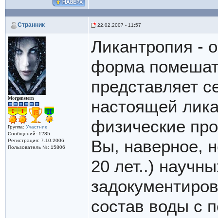
Cтранник
22.02.2007 - 11:57
Ликантропия - 
форма помешате
представляет с
Morgenstern
настоящей лика
физические про
Группа:
Участник
Сообщений: 1285
Вы, наверное, н
Регистрация: 7.10.2006
Пользователь №: 15806
20 лет..) научн
задокументиров
состав воды с 