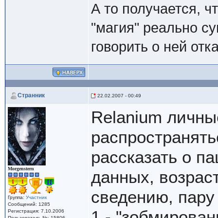
А то получается, ч
"магия" реально су
говорить о ней отк
Cтранник
22.02.2007 - 00:49
Relanium личны
распространят
рассказать о п
Morgenstern
данных, возраста
сведению, пару
Группа:
Участник
Сообщений: 1285
1 - "зобмирован
Регистрация: 7.10.2006
Пользователь №: 15806