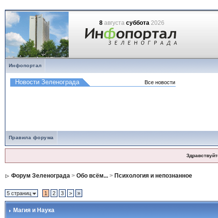
8
августа
суббота
2026
Инфопортал
Правила форума
Здравствуйт
Форум Зеленограда
>
Обо всём...
>
Психология и непознанное
5 страниц
1
2
3
>
»
Магия и Наука