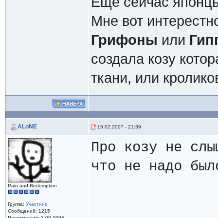
Еще сейчас японцы
Мне вот интерестн
Грифоны
или
Гип
создала козу кото
ткани, или кролико
ALoNЕ
15.02.2007 - 21:39
Про козу не слы
что не надо был
Pain and Redemption
Группа:
Участник
Сообщений: 1215
Регистрация: 3.09.2006