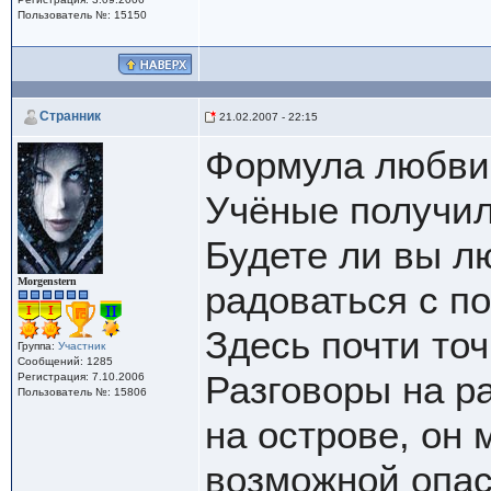
Пользователь №: 15150
Cтранник
21.02.2007 - 22:15
Формула любви 
Учёные получил
Будете ли вы л
Morgenstern
радоваться с по
Здесь почти точ
Группа:
Участник
Сообщений: 1285
Разговоры на р
Регистрация: 7.10.2006
Пользователь №: 15806
на острове, он 
возможной опа