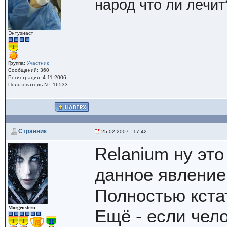
народ что ли лечит
Энтузиаст
Группа:
Участник
Сообщений: 360
Регистрация: 4.11.2006
Пользователь №: 16533
Cтранник
25.02.2007 - 17:42
Relanium ну это
данное явление 
Полностью кста
Morgenstern
Ещё - если чело