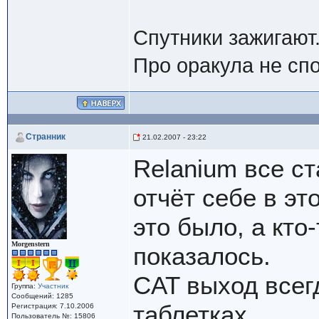
Спутники зажигают
Про оракула не сп
Cтранник
21.02.2007 - 23:22
Relanium все ст
отчёт себе в это
это было, а кто
Morgenstern
показалось.
CAT выход всегд
Группа:
Участник
Сообщений: 1285
таблетках.
Регистрация: 7.10.2006
Пользователь №: 15806