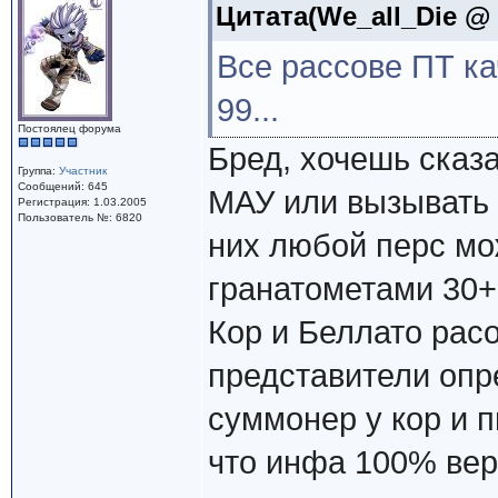
Цитата(We_all_Die @ 1
Все рассове ПТ к
99...
Постоялец форума
Бред, хочешь сказа
Группа:
Участник
Сообщений: 645
МАУ или вызывать 
Регистрация: 1.03.2005
Пользователь №: 6820
них любой перс мо
гранатометами 30+ 
Кор и Беллато ра
представители опр
суммонер у кор и п
что инфа 100% верн