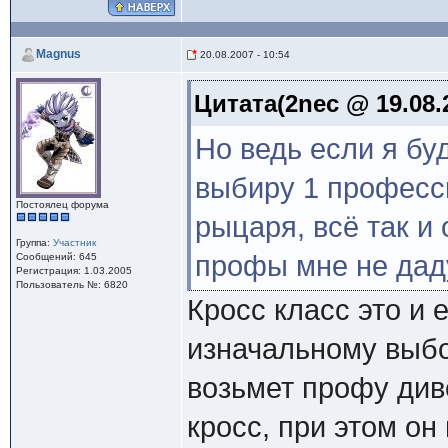
Magnus
20.08.2007 - 10:54
Цитата(2nec @ 19.08.2
Но ведь если я бу
выбиру 1 професси
Постоялец форума
рыцаря, всё так и
Группа:
Участник
профы мне не дад
Сообщений: 645
Регистрация: 1.03.2005
Пользователь №: 6820
Кросс класс это и 
изначальному выбо
возьмет профу диве
кросс, при этом он