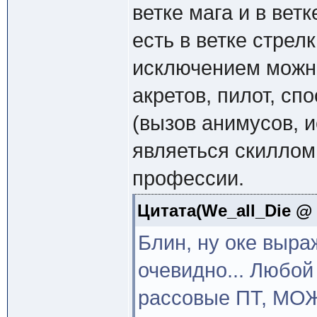
ветке мага и в вет
есть в ветке стрел
исключением можно
акретов, пилот, сп
(вызов анимусов, 
являеться скиллом
профессии.
Цитата(We_all_Die @ 2
Блин, ну оке выраж
очевидно... Любо
рассовые ПТ, МОЖ