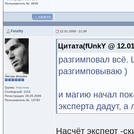
Пользователь №: 4606
Fatality
12.01.2008 - 21:36
Цитата(fUnkY @ 12.01
разгимповал всё. Щ
разгимповываю )
Звезда форума
Группа:
Участник
и магию начал пока
Сообщений: 1154
Регистрация: 28.05.2006
Пользователь №: 13792
эксперта дадут, а
Насчёт эксперт -ски