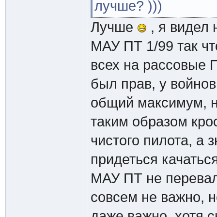
лучше? )))
Лучше
, я видел 
МАУ ПТ 1/99 так чт
всех на рассовые П
был прав, у войнов
общий максимум, н
таким образом кро
чистого пилота, а 
придеться качатьс
МАУ ПТ не перевали
совсем не важно, н
даже важно, хотя с