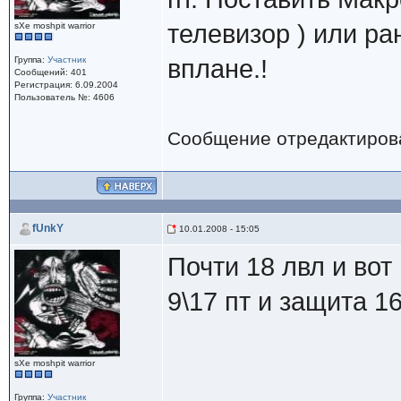
телевизор ) или ра
sXe moshpit warrior
Группа:
Участник
вплане.!
Сообщений: 401
Регистрация: 6.09.2004
Пользователь №: 4606
Сообщение отредактиро
fUnkY
10.01.2008 - 15:05
Почти 18 лвл и вот 
9\17 пт и защита 1
sXe moshpit warrior
Группа:
Участник