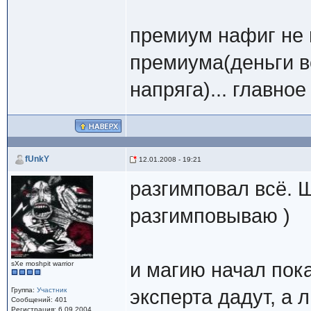
премиум нафиг не ну
премиума(деньги в
напряга)... главное
fUnkY
12.01.2008 - 19:21
разгимповал всё. Щи
разгимповываю )
и магию начал пока
sXe moshpit warrior
Группа:
Участник
эксперта дадут, а 
Сообщений: 401
Регистрация: 6.09.2004