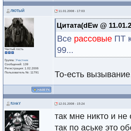
ЛЮТЫЙ
11.01.2008 - 17:03
Цитата(dEw @ 11.01.2
Все
рассовые
ПТ к
99...
Частый гость
Группа:
Участник
Сообщений: 139
Регистрация: 1.02.2006
То-есть вызывание, 
Пользователь №: 11791
fUnkY
12.01.2008 - 15:24
так мне никто и не
так по аське это о