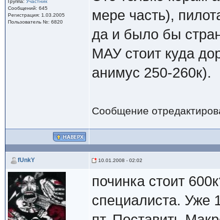
Группа:
Участник
Сообщений: 645
мере часть), пилот
Регистрация: 1.03.2005
Пользователь №: 6820
да и было бы стра
МАУ стоит куда дор
анимус 250-260к).
Сообщение отредактиро
fUnkY
10.01.2008 - 02:02
починка стоит 600к
специалиста. Уже 1
пт. Поставить Макр