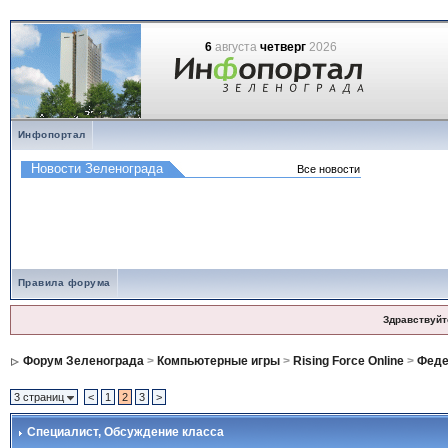
6
августа
четверг
2026
Инфопортал
Правила форума
Здравствуйт
Форум Зеленограда
>
Компьютерные игры
>
Rising Force Online
>
Феде
3 страниц
<
1
2
3
>
Специалист
, Обсуждение класса