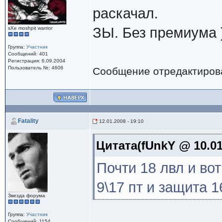
раскачал.
ЗЫ. Без премиума )
sXe moshpit warrior
Группа:
Участник
Сообщений: 401
Регистрация: 6.09.2004
Пользователь №: 4606
Сообщение отредактиро
Fatality
12.01.2008 - 19:10
Цитата(fUnkY @ 10.01
Почти 18 лвл и вот
9\17 пт и защита 
Звезда форума
Группа:
Участник
Сообщений: 1154