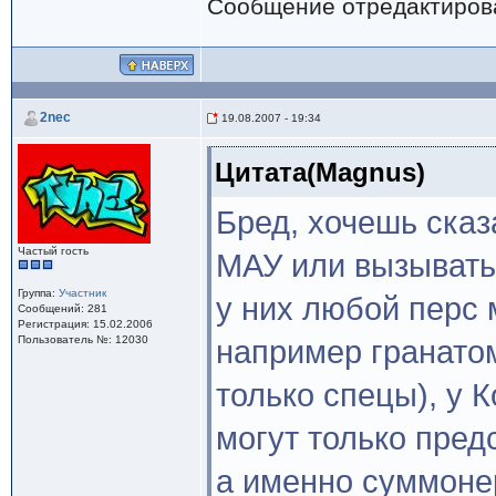
Сообщение отредактиро
2nec
19.08.2007 - 19:34
Цитата(Magnus)
Бред, хочешь сказ
Частый гость
МАУ или вызывать
Группа:
Участник
у них любой перс 
Сообщений: 281
Регистрация: 15.02.2006
Пользователь №: 12030
например гранато
только спецы), у 
могут только пре
а именно суммонер