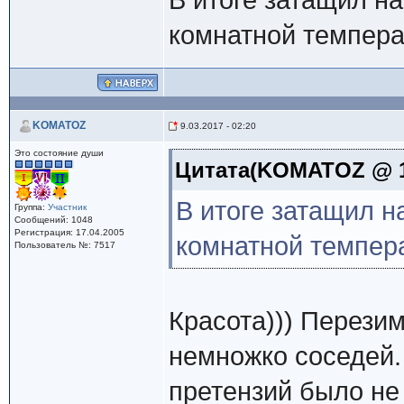
В итоге затащил на
комнатной темпера
KOMATOZ
9.03.2017 - 02:20
Это состояние души
Цитата(KOMATOZ @ 12
В итоге затащил н
Группа:
Участник
Сообщений: 1048
Регистрация: 17.04.2005
комнатной темпера
Пользователь №: 7517
Красота))) Перезим
немножко соседей. 
претензий было не 