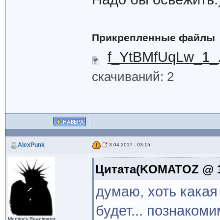
Прикрепленные файлы
f_YtBMfUqLw_1_.
скачиваний: 2
AlexPunk
3.04.2017 - 03:15
Цитата(KOMATOZ @ 11
думаю, хоть какая
будет... познаком
Monitor's Reanimator