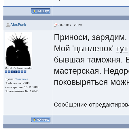
AlexPunk
9.03.2017 - 20:29
Приноси, зарядим.
Мой 'цыпленок'
тут
бывшая таможня. 
мастерская. Недоро
Monitor's Reanimator
Группа:
Участник
поковыряться мож
Сообщений: 2983
Регистрация: 15.11.2006
Пользователь №: 17045
Сообщение отредактиро