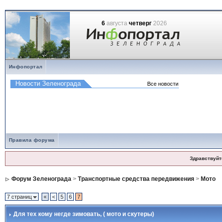
6
августа
четверг
2026
Инфопортал
Правила форума
Здравствуйт
Форум Зеленограда
>
Транспортные средства передвижения
>
Мото
7 страниц
«
<
5
6
7
Для тех кому негде зимовать
, ( мото и скутеры)