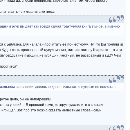
 - тогда да. И если неприязнь заключается в том, чтобы просто
ытывать не к людям, а ко греху.
шки в руки им дает как всегда самая трактуемая книга в мире, а именно
я с Библией, для начала - прочитать её по-честному. Ну что Вы поняли из
ня будет жить правоверный мусульманин, жить по закону Шариата - то чем
ву сердца (не пьющий, не курящий, честный, не развратный и т.д.)? Чем
простится".
иальном
заявлении, довольно давно, извинится нужным не посчитал.
другое дело, он же непогрешим.
азных учений.... В прошлой теме, которую удалили, я выложил
 игрища". Вот про это можно сказать нелестные слова - сами