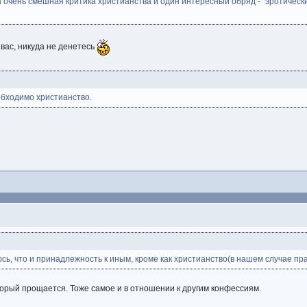
 очень смешная критика христианства и один интересный обряд - "эротически
 вас, никуда не денетесь
еобходимо христианство.
люсь, что и принадлежность к иным, кроме как христианство(в нашем случае п
оторый прощается. Тоже самое и в отношении к другим конфессиям.