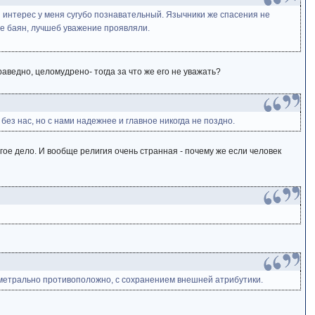
и интерес у меня сугубо познавательный. Язычники же спасения не
зе баян, лучшеб уважение проявляли.
раведно, целомудрено- тогда за что же его не уважать?
 без нас, но с нами надежнее и главное никогда не поздно.
гое дело. И вообще религия очень странная - почему же если человек
аметрально противоположно, с сохранением внешней атрибутики.