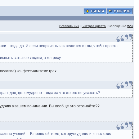
Вставить ник
|
Быстрая цитата
| Сообщение
#23
и - тогда да. И если неприязнь заключается в том, чтобы просто
пытывать не к людям, а ко греху.
вославие) конфессиям тоже грех.
праведно, целомудрено- тогда за что же его не уважать?
омудрию в вашем понимании. Вы вообще это осознаёте??
 разных учений.... В прошлой теме, которую удалили, я выложил