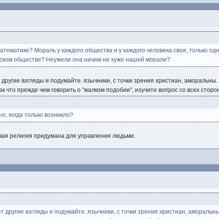
атематике? Мораль у каждого общества и у каждого человека своя, только од
дском обществе? Неужели она ничем не хуже нашей морали?
ет другие взгляды и подумайте. язычники, с точки зрения христиан, аморальн
к что прежде чем говорить о "жалком подобии", изучите вопрос со всех сторо
но, когда только возникло?
вая религия придумана для управления людьми.
еет другие взгляды и подумайте. язычники, с точки зрения христиан, амораль