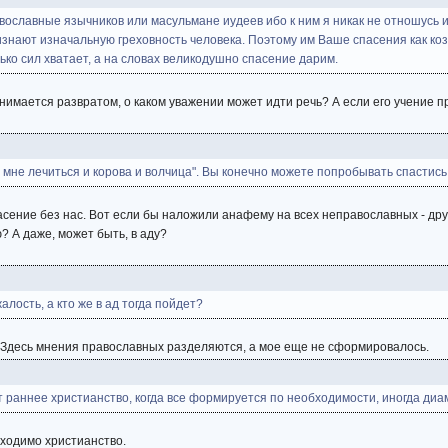
авославные язычников или масульмане иудеев ибо к ним я никак не отношусь 
изнают изначальную греховность человека. Поэтому им Ваше спасения как ко
ько сил хватает, а на словах великодушно спасение дарим.
анимается развратом, о каком уважении может идти речь? А если его учение п
ко мне лечиться и корова и волчица". Вы конечно можете попробывать спастись
пасение без нас. Вот если бы наложили анафему на всех неправославных - дру
? А даже, может быть, в аду?
лость, а кто же в ад тогда пойдет?
ос. Здесь мнения православных разделяются, а мое еще не сформировалось.
т раннее христианство, когда все формируется по необходимости, иногда ди
обходимо христианство.