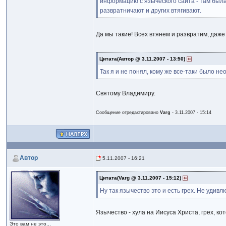
информацию с языческого сайта - там была
развратничают и других втягивают.
Да мы такие! Всех втянем и развратим, даже
Цитата(Автор @ 3.11.2007 - 13:50)
Так я и не понял, кому же все-таки было н
Святому Владимиру.
Сообщение отредактировано
Varg
- 3.11.2007 - 15:14
Автор
5.11.2007 - 16:21
Цитата(Varg @ 3.11.2007 - 15:12)
Ну так язычество это и есть грех. Не удив
Язычество - хула на Иисуса Христа, грех, к
Это вам не это...