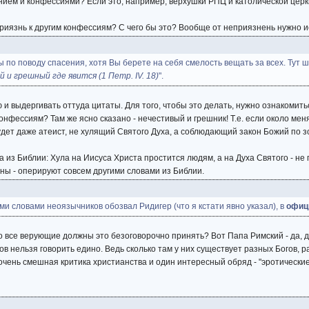
ем и конфессиями? Если это, например, верхушки РПЦ и католической церкви
язнь к другим конфессиям? С чего бы это? Вообще от неприязнень нужно исп
 по поводу спасения, хотя Вы берете на себя смелость вещать за всех. Тут ша
 и грешный где явится (1 Петр. IV. 18)
".
 и выдергивать оттуда цитаты. Для того, чтобы это делать, нужно ознакомитьс
конфессиям? Там же ясно сказано - нечестивый и грешник! Т.е. если около ме
дет даже атеист, не хулящий Святого Духа, а соблюдающий закон Божий по зо
 из Библии: Хула на Иисуса Христа простится людям, а на Духа Святого - не 
сны - оперируют совсем другими словами из Библии.
и словами неоязычников обозвал Ридигер (что я кстати явно указал), в
офиц
то все верующие должны это безоговорочно принять? Вот Папа Римский - да, 
ов нельзя говорить едино. Ведь сколько там у них существует разных Богов, р
очень смешная критика христианства и один интересный обряд - "эротические