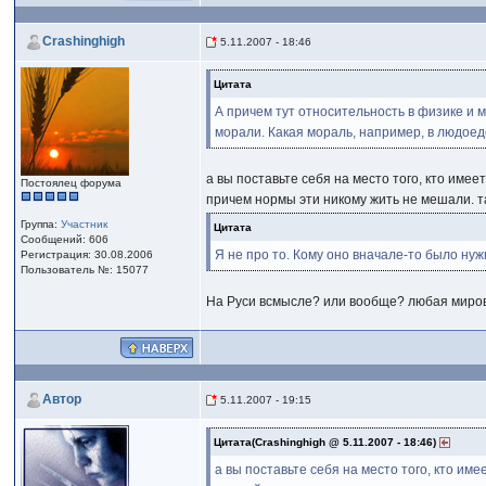
Crashinghigh
5.11.2007 - 18:46
Цитата
А причем тут относительность в физике и м
морали. Какая мораль, например, в людое
а вы поставьте себя на место того, кто име
Постоялец форума
причем нормы эти никому жить не мешали. та
Группа:
Участник
Цитата
Сообщений: 606
Я не про то. Кому оно вначале-то было нуж
Регистрация: 30.08.2006
Пользователь №: 15077
На Руси всмысле? или вообще? любая миро
Автор
5.11.2007 - 19:15
Цитата(Crashinghigh @ 5.11.2007 - 18:46)
а вы поставьте себя на место того, кто им