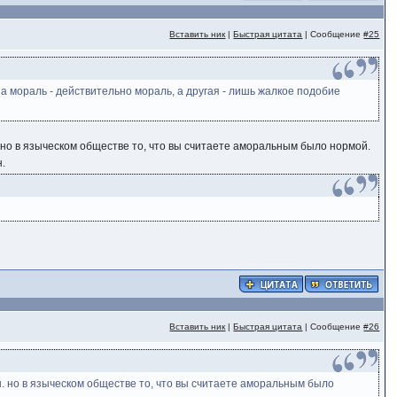
Вставить ник
|
Быстрая цитата
| Сообщение
#25
на мораль - действительно мораль, а другая - лишь жалкое подобие
ы. но в языческом обществе то, что вы считаете аморальным было нормой.
н.
Вставить ник
|
Быстрая цитата
| Сообщение
#26
ны. но в языческом обществе то, что вы считаете аморальным было