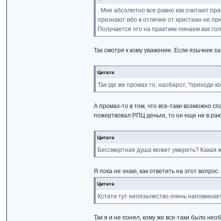
. Мне абсолютно все равно как считают пр
признают ибо в отличие от христиан не пр
Получается что на практике пинаем как тол
Так смотря к кому уважение. Если язычник з
Цитата
Так где же промах то, наобарот, "приходи 
А промах-то в том, что все-таки возможно с
пожертвовал РПЦ деньги, то он еще не в раю
Цитата
Бессмертная душа может умереть? Какая жа
Я пока не знаю, как ответить на этот вопр
Цитата
Кстати тут неоязычество очень напоминае
Так я и не понял, кому же все-таки было не