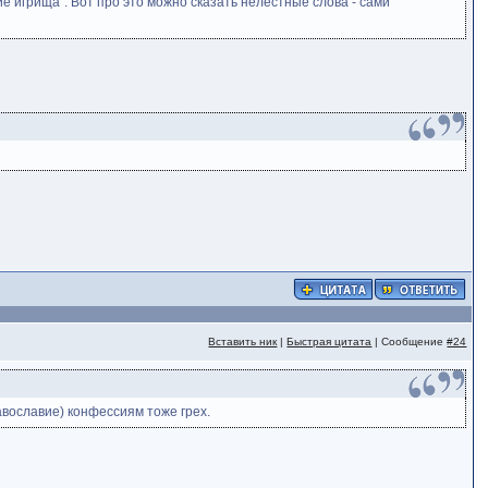
е игрища". Вот про это можно сказать нелестные слова - сами
Вставить ник
|
Быстрая цитата
| Сообщение
#24
равославие) конфессиям тоже грех.