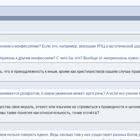
ием и конфессиями? Если это, например, верхушки РПЦ и католической церкв
иязнь к другим конфессиям? С чего бы это? Вообще от неприязнень нужно ис
юсь, что и принадлежность к иным, кроме как христианство(в нашем случае пра
занимается развратом, о каком уважении может идти речь? А если его учение 
бщества своя мораль, атеист или язычник не стремиться к праведности и цел
мы такие понятия как относительность, точки отсчёта?
ков нельзя говорить едино. Ведь сколько там у них существует разных Богов,