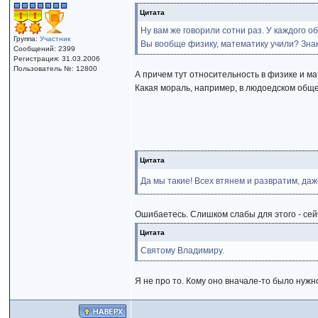
Цитата
Ну вам же говорили сотни раз. У каждого 
Группа:
Участник
Вы вообще физику, математику учили? Знак
Сообщений: 2399
Регистрация: 31.03.2006
Пользователь №: 12800
А причем тут относительность в физике и ма
Какая мораль, например, в людоедском общ
Цитата
Да мы такие! Всех втянем и развратим, даж
Ошибаетесь. Слишком слабы для этого - сей
Цитата
Святому Владимиру.
Я не про то. Кому оно вначале-то было нужно