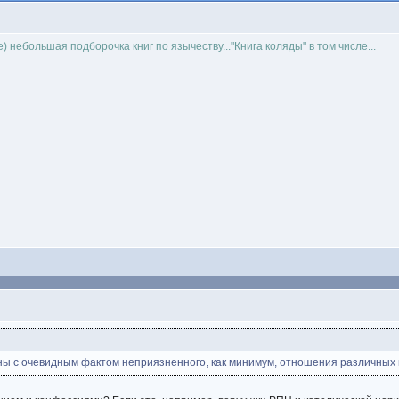
е) небольшая подборочка книг по язычеству..."Книга коляды" в том числе...
ны с очевидным фактом неприязненного, как минимум, отношения различных к