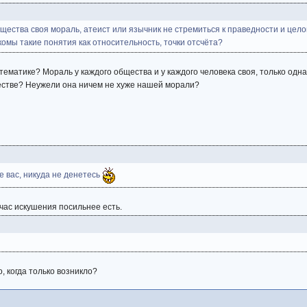
общества своя мораль, атеист или язычник не стремиться к праведности и ц
омы такие понятия как относительность, точки отсчёта?
тематике? Мораль у каждого общества и у каждого человека своя, только одна
естве? Неужели она ничем не хуже нашей морали?
е вас, никуда не денетесь
час искушения посильнее есть.
, когда только возникло?