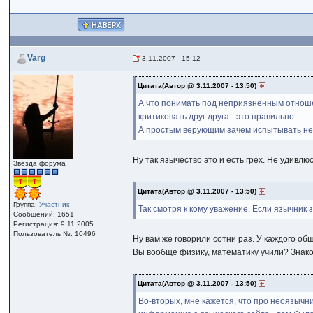
Varg
3.11.2007 - 15:12
Цитата(Автор @ 3.11.2007 - 13:50)
А что понимать под неприязненным отношен
критиковать друг друга - это правильно.
А простым верующим зачем испытывать непр
Ну так язычество это и есть грех. Не удивл
Звезда форума
Цитата(Автор @ 3.11.2007 - 13:50)
Группа:
Участник
Так смотря к кому уважение. Если язычник 
Сообщений: 1651
Регистрация: 9.11.2005
Пользователь №: 10496
Ну вам же говорили сотни раз. У каждого о
Вы вообще физику, математику учили? Знако
Цитата(Автор @ 3.11.2007 - 13:50)
Во-вторых, мне кажется, что про неоязычни