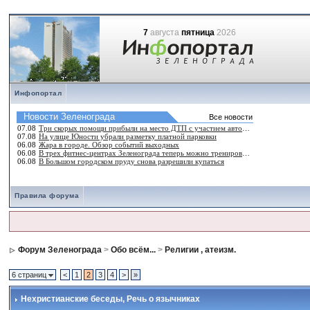
7
августа
пятница
2026
Инфопортал
Правила форума
Форум Зеленограда
>
Обо всём...
>
Религии , атеизм.
6 страниц
<
1
2
3
4
>
»
Нехристианские беседы
, Речь о язычниках