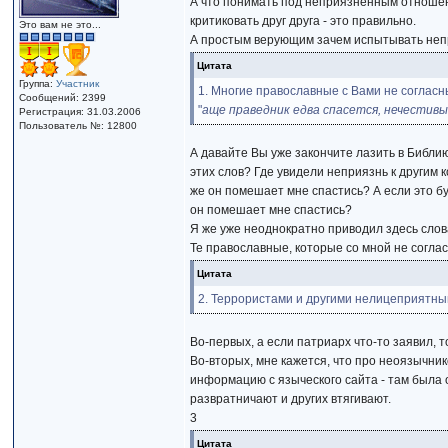
А что понимать под неприязненным отношени
критиковать друг друга - это правильно.
Это вам не это...
А простым верующим зачем испытывать непри
Цитата
Группа:
Участник
1. Многие православные с Вами не согласны
Сообщений: 2399
"
аще праведник едва спасется, нечестивый
Регистрация: 31.03.2006
Пользователь №: 12800
А давайте Вы уже закончите лазить в Библию
этих слов? Где увидели неприязнь к другим 
же он помешает мне спастись? А если это бу
он помешает мне спастись?
Я же уже неоднократно приводил здесь слова
Те православные, которые со мной не согла
Цитата
2. Террористами и другими нелицеприятным
Во-первых, а если патриарх что-то заявил, 
Во-вторых, мне кажется, что про неоязычник
информацию с языческого сайта - там была 
развратничают и других втягивают.
3
Цитата