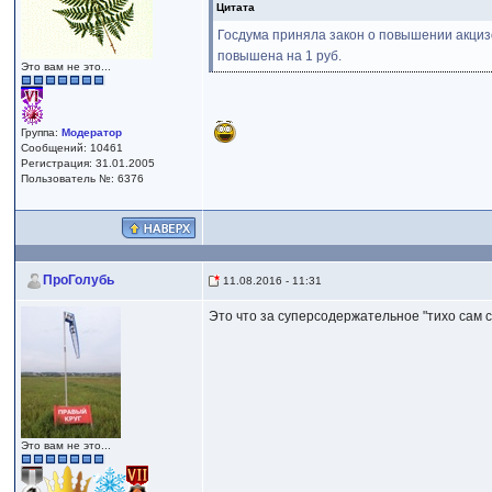
Цитата
Госдума приняла закон о повышении акцизо
повышена на 1 руб.
Это вам не это...
Группа:
Модератор
Сообщений: 10461
Регистрация: 31.01.2005
Пользователь №: 6376
ПроГолубь
11.08.2016 - 11:31
Это что за суперсодержательное "тихо сам с 
Это вам не это...