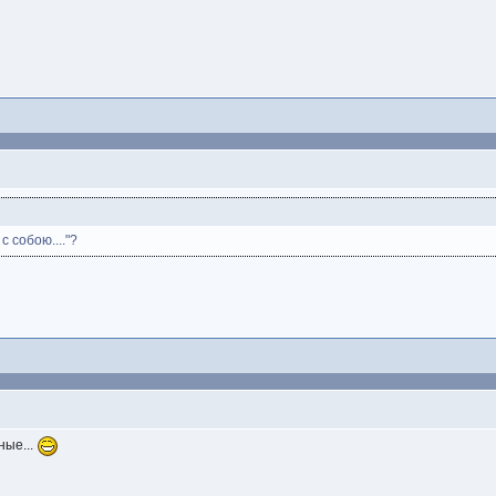
 собою...."?
ные...