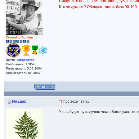
Пишут, что после выборов пипец рублю прид
Кто че думает? Обещают опять бакс 90-100.
Crocodile Dundee
Группа:
Модератор
Сообщений: 17954
Регистрация: 5.09.2004
Пользователь №: 4597
Ильдар
7.09.2016 - 17:41
У нас будет чуть лучше чем в Венесуэле, по