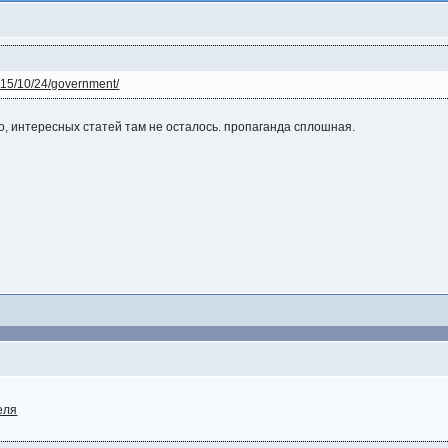
/2015/10/24/government/
во, интересных статей там не осталось. пропаганда сплошная.
еля