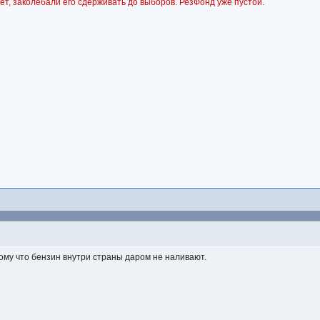
ет, заколебали его сдерживать до выборов. РезФонд уже пустой.
тому что бензин внутри страны даром не наливают.