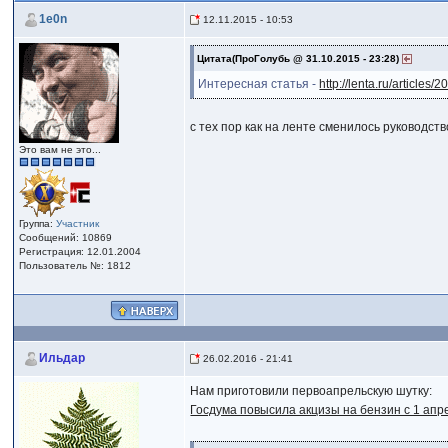
1e0n
12.11.2015 - 10:53
Цитата(ПроГолубь @ 31.10.2015 - 23:28)
Интересная статья -
http://lenta.ru/articles
с тех пор как на ленте сменилось руководст
Это вам не это...
Группа:
Участник
Сообщений: 10869
Регистрация: 12.01.2004
Пользователь №: 1812
Ильдар
26.02.2016 - 21:41
Нам приготовили первоапрельскую шутку:
Госдума повысила акцизы на бензин с 1 апр