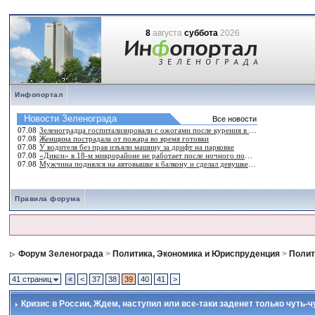
8
августа
суббота
2026
Инфопортал
Правила форума
Форум Зеленограда
>
Политика, Экономика и Юриспруденция
>
Полит
41 страниц
«
<
37
38
39
40
41
>
Кризис в России
, Ждем, наступил или все-таки заденет только чуть-ч