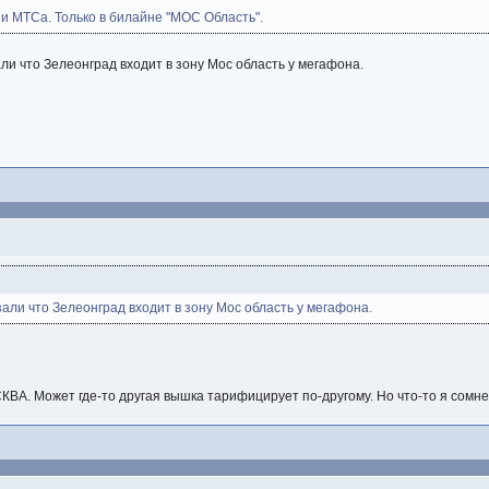
 и МТСа. Только в билайне "МОС Область".
ли что Зелеонград входит в зону Мос область у мегафона.
зали что Зелеонград входит в зону Мос область у мегафона.
КВА. Может где-то другая вышка тарифицирует по-другому. Но что-то я сомне