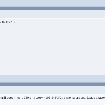
о не стоит?
анный момент есть 150 р на щету) *105*2*3*3*1# и кнопку вызова. Далее радуе