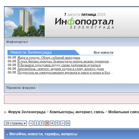
7
августа
пятница
2026
Инфопортал
Правила форума
Форум Зеленограда
>
Компьютеры, интернет, связь
>
Мобильная связ
19 страниц
<
1
2
3
4
5
>
»
МегаФон
, новости, тарифы, вопросы