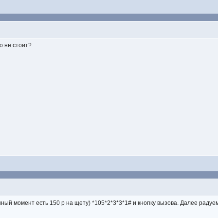
о не стоит?
анный момент есть 150 р на щету) *105*2*3*3*1# и кнопку вызова. Далее радуе