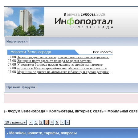
8
августа
суббота
2026
Инфопортал
Правила форума
Форум Зеленограда
>
Компьютеры, интернет, связь
>
Мобильная связ
19 страниц
<
1
2
3
4
5
>
»
МегаФон
, новости, тарифы, вопросы