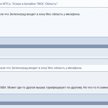
 и МТСа. Только в билайне "МОС Область".
ли что Зелеонград входит в зону Мос область у мегафона.
зали что Зелеонград входит в зону Мос область у мегафона.
КВА. Может где-то другая вышка тарифицирует по-другому. Но что-то я сомне