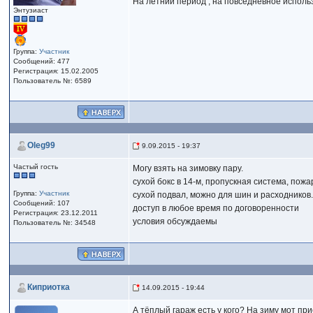
На летний период , на повседневное использо
Энтузиаст
Группа:
Участник
Сообщений: 477
Регистрация: 15.02.2005
Пользователь №: 6589
Oleg99
9.09.2015 - 19:37
Частый гость
Могу взять на зимовку пару.
сухой бокс в 14-м, пропускная система, пож
Группа:
Участник
сухой подвал, можно для шин и расходников
Сообщений: 107
доступ в любое время по договоренности
Регистрация: 23.12.2011
условия обсуждаемы
Пользователь №: 34548
Киприотка
14.09.2015 - 19:44
А тёплый гараж есть у кого? На зиму мот при