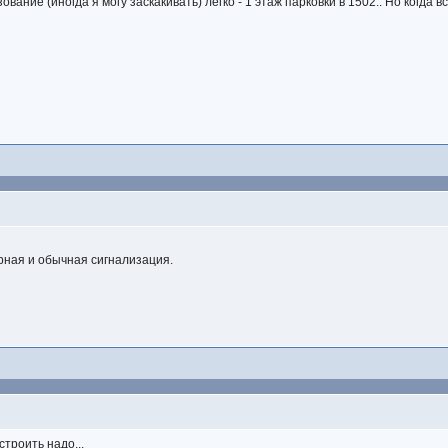
вание (иногда я могу заскакивать) легко - 1 этаж парковки в 1502.. Но когда 
арная и обычная сигнализация.
.
строить надо...