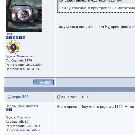
Цитата(Киприотка @ 6.10.2015 - 01:24)
LeXXy, спасибо, я пристроила на мотохране
так у меня и есть теплое =) Ну, пристроила 
Псих
Группа:
Модератор
Сообщений: 1876
Регистрация: 28.05.2004
Пользователь №: 3704
evgen306
23.05.2016 - 16:31
Продвинутый новичок
Всем привет. Ищу место рядом с 1129. Может
Группа:
Участник
Сообщений: 39
Регистрация: 1.09.2015
Пользователь №: 42798