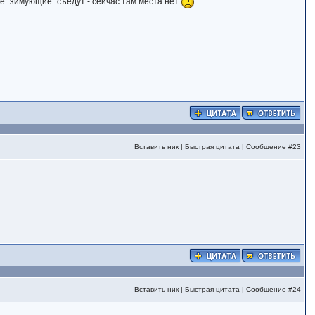
все "зимующие" съедут - сейчас там места нет
Вставить ник
|
Быстрая цитата
| Сообщение
#23
Вставить ник
|
Быстрая цитата
| Сообщение
#24