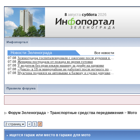
8
августа
суббота
2026
Инфопортал
Правила форума
Форум Зеленограда
>
Транспортные средства передвижения
>
Мото
2 страниц
<
1
2
ищется гараж или место в гараже для мото