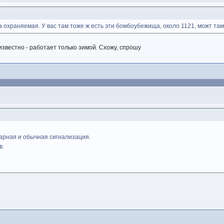
 охраняемая. У вас там тоже ж есть эти бомбоубежища, около 1121, можт та
 известно - работает только зимой. Схожу, спрошу
жарная и обычная сигнализация.
в.