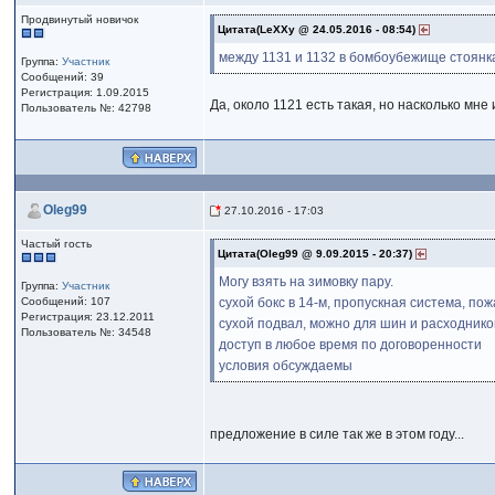
Продвинутый новичок
Цитата(LeXXy @ 24.05.2016 - 08:54)
между 1131 и 1132 в бомбоубежище стоянка
Группа:
Участник
Сообщений: 39
Регистрация: 1.09.2015
Да, около 1121 есть такая, но насколько мне
Пользователь №: 42798
Oleg99
27.10.2016 - 17:03
Частый гость
Цитата(Oleg99 @ 9.09.2015 - 20:37)
Могу взять на зимовку пару.
Группа:
Участник
Сообщений: 107
сухой бокс в 14-м, пропускная система, по
Регистрация: 23.12.2011
сухой подвал, можно для шин и расходнико
Пользователь №: 34548
доступ в любое время по договоренности
условия обсуждаемы
предложение в силе так же в этом году...