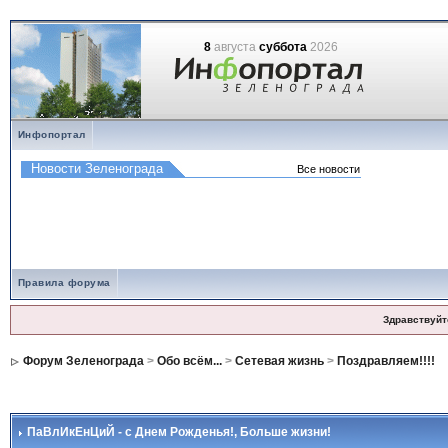
8
августа
суббота
2026
Инфопортал
Правила форума
Здравствуйт
Форум Зеленограда
>
Обо всём...
>
Сетевая жизнь
>
Поздравляем!!!!
ПаВлИкЕнЦиЙ - с Днем Рожденья!
, Больше жизни!