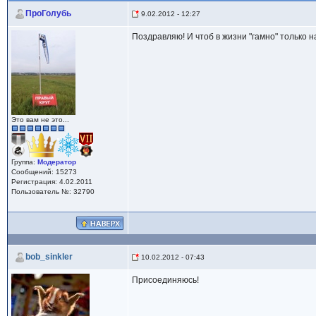
ПроГолубь
9.02.2012 - 12:27
Поздравляю! И чтоб в жизни "гамно" только н
Это вам не это...
Группа:
Модератор
Сообщений: 15273
Регистрация: 4.02.2011
Пользователь №: 32790
bob_sinkler
10.02.2012 - 07:43
Присоединяюсь!