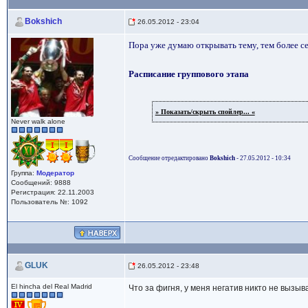
Bokshich
26.05.2012 - 23:04
Пора уже думаю открывать тему, тем более с
Расписание группового этапа
» Показать/скрыть спойлер... «
Never walk alone
Сообщение отредактировано
Bokshich
- 27.05.2012 - 10:34
Группа:
Модератор
Сообщений: 9888
Регистрация: 22.11.2003
Пользователь №: 1092
GLUK
26.05.2012 - 23:48
El hincha del Real Madrid
Что за фигня, у меня негатив никто не вызыв