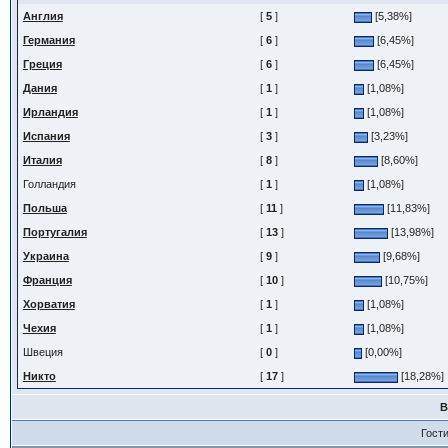
Англия
[
5
]
[5,38%]
Германия
[
6
]
[6,45%]
Греция
[
6
]
[6,45%]
Дания
[
1
]
[1,08%]
Ирландия
[
1
]
[1,08%]
Испания
[
3
]
[3,23%]
Италия
[
8
]
[8,60%]
Голландия
[
1
]
[1,08%]
Польша
[
11
]
[11,83%]
Португалия
[
13
]
[13,98%]
Украина
[
9
]
[9,68%]
Франция
[
10
]
[10,75%]
Хорватия
[
1
]
[1,08%]
Чехия
[
1
]
[1,08%]
Швеция
[
0
]
[0,00%]
Никто
[
17
]
[18,28%]
В
Гост