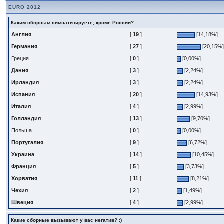
EURO 2012
Каким сборным симпатизируете, кроме России?
Англия
[
19
]
[14,18%]
Германия
[
27
]
[20,15%]
Греция
[
0
]
[0,00%]
Дания
[
3
]
[2,24%]
Ирландия
[
3
]
[2,24%]
Испания
[
20
]
[14,93%]
Италия
[
4
]
[2,99%]
Голландия
[
13
]
[9,70%]
Польша
[
0
]
[0,00%]
Португалия
[
9
]
[6,72%]
Украина
[
14
]
[10,45%]
Франция
[
5
]
[3,73%]
Хорватия
[
11
]
[8,21%]
Чехия
[
2
]
[1,49%]
Швеция
[
4
]
[2,99%]
Какие сборные вызывают у вас негатив? :)