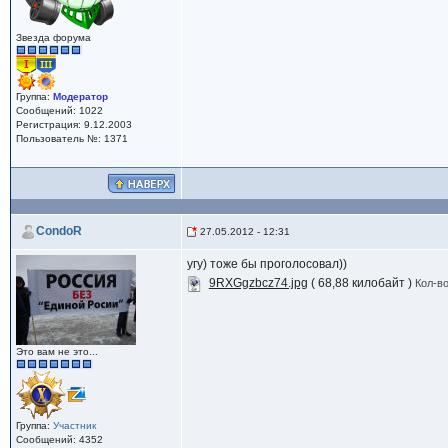
Звезда форума
Группа:
Модератор
Сообщений: 1022
Регистрация: 9.12.2003
Пользователь №: 1371
CondoR
27.05.2012 - 12:31
угу) тоже бы проголосовал))
9RXGgzbcz74.jpg
( 68,88 килобайт )
Кол-во
Это вам не это...
Группа:
Участник
Сообщений: 4352