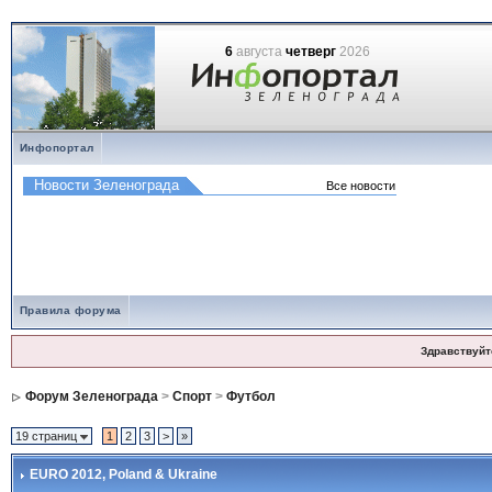
6
августа
четверг
2026
Инфопортал
Правила форума
Здравствуйт
Форум Зеленограда
>
Спорт
>
Футбол
19 страниц
1
2
3
>
»
EURO 2012
, Poland & Ukraine