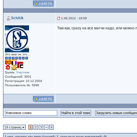
SchAlk
1.06.2012 - 18:09
Там как, сразу на все матчи надо, или можно 
Это вам не это...
Группа:
Участник
Сообщений: 3951
Регистрация: 10.12.2004
Пользователь №: 5698
19 страниц
1
2
3
>
»
1
чел. читают эту тему (гостей: 1, скрытых пользователей: 0)