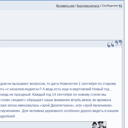
Вставить ник
|
Быстрая цитата
| Сообщение
#1
одом не вызывают вопросов, то дата Новолетия 1 сентября по старому
ять «с началом индикта»? А ведь есть еще и мартовский Новый год...
тнюдь не праздный. Каждый год 14 сентября по новому стилю мы
 слово «индикт» обращает наше внимание вглубь веков, во времена
еская эпоха именовалась «эрой Диоклетиана», или «эрой мучеников».
м мучеников». Для человека церковного особенно дорого видеть в нашем
одробней.