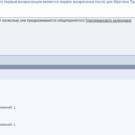
го первым воскресеньем является первое воскресенье после дня Мартина Турс
нет поскольку они придерживаются общепринятого
Григорианского календаря
.
чиваний: 1
чиваний: 1