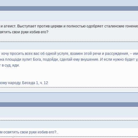
 и атеист. Выступает против церкви и полностью одобряет сталинские гонени
вятить свои руки избив его?
я хочу просить всех вас об одной услуге, взамен этой речи и рассуждения, – и
на площади хулит Бога, подойди, сделай ему внушение. И если нужно будет уда
 в суд, иди.
ому народу. Беседа 1, ч. 12
м освятить свои руки избив его?..