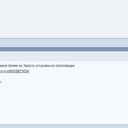
ане ближе ко Христу (отрывок из проповеди).
...p;v=mfH03BYX5l4
11