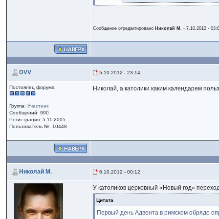
Сообщение отредактировано
Николай М.
- 7.10.2012 - 03:
DVV
5.10.2012 - 23:14
Постоялец форума
Николай, а католики каким календарем поль
Группа:
Участник
Сообщений: 990
Регистрация: 5.11.2005
Пользователь №: 10448
Николай М.
6.10.2012 - 00:12
У католиков церковный «Новый год» переход
Цитата
Первый день Адвента в римском обряде опр