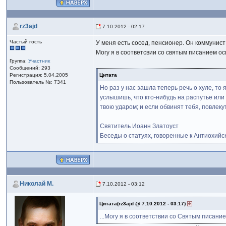
rz3ajd
7.10.2012 - 02:17
Частый гость
У меня есть сосед, пенсионер. Он коммунист
Могу я в соответсвии со святым писанием ос
Группа:
Участник
Сообщений: 293
Регистрация: 5.04.2005
Цитата
Пользователь №: 7341
Но раз у нас зашла теперь речь о хуле, то 
услышишь, что кто-нибудь на распутье или 
твою ударом; и если обвинят тебя, повлекут
Святитель Иоанн Златоуст
Беседы о статуях, говоренные к Антиохийск
Николай М.
7.10.2012 - 03:12
Цитата(rz3ajd @ 7.10.2012 - 03:17)
...Могу я в соответствии со Святым писание