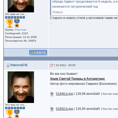
обряде Адвент продолжается 6 недель, и е
начинается литургический год.
(Адвент)
Это вам не это...
Старого и нового стиля у католиков также 
...
Группа:
Участник
Сообщений: 2103
Регистрация: 13.11.2006
Пользователь №: 16953
Николай М.
7.10.2012 - 00:05
Во как оно бывает:
Храм Святой Троицы в Антарктиде
Автор фото иеромонах Гавриил (Богачихин).
51846.b.jpg
( 128,96 килобайт )
Кол-во ска
Это вам не это...
51850.b.jpg
( 126,95 килобайт )
Кол-во ска