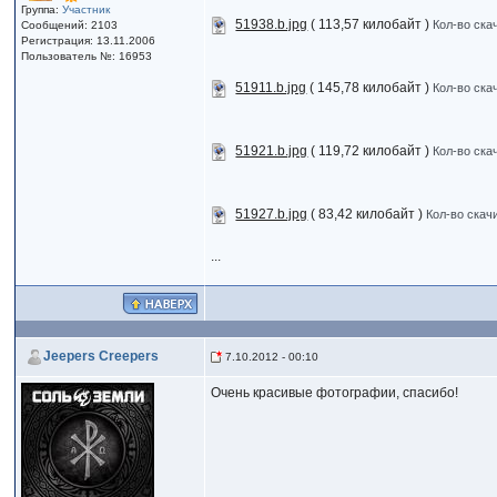
Группа:
Участник
51938.b.jpg
( 113,57 килобайт )
Кол-во ска
Сообщений: 2103
Регистрация: 13.11.2006
Пользователь №: 16953
51911.b.jpg
( 145,78 килобайт )
Кол-во ска
51921.b.jpg
( 119,72 килобайт )
Кол-во ска
51927.b.jpg
( 83,42 килобайт )
Кол-во скач
...
Jeepers Creepers
7.10.2012 - 00:10
Очень красивые фотографии, спасибо!