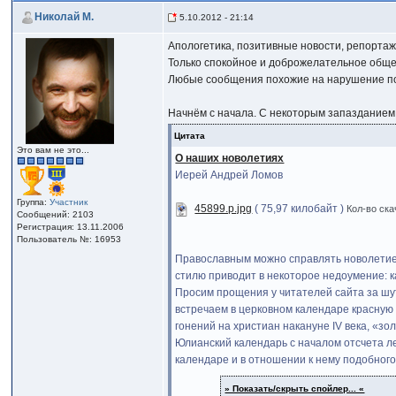
Николай М.
5.10.2012 - 21:14
Апологетика, позитивные новости, репортаж
Только спокойное и доброжелательное общен
Любые сообщения похожие на нарушение пор
Начнём с начала. С некоторым запазданием, 
Цитата
Это вам не это...
О наших новолетиях
Иерей Андрей Ломов
Группа:
Участник
45899.p.jpg
( 75,97 килобайт )
Кол-во ска
Сообщений: 2103
Регистрация: 13.11.2006
Пользователь №: 16953
Православным можно справлять новолетие н
стилю приводит в некоторое недоумение: ка
Просим прощения у читателей сайта за шу
встречаем в церковном календаре красную 
гонений на христиан накануне IV века, «з
Юлианский календарь с началом отсчета ле
календаре и в отношении к нему подобного
» Показать/скрыть спойлер... «