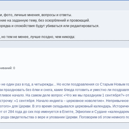
и, фото, личные мнения, вопросы и ответы.
ие на заданную тему, без оскорблений и провокаций.
ядка и спокойствия будут убиваться или редактироваться.
но тем не менее, лучше поздно, чем никогда:
чиваний: 0
е один раз в год, а четырежды... Но если поздравления со Старым Новым г
к праздновать без ёлки и снега, какие блюда готовить и уместно ли поздравл
тливое начало. На самом деле вопрос «Что же мы празднуем 1 сентября?» о
строчку: «1 сентября. Начало индикта – церковное новолетие». Непривычное
олотого» для Церкви. В это время складывался церковный календарь. Историч
т от 284 года до сих пор именуется в Египте, Эфиопии и Судане «календаре
 рода свидетельства о вере и уповании Церкви. Поговорим об этом немного п