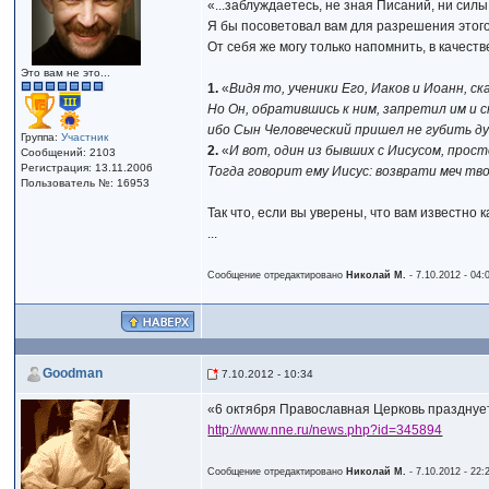
«...заблуждаетесь, не зная Писаний, ни силы
Я бы посоветовал вам для разрешения этого
От себя же могу только напомнить, в качест
Это вам не это...
1.
«
Видя то, ученики Его, Иаков и Иоанн, ск
Но Он, обратившись к ним, запретил им и ск
ибо Сын Человеческий пришел не губить ду
Группа:
Участник
2.
«
И вот, один из бывших с Иисусом, прост
Сообщений: 2103
Регистрация: 13.11.2006
Тогда говорит ему Иисус: возврати меч тво
Пользователь №: 16953
Так что, если вы уверены, что вам известно к
...
Сообщение отредактировано
Николай М.
- 7.10.2012 - 04:
Goodman
7.10.2012 - 10:34
«6 октября Православная Церковь празднуе
http://www.nne.ru/news.php?id=345894
Сообщение отредактировано
Николай М.
- 7.10.2012 - 22: