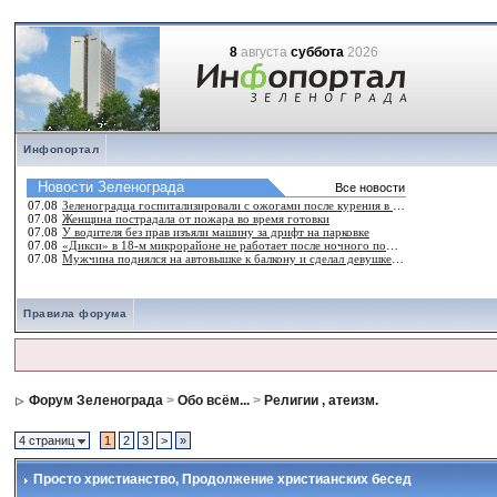
8
августа
суббота
2026
Инфопортал
Правила форума
Форум Зеленограда
>
Обо всём...
>
Религии , атеизм.
4 страниц
1
2
3
>
»
Просто христианство
, Продолжение христианских бесед