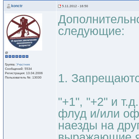
konctr
5.11.2012 - 16:50
Дополнительно
следующие:
@
Группа:
Участник
Сообщений: 5534
Регистрация: 13.04.2006
1. Запрещаютс
Пользователь №: 13030
"+1", "+2" и т.
флуд и/или о
наезды на дру
выражающие я