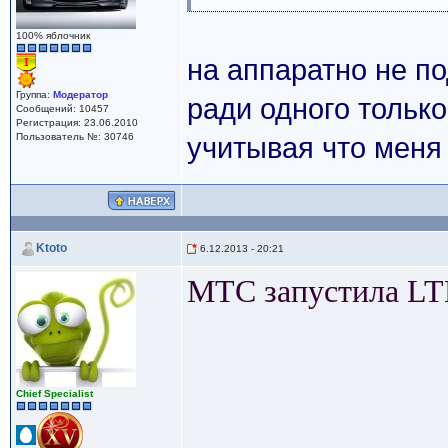
100% яблочник
на аппаратно не п
Группа:
Модератор
ради одного только
Сообщений: 10457
Регистрация: 23.06.2010
Пользователь №: 30746
учитывая что меня 
Ktoto
6.12.2013 - 20:21
МТС запустила LT
Сhief Specialist