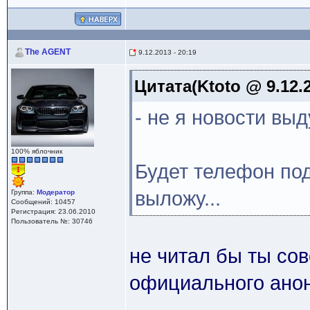
The AGENT
9.12.2013 - 20:19
Цитата(Ktoto @ 9.12.2
- не я новости в
100% яблочник
Будет телефон под
выложу...
Группа:
Модератор
Сообщений: 10457
Регистрация: 23.06.2010
Пользователь №: 30746
не читал бы ты сов
официального анон