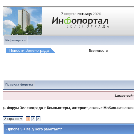
7
августа
пятница
2026
Инфопортал
Правила форума
Здравствуйт
Форум Зеленограда
>
Компьютеры, интернет, связь
>
Мобильная связ
2 страниц
1
2
>
Iphone 5 + lte
, у кого работает?