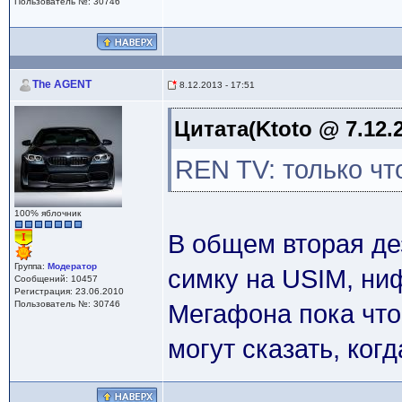
Пользователь №: 30746
The AGENT
8.12.2013 - 17:51
Цитата(Ktoto @ 7.12.2
REN TV: только чт
100% яблочник
В общем вторая дез
Группа:
Модератор
симку на USIM, ни
Сообщений: 10457
Регистрация: 23.06.2010
Пользователь №: 30746
Мегафона пока что 
могут сказать, ког