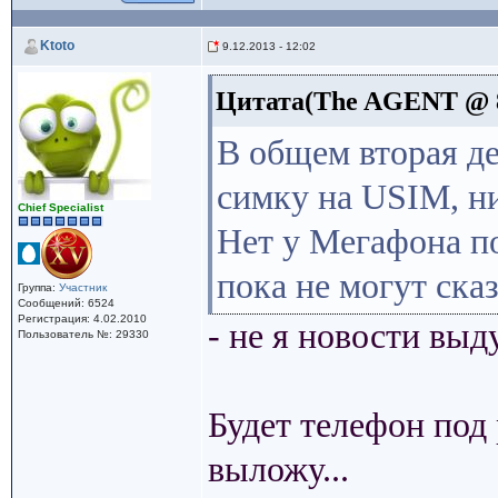
Ktoto
9.12.2013 - 12:02
Цитата(The AGENT @ 8.
В общем вторая де
симку на USIM, н
Сhief Specialist
Нет у Мегафона по
пока не могут сказ
Группа:
Участник
Сообщений: 6524
Регистрация: 4.02.2010
- не я новости в
Пользователь №: 29330
Будет телефон под 
выложу...