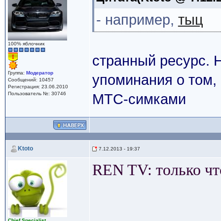
- например,
тыц
100% яблочник
странный ресурс. Н
Группа:
Модератор
упоминания о том, 
Сообщений: 10457
Регистрация: 23.06.2010
Пользователь №: 30746
МТС-симками
Ktoto
7.12.2013 - 19:37
REN TV: только чт
Сhief Specialist