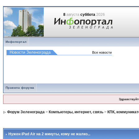
8
августа
суббота
2026
Инфопортал
Правила форума
Здравствуйт
Форум Зеленограда
>
Компьютеры, интернет, связь
>
КПК, коммуникато
Нужен iPad Air на 2 минуты
, кому не жалко...