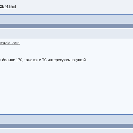
-2b74.html
from=old_card
 больше 170, тоже как и ТС интересуюсь покупкой.