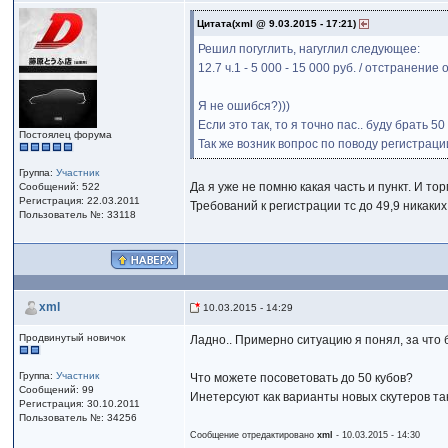
Цитата(xml @ 9.03.2015 - 17:21)
Решил погуглить, нагуглил следующее:
12.7 ч.1 - 5 000 - 15 000 руб. / отстранени
Я не ошибся?)))
Если это так, то я точно пас.. буду брать 50 
Постоялец форума
Так же возник вопрос по поводу регистрац
Группа:
Участник
Да я уже не помню какая часть и пункт. И то
Сообщений: 522
Регистрация: 22.03.2011
Требований к регистрации тс до 49,9 никаких
Пользователь №: 33118
xml
10.03.2015 - 14:29
Продвинутый новичок
Ладно.. Примерно ситуацию я понял, за что
Группа:
Участник
Что можете посоветовать до 50 кубов?
Сообщений: 99
Инетерсуют как варианты новых скутеров так
Регистрация: 30.10.2011
Пользователь №: 34256
Сообщение отредактировано
xml
- 10.03.2015 - 14:30