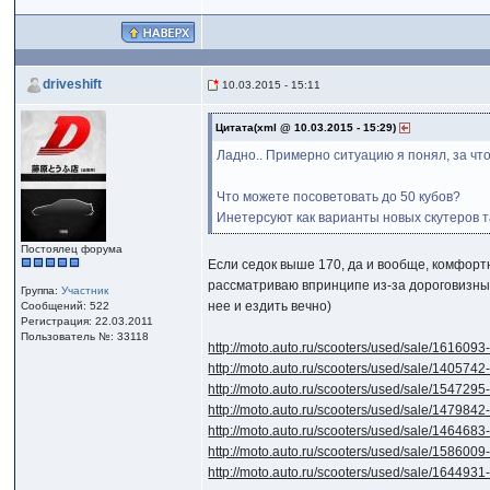
driveshift
10.03.2015 - 15:11
Цитата(xml @ 10.03.2015 - 15:29)
Ладно.. Примерно ситуацию я понял, за чт
Что можете посоветовать до 50 кубов?
Инетерсуют как варианты новых скутеров та
Постоялец форума
Если седок выше 170, да и вообще, комфортнее
рассматриваю впринципе из-за дороговизны 
Группа:
Участник
нее и ездить вечно)
Сообщений: 522
Регистрация: 22.03.2011
Пользователь №: 33118
http://moto.auto.ru/scooters/used/sale/1616093-
http://moto.auto.ru/scooters/used/sale/1405742
http://moto.auto.ru/scooters/used/sale/1547295
http://moto.auto.ru/scooters/used/sale/1479842
http://moto.auto.ru/scooters/used/sale/1464683
http://moto.auto.ru/scooters/used/sale/158600
http://moto.auto.ru/scooters/used/sale/1644931