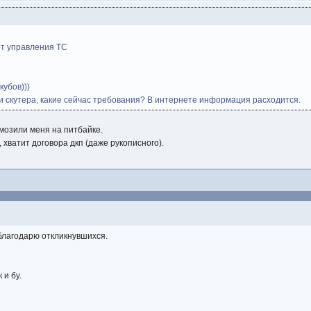
е от управления ТС
кубов)))
ии скутера, какие сейчас требования? В интернете информация расходится.
рмозили меня на питбайке.
, хватит договора дкп (даже рукописного).
 благодарю откликнувшихся.
 и бу.