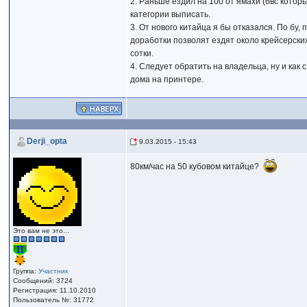
2. Раньше ездил на 100 от ямахи (бвс котор
категории выписать.
3. От нового китайца я бы отказался. По б
доработки позволят ездят около крейсерских
сотки.
4. Следует обратить на владельца, ну и как
дома на принтере.
Derji_opta
9.03.2015 - 15:43
80км/час на 50 кубовом китайце?
Это вам не это...
Группа:
Участник
Сообщений: 3724
Регистрация: 11.10.2010
Пользователь №: 31772