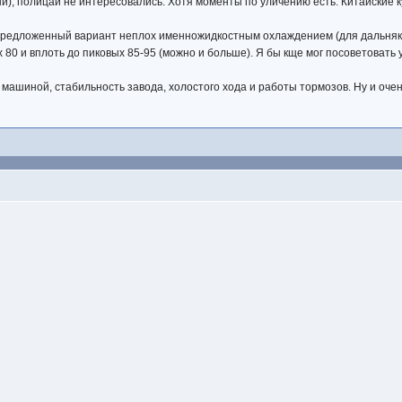
ый), полицаи не интересовались. Хотя моменты по уличению есть. Китайские 
у, предложенный вариант неплох именножидкостным охлаждением (для дальняка
 80 и вплоть до пиковых 85-95 (можно и больше). Я бы кще мог посоветовать y
 с машиной, стабильность завода, холостого хода и работы тормозов. Ну и о