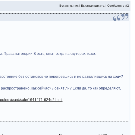
Вставить ник
|
Быстрая цитата
| Сообщение
#2
. Права категории B есть, опыт езды на скутерах тоже.
 расстояние без остановок не перегревшись и не развалившись на ходу?
 распространено, как сейчас? Ловият ли? Если да, то как определяют,
/scooters/used/sale/1641471-624e2.html