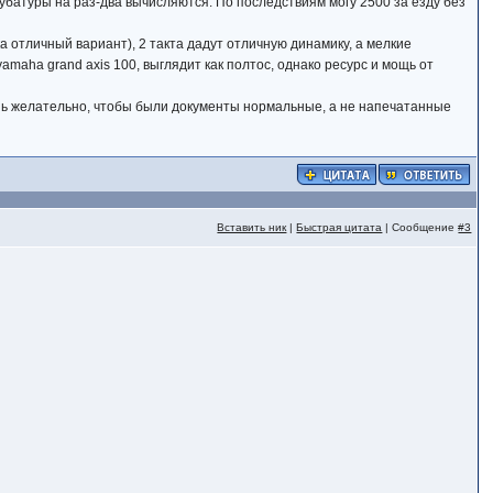
кубатуры на раз-два вычисляются. По последствиям могу 2500 за езду без
 отличный вариант), 2 такта дадут отличную динамику, а мелкие
amaha grand axis 100, выглядит как полтос, однако ресурс и мощь от
чень желательно, чтобы были документы нормальные, а не напечатанные
Вставить ник
|
Быстрая цитата
| Сообщение
#3