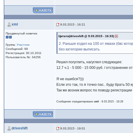
xml
9.03.2015 - 16:21
Продвинутый новичок
Цитата(driveshift @ 9.03.2015 - 16:33)
2. Раньше ездил на 100 от ямахи (бвс кот
Группа:
Участник
Сообщений: 99
без категории выписать.
Регистрация: 30.10.2011
Пользователь №: 34256
Решил погуглить, нагуглил следующее:
12.7 ч.1 - 5 000 - 15 000 руб. / отстранение 
Я не ошибся?)))
Если это так, то я точно пас.. буду брать 50 к
Так же возник вопрос по поводу регистраци
Сообщение отредактировано
xml
- 9.03.2015 - 16:26
driveshift
9.03.2015 - 19:01