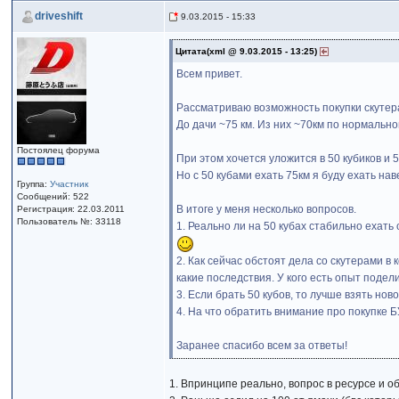
driveshift
9.03.2015 - 15:33
Цитата(xml @ 9.03.2015 - 13:25)
Всем привет.
Рассматриваю возможность покупки скутера 
До дачи ~75 км. Из них ~70км по нормально
Постоялец форума
При этом хочется уложится в 50 кубиков и 
Но с 50 кубами ехать 75км я буду ехать на
Группа:
Участник
Сообщений: 522
В итоге у меня несколько вопросов.
Регистрация: 22.03.2011
Пользователь №: 33118
1. Реально ли на 50 кубах стабильно ехать
2. Как сейчас обстоят дела со скутерами в
какие последствия. У кого есть опыт подел
3. Если брать 50 кубов, то лучше взять но
4. На что обратить внимание про покупке 
Заранее спасибо всем за ответы!
1. Впринципе реально, вопрос в ресурсе и о