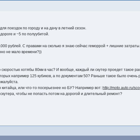
ля поездок по городу и на дачу в летний сезон.
 дороге и ~5 по полуубитой.
0.000 рублей. С правами на сколько я знаю сейчас геморрой + лишние затраты.
ерно не мало времени?))
со скоростью хотябы 80км в час? И вообще, каждый ли скутер проедет такое 
которых например 125 кубиков, а по документам 50? Раньше такое было очень р
ожалуйста.
го китайца, или что-то посерьезнее но БУ? Например вот:
http://moto.auto.ru/s
 скутера, чтобы не попасть потом на дорогой и длительный ремонт?