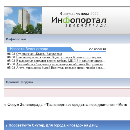
6
августа
четверг
2026
Инфопортал
Правила форума
Форум Зеленограда
>
Транспортные средства передвижения
>
Мото
Посоветуйте Скутер
, Для города и поездок на дачу.