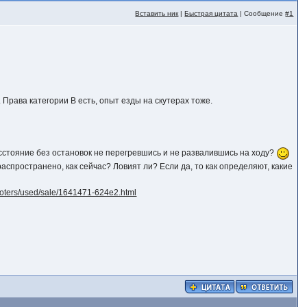
Вставить ник
|
Быстрая цитата
| Сообщение
#1
 Права категории B есть, опыт езды на скутерах тоже.
расстояние без остановок не перегревшись и не развалившись на ходу?
аспространено, как сейчас? Ловият ли? Если да, то как определяют, какие
cooters/used/sale/1641471-624e2.html