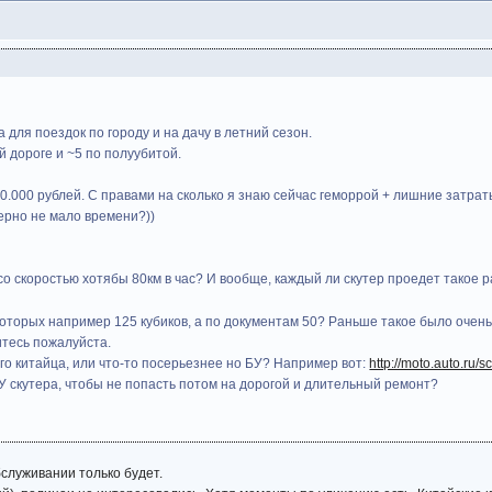
для поездок по городу и на дачу в летний сезон.
й дороге и ~5 по полуубитой.
50.000 рублей. С правами на сколько я знаю сейчас геморрой + лишние затраты
верно не мало времени?))
 со скоростью хотябы 80км в час? И вообще, каждый ли скутер проедет такое
 которых например 125 кубиков, а по документам 50? Раньше такое было очень
итесь пожалуйста.
вого китайца, или что-то посерьезнее но БУ? Например вот:
http://moto.auto.ru
БУ скутера, чтобы не попасть потом на дорогой и длительный ремонт?
бслуживании только будет.