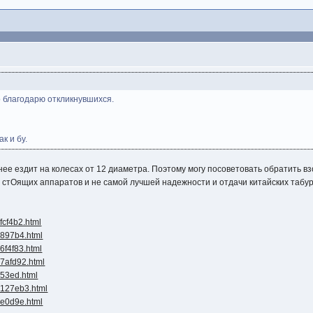
о благодарю откликнувшихся.
к и бу.
 ездит на колесах от 12 диаметра. Поэтому могу посоветовать обратить взор на
стОящих аппаратов и не самой лучшей надежности и отдачи китайских табурет
fcf4b2.html
-897b4.html
-6f4f83.html
-7afd92.html
-53ed.html
9-127eb3.html
-e0d9e.html