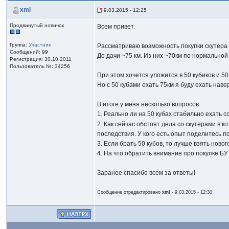
xml
9.03.2015 - 12:25
Продвинутый новичок
Всем привет.
Группа:
Участник
Рассматриваю возможность покупки скутера д
Сообщений: 99
До дачи ~75 км. Из них ~70км по нормальной
Регистрация: 30.10.2011
Пользователь №: 34256
При этом хочется уложится в 50 кубиков и 5
Но с 50 кубами ехать 75км я буду ехать нав
В итоге у меня несколько вопросов.
1. Реально ли на 50 кубах стабильно ехать 
2. Как сейчас обстоят дела со скутерами в 
последствия. У кого есть опыт поделитесь п
3. Если брать 50 кубов, то лучше взять ново
4. На что обратить внимание про покупке БУ
Заранее спасибо всем за ответы!
Сообщение отредактировано
xml
- 9.03.2015 - 12:30