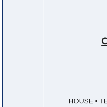
C
HOUSE • T