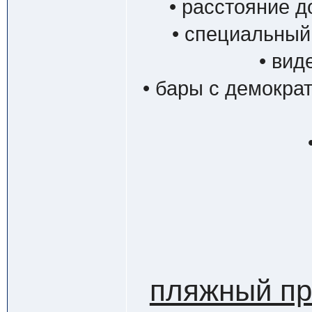
• расстояние д
• специальный
• вид
• бары с демокр
пляжный п