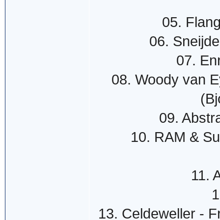
05. Flan
06. Sneijd
07. En
08. Woody van E
(Bj
09. Abstr
10. RAM & Su
11. 
1
13. Celdeweller - 