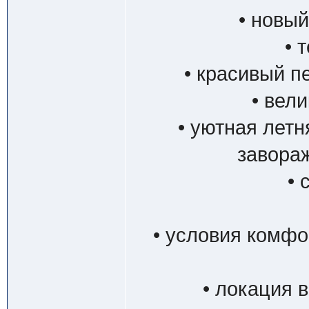
• новы
• 
• красивый п
• вел
• уютная лет
завора
• 
• условия комфо
• локация 