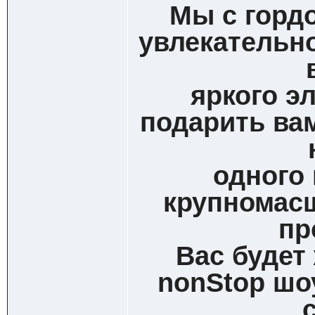
Мы с горд
увлекательно
яркого э
подарить ва
одного
крупномас
пр
Вас будет
nonStop шо