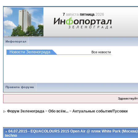
7
августа
пятница
2026
Инфопортал
Правила форума
Здравствуйт
Форум Зеленограда
>
Обо всём...
>
Актуальные события/Тусовки
04.07.2015 - EQUACOLOURS 2015 Open Air @ пляж White Park (Москва)
techno