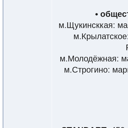
• обще
м.Щукинсккая: ма
м.Крылатское:
м.Молодёжная: м
м.Строгино: мар