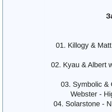
З
01. Killogy & Mat
02. Kyau & Albert 
03. Symbolic & 
Webster - H
04. Solarstone - 