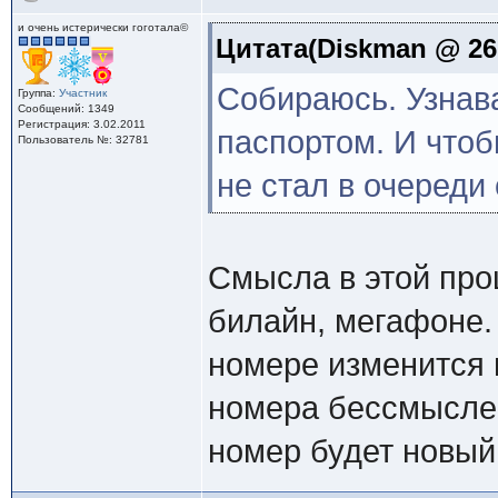
и очень истерически гоготала©
Цитата(Diskman @ 26.
Собираюсь. Узнав
Группа:
Участник
Сообщений: 1349
Регистрация: 3.02.2011
паспортом. И чтоб
Пользователь №: 32781
не стал в очереди 
Смысла в этой проц
билайн, мегафоне. 
номере изменится 
номера бессмыслен
номер будет новый