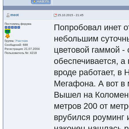
meot
25.10.2015 - 21:45
Постоялец форума
Попробовал инет о
небольшим суточны
Группа:
Участник
Сообщений: 688
цветовой гаммой - 
Регистрация: 21.07.2004
Пользователь №: 4218
обеспечивается, а
вроде работает, в
Мегафона. А вот в 
Вышел на Коломенс
метров 200 от метр
врубился роуминг 
наконец нашлась ро