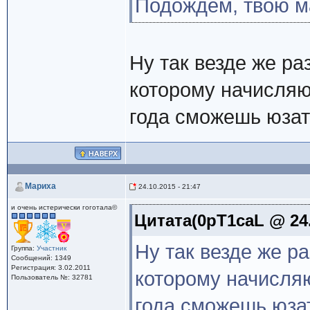
Подождем, твою м
Ну так везде же р
которому начисляют
года сможешь юзат
Мариха
24.10.2015 - 21:47
и очень истерически гоготала©
Цитата(0pT1caL @ 24.
Ну так везде же р
Группа:
Участник
Сообщений: 1349
Регистрация: 3.02.2011
которому начисляю
Пользователь №: 32781
года сможешь юзат