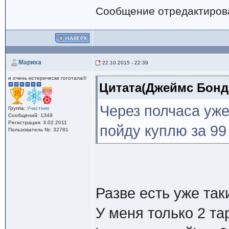
Сообщение отредактиро
Мариха
22.10.2015 - 22:39
и очень истерически гоготала©
Цитата(Джеймс Бонд @
Через полчаса уже
Группа:
Участник
Сообщений: 1349
Регистрация: 3.02.2011
пойду куплю за 99
Пользователь №: 32781
Разве есть уже та
У меня только 2 та