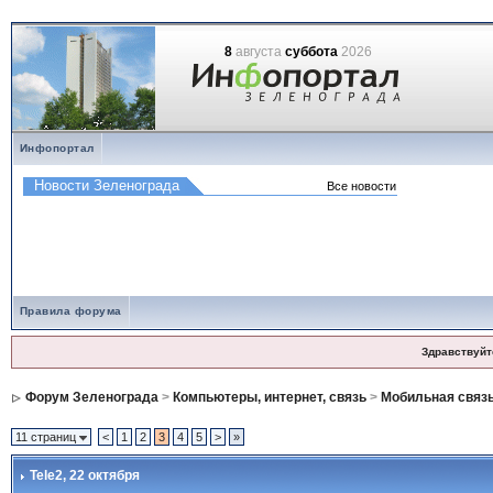
8
августа
суббота
2026
Инфопортал
Правила форума
Здравствуйт
Форум Зеленограда
>
Компьютеры, интернет, связь
>
Мобильная связ
11 страниц
<
1
2
3
4
5
>
»
Tele2
, 22 октября