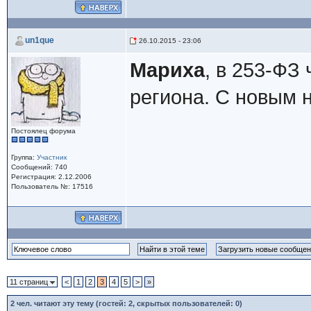
un1que
26.10.2015 - 23:06
Мариха
, в 253-ФЗ 
региона. С новым 
Постоялец форума
Группа:
Участник
Сообщений: 740
Регистрация: 2.12.2006
Пользователь №: 17516
11 страниц
<
1
2
3
4
5
>
»
2
чел. читают эту тему (гостей: 2, скрытых пользователей: 0)