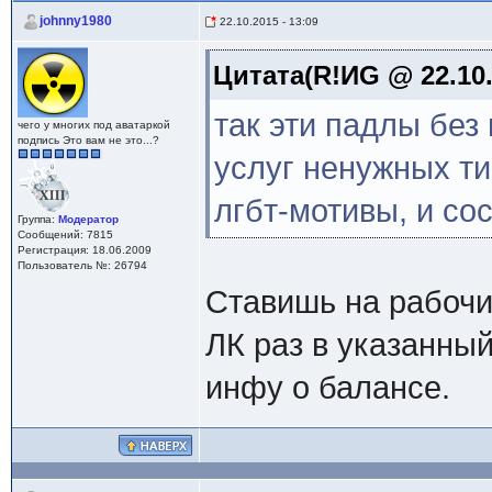
johnny1980
22.10.2015 - 13:09
Цитата(R!ИG @ 22.10.
так эти падлы без
чего у многих под аватаркой
подпись Это вам не это...?
услуг ненужных ти
лгбт-мотивы, и со
Группа:
Модератор
Сообщений: 7815
Регистрация: 18.06.2009
Пользователь №: 26794
Ставишь на рабочий
ЛК раз в указанны
инфу о балансе.