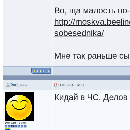
Во, ща малость по
http://moskva.beelin
sobesednika/
Мне так раньше сы
Derji_opta
14.01.2016 - 12:31
Кидай в ЧС. Делов 
Это вам не это...