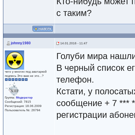
Кто-нибудь может 
с таким?
johnny1980
14.01.2016 - 11:47
Голуби мира нашли
В черный список ег
чего у многих под аватаркой
подпись Это вам не это...?
телефон.
Кстати, у полосат
Группа:
Модератор
сообщение + 7 *** *
Сообщений: 7815
Регистрация: 18.06.2009
Пользователь №: 26794
регистрации абоне