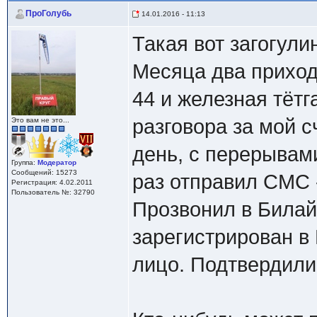
ПроГолубь
14.01.2016 - 11:13
Такая вот загогули
Месяца два приходя
44 и железная тётг
разговора за мой с
Это вам не это...
день, с перерывам
Группа:
Модератор
Сообщений: 15273
раз отправил СМС -
Регистрация: 4.02.2011
Пользователь №: 32790
Прозвонил в Билай
зарегистрирован в
лицо. Подтвердили 