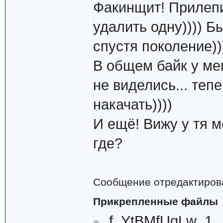
Факинщит! Прилепи
удалить одну)))) Б
спустя поколение))
В общем байк у мен
не виделись... теп
накачать))))
И ещё! Вижу у тя м
где?
Сообщение отредактиро
Прикрепленные файлы
f_YtBMfUqLw_1_.