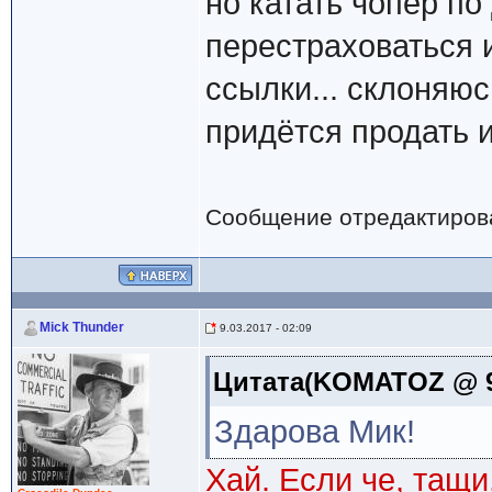
но катать чопер по
перестраховаться 
ссылки... склоняюс
придётся продать и
Сообщение отредактиро
Mick Thunder
9.03.2017 - 02:09
Цитата(KOMATOZ @ 9.
Здарова Мик!
Хай. Если че, тащи