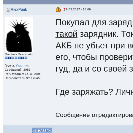
AlexPunk
8.03.2017 - 14:09
Покупал для заряд
такой
зарядник. Ток
АКБ не убьет при 
его, чтобы провери
Monitor's Reanimator
Группа:
Участник
гуд, да и со своей
Сообщений: 2983
Регистрация: 15.11.2006
Пользователь №: 17045
Где заряжать? Личн
Сообщение отредактиро