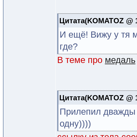
Цитата(KOMATOZ @ 11
И ещё! Вижу у тя м
где?
В теме про
медаль
Цитата(KOMATOZ @ 11
Прилепил дважды 
одну))))