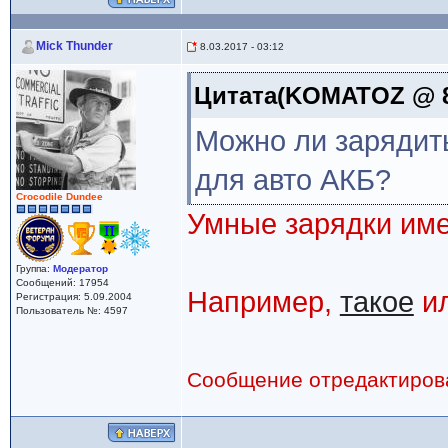
Mick Thunder
8.03.2017 - 03:12
Цитата(KOMATOZ @ 8.
Можно ли зарядит
для авто АКБ?
Crocodile Dundee
Умные зарядки име
Группа:
Модератор
Сообщений: 17954
Например,
такое
и
Регистрация: 5.09.2004
Пользователь №: 4597
Сообщение отредактиро