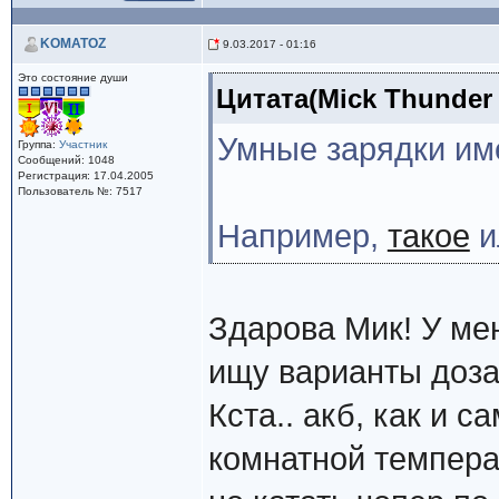
KOMATOZ
9.03.2017 - 01:16
Это состояние души
Цитата(Mick Thunder 
Умные зарядки им
Группа:
Участник
Сообщений: 1048
Регистрация: 17.04.2005
Пользователь №: 7517
Например,
такое
и
Здарова Мик! У мен
ищу варианты доза
Кста.. акб, как и с
комнатной темпера