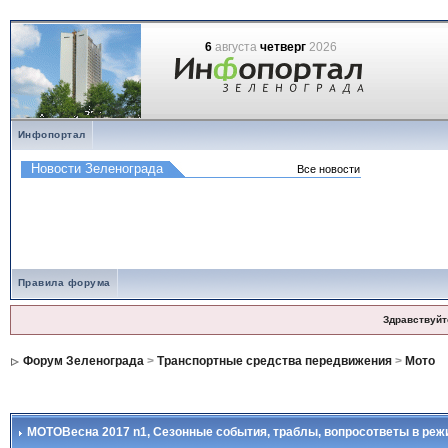
6
августа
четверг
2026
Инфопортал
Правила форума
Здравствуйт
Форум Зеленограда
>
Транспортные средства передвижения
>
Мото
МОТОВесна 2017 n1
, Сезонные события, траблы, вопросответы в реж