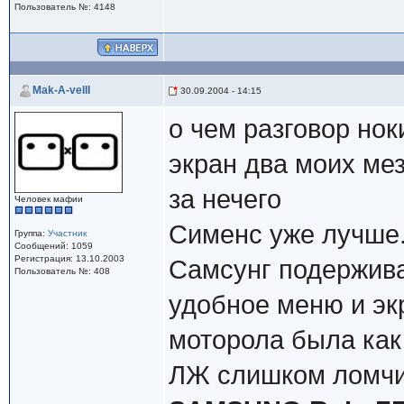
Пользователь №: 4148
Mak-A-vellI
30.09.2004 - 14:15
о чем разговор нок
экран два моих мез
за нечего
Человек мафии
Сименс уже лучше.
Группа:
Участник
Сообщений: 1059
Регистрация: 13.10.2003
Самсунг подержива
Пользователь №: 408
удобное меню и экр
моторола была как 
ЛЖ слишком ломч