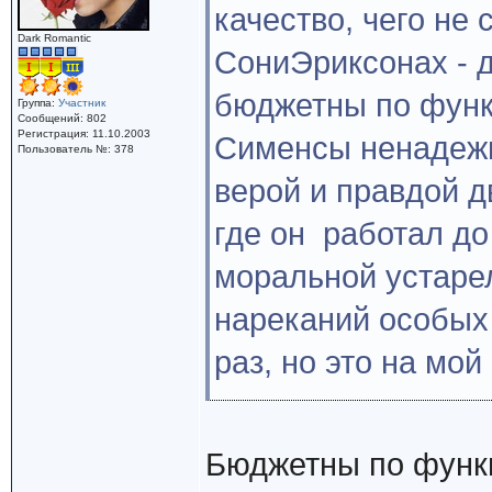
качество, чего не 
Dark Romantic
СониЭриксонах - д
бюджетны по функ
Группа:
Участник
Сообщений: 802
Регистрация: 11.10.2003
Сименсы ненадежн
Пользователь №: 378
верой и правдой д
где он работал до
моральной устаре
нареканий особых 
раз, но это на мой
Бюджетны по функ