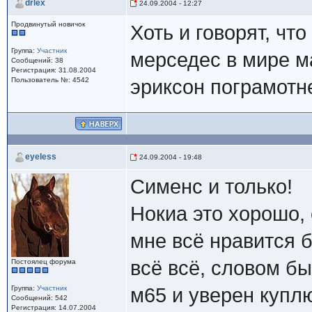
drlex
24.09.2004 - 12:27
Продвинутый новичок
Хоть и говорят, чт
Группа:
Участник
мерседес в мире м
Сообщений: 38
Регистрация: 31.08.2004
Пользователь №: 4542
эриксон пограмотне
eyeless
24.09.2004 - 19:48
Сименс и только!
Нокиа это хорошо, 
мне всё нравится 
всё всё, словом бы
Постоялец форума
Группа:
Участник
м65 и уверен куплю 
Сообщений: 542
Регистрация: 14.07.2004