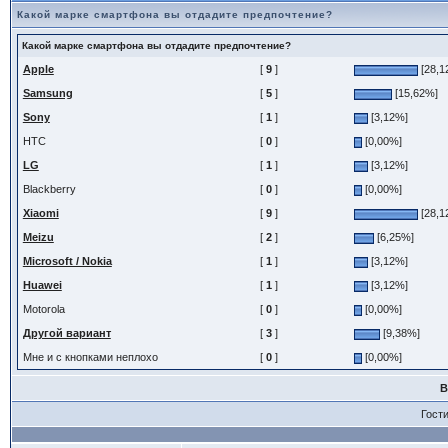
Какой марке смартфона вы отдадите предпочтение?
Какой марке смартфона вы отдадите предпочтение?
Apple
[
9
]
[28,1
Samsung
[
5
]
[15,62%]
Sony
[
1
]
[3,12%]
HTC
[
0
]
[0,00%]
LG
[
1
]
[3,12%]
Blackberry
[
0
]
[0,00%]
Xiaomi
[
9
]
[28,1
Meizu
[
2
]
[6,25%]
Microsoft / Nokia
[
1
]
[3,12%]
Huawei
[
1
]
[3,12%]
Motorola
[
0
]
[0,00%]
Другой вариант
[
3
]
[9,38%]
Мне и с кнопками неплохо
[
0
]
[0,00%]
В
Гост