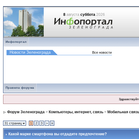
8
августа
суббота
2026
Инфопортал
Правила форума
Здравствуйт
Форум Зеленограда
>
Компьютеры, интернет, связь
>
Мобильная связ
31 страниц
1
2
3
>
»
Какой марке смартфона вы отдадите предпочтение?