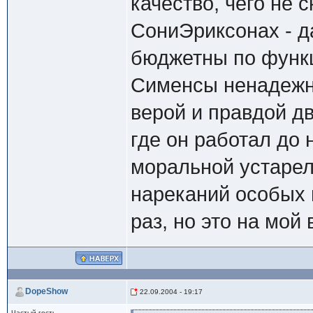
качество, чего не 
СониЭриксонах - да
бюджетны по функц
Сименсы ненадежны
верой и правдой дв
где он работал до 
моральной устарел
нареканий особых 
раз, но это на мой
DopeShow
22.09.2004 - 19:17
Частый гость