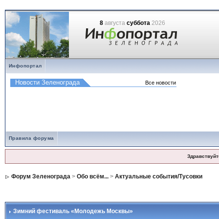
8
августа
суббота
2026
Инфопортал
Правила форума
Здравствуйт
Форум Зеленограда
>
Обо всём...
>
Актуальные события/Тусовки
Зимний фестиваль «Молодежь Москвы»